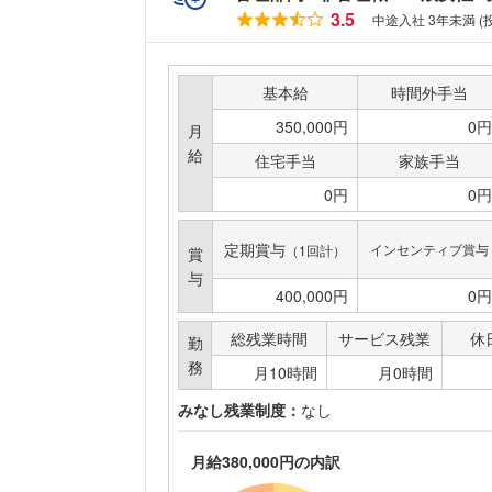
3.5
中途入社 3年未満 
基本給
時間外手当
350,000円
0円
月
給
住宅手当
家族手当
0円
0円
定期賞与
インセンティブ賞与
（1回計）
賞
与
400,000円
0円
総残業時間
サービス残業
休
勤
務
月10時間
月0時間
みなし残業制度：
なし
月給380,000円の内訳