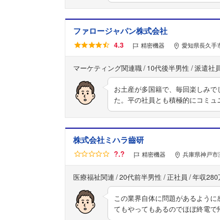
ファロージャパン株式会社
4.3
精密機器
愛知県長久手市
マーケティング関連職
10代後半男性
派遣社
お土産が多国籍で、毎回楽しみで
た。平の社員とも積極的にコミュ
株式会社ミハラ齒研
?.?
精密機器
兵庫県神戸市
医療福祉関連
20代前半男性
正社員
年収28
この業界自体に問題があるように
てもやってもあるのでほぼ終電で