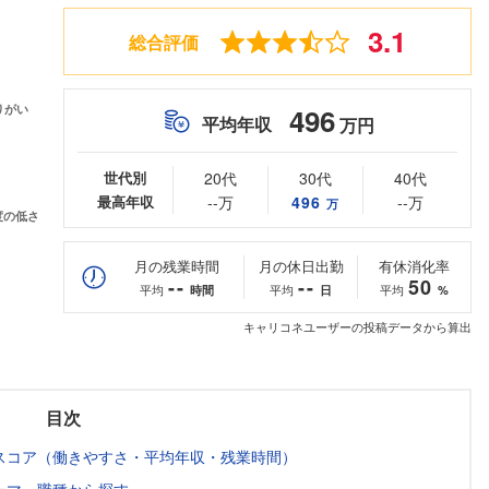
3.1
総合評価
496
平均年収
万円
世代別
20代
30代
40代
最高年収
--万
496
--万
万
月の残業時間
月の休日出勤
有休消化率
--
--
50
平均
平均
平均
時間
日
%
キャリコネユーザーの投稿データから算出
目次
スコア（働きやすさ・平均年収・残業時間）