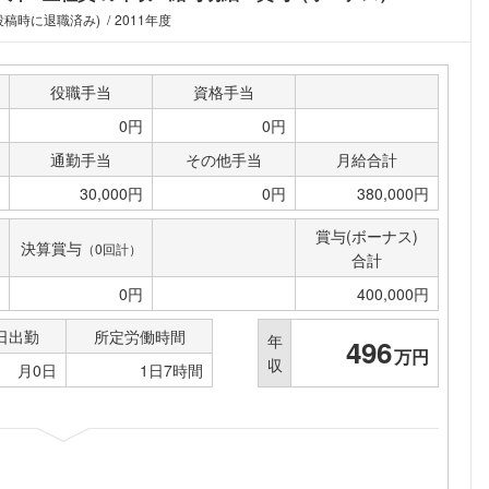
(投稿時に退職済み)
2011年度
役職手当
資格手当
0円
0円
通勤手当
その他手当
月給合計
30,000円
0円
380,000円
賞与(ボーナス)
決算賞与
（0回計）
合計
0円
400,000円
日出勤
所定労働時間
年
496
万円
収
月0日
1日7時間
フォローしました