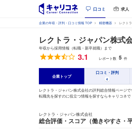
口コミ
求人
企業の年収・評判・口コミ情報 TOP
精密機器
レクトラ
レクトラ・ジャパン株式
年収から採用情報（転職・新卒就職）まで
総合評価
3.1
5
レポート数
件
口コミ・評判
企業トップ
4
レクトラ・ジャパン株式会社の評判総合情報ページで
転職先を探すのに役立つ情報を探すならキャリコネで
レクトラ・ジャパン株式会社
総合評価・スコア（働きやすさ・