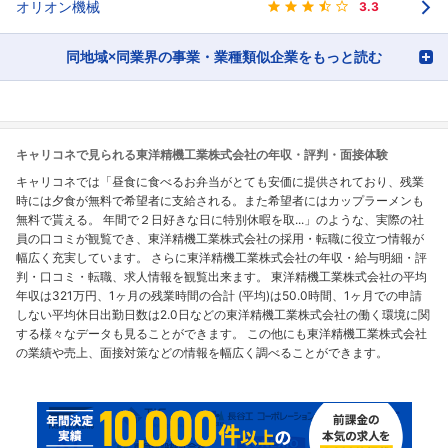
オリオン機械
3.3
同地域×同業界の事業・業種類似企業をもっと読む
キャリコネで見られる東洋精機工業株式会社の年収・評判・面接体験
キャリコネでは「昼食に食べるお弁当がとても安価に提供されており、残業
時には夕食が無料で希望者に支給される。また希望者にはカップラーメンも
無料で貰える。 年間で２日好きな日に特別休暇を取...」のような、実際の社
員の口コミが観覧でき、東洋精機工業株式会社の採用・転職に役立つ情報が
幅広く充実しています。 さらに東洋精機工業株式会社の年収・給与明細・評
判・口コミ・転職、求人情報を観覧出来ます。 東洋精機工業株式会社の平均
年収は321万円、1ヶ月の残業時間の合計 (平均)は50.0時間、1ヶ月での申請
しない平均休日出勤日数は2.0日などの東洋精機工業株式会社の働く環境に関
する様々なデータも見ることができます。 この他にも東洋精機工業株式会社
の業績や売上、面接対策などの情報を幅広く調べることができます。