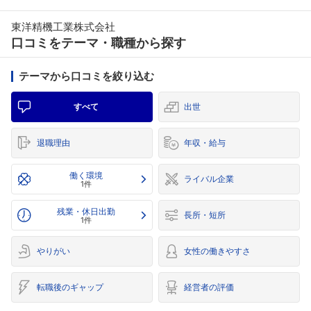
東洋精機工業株式会社
口コミをテーマ・職種から探す
テーマから口コミを絞り込む
すべて
出世
退職理由
年収・給与
働く環境
ライバル企業
1件
残業・休日出勤
長所・短所
1件
やりがい
女性の働きやすさ
転職後のギャップ
経営者の評価