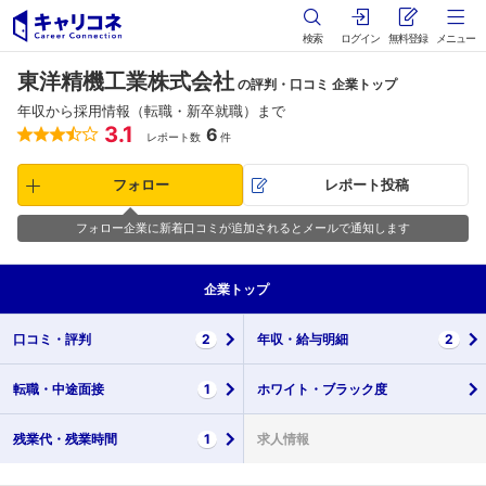
検索
ログイン
無料登録
メニュー
東洋精機工業株式会社
の評判・口コミ 企業トップ
年収から採用情報（転職・新卒就職）まで
3.1
6
レポート数
件
フォロー
レポート投稿
フォロー企業に新着口コミが追加されるとメールで通知します
企業
トップ
口コミ・
評判
2
年収・
給与明細
2
転職・
中途面接
1
ホワイト・
ブラック度
残業代・
残業時間
1
求人情報