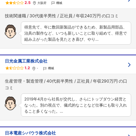
2.5
大阪府
機械
技術関連職
30代後半男性
正社員
年収240万円
得意先て、年に数回新製品ができるため、新製品用部品、
治具の製作など、いつも新しいことに取り組めて、得意で
組み上がった製品を見たとき喜び、やり…
日光金属工業株式会社
1.2
-
機械
生産管理・製造管理
40代前半男性
正社員
年収290万円
2019年4月から社長が交代し、さらにトップダウン経営と
なった。別の視点で、儀式的なことなど仕事にも取り入れ
ること多くなった。…
日本電産シバウラ株式会社