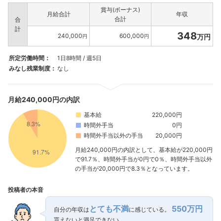
賞与(ボーナス)
月給合計
年収
合計
合
計
348
240,000
600,000
万円
円
円
所定労働時間：
1日8時間 / 週5日
みなし残業制度：
なし
月給240,000円の内訳
基本給
220,000円
時間外手当
0円
時間外手当以外の手当
20,000円
月給240,000円の内訳として、基本給が220,000円
で91.7％、時間外手当が0円で0％、時間外手当以外
の手当が20,000円で8.3％となっています。
投稿者の本音
とても不満
550万円
自分の年収は
に感じている。
貰えないと満足できない。