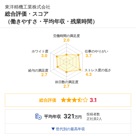
東洋精機工業株式会社
総合評価・スコア
（働きやすさ・平均年収・残業時間）
3.1
総合評価
投稿者数
321
平均年収
万円
正社員2人
世代別
20代
▼ 世代別の最高年収
30代
40代
最高年収
348
--万
--万
万