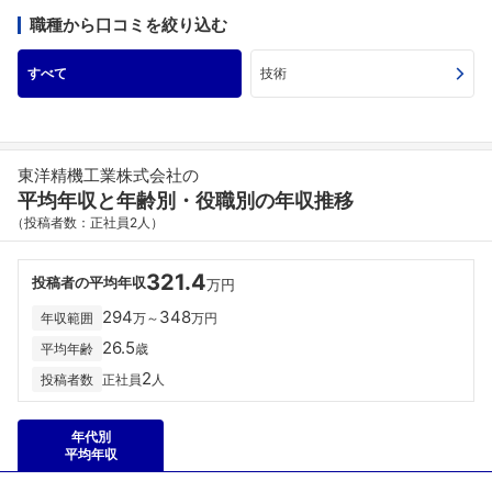
職種から口コミを絞り込む
すべて
技術
東洋精機工業株式会社の
平均年収と年齢別・役職別の年収推移
（投稿者数：正社員2人）
321.4
投稿者の平均年収
万円
294
348
年収範囲
万～
万円
26.5
平均年齢
歳
2
投稿者数
正社員
人
年代別
平均年収