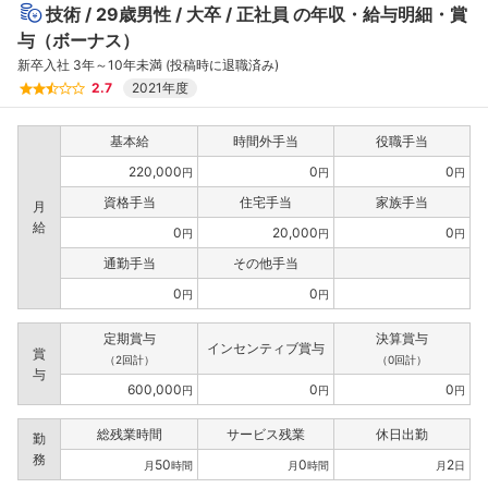
技術
29歳男性
大卒
正社員
の年収・給与明細・賞
与（ボーナス）
新卒入社 3年～10年未満 (投稿時に退職済み)
2.7
2021年度
基本給
時間外手当
役職手当
220,000
0
0
円
円
円
資格手当
住宅手当
家族手当
月
給
0
20,000
0
円
円
円
通勤手当
その他手当
0
0
円
円
定期賞与
決算賞与
インセンティブ賞与
賞
（2回計）
（0回計）
与
600,000
0
0
円
円
円
総残業時間
サービス残業
休日出勤
勤
務
50
0
2
月
時間
月
時間
月
日