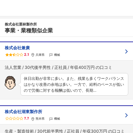
株式会社栗林製作所
事業・業種類似企業
フォローしました
株式会社兼廣
こちらの企業もフォローしませんか？
2.1
兵庫県
機械
法人営業
30代後半男性
正社員
年収400万円
休日出勤が非常に多い。また、残業も多くワークバランス
はかなり改善の余地は多い。一方で、給料のベースが低い
ので労働に対する報酬は低いので、長期…
株式会社湖東製作所
?.?
熊本県
機械
生産・製造技術
30代前半男性
正社員
年収300万円