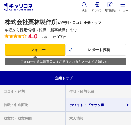
検索
ログイン
無料登録
メニュー
株式会社栗林製作所
の評判・口コミ 企業トップ
年収から採用情報（転職・新卒就職）まで
4.0
??
レポート数
件
フォロー
レポート投稿
フォロー企業に新着口コミが追加されるとメールで通知します
企業
トップ
口コミ・
評判
年収・
給与明細
転職・
中途面接
ホワイト・
ブラック度
残業代・
残業時間
求人情報