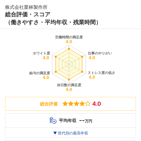
株式会社栗林製作所
総合評価・スコア
（働きやすさ・平均年収・残業時間）
4.0
総合評価
--
平均年収
万円
世代別
20代
▼ 世代別の最高年収
30代
40代
最高年収
--万
--万
--万