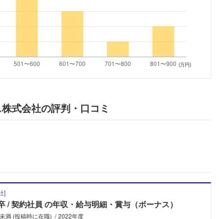
こちらの企業もフォローしませんか？
(万円)
ス株式会社の評判・口コミ
社
]
卒
契約社員
の年収・給与明細・賞与（ボーナス）
未満 (投稿時に在職)
2022年度