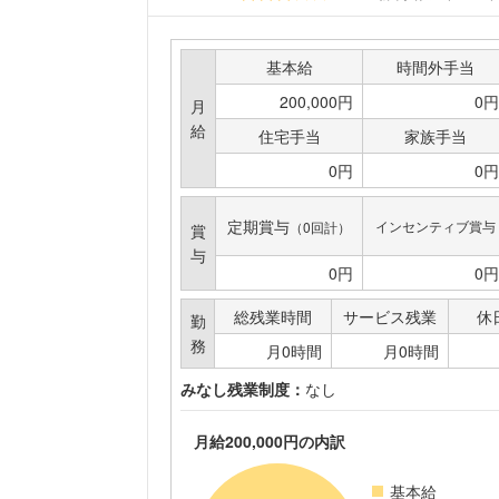
基本給
時間外手当
200,000円
0円
月
給
住宅手当
家族手当
0円
0円
定期賞与
インセンティブ賞与
（0回計）
賞
与
0円
0円
総残業時間
サービス残業
休
勤
務
月0時間
月0時間
みなし残業制度：
なし
月給200,000円の内訳
基本給