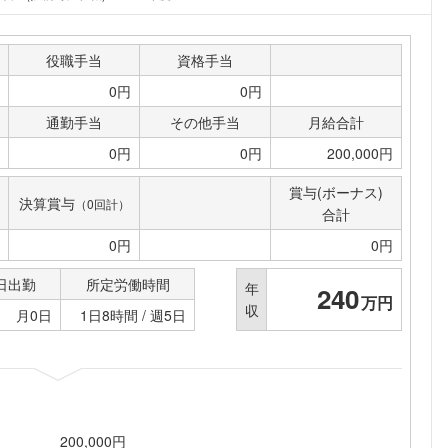
役職手当
資格手当
0円
0円
通勤手当
その他手当
月給合計
0円
0円
200,000円
賞与(ボーナス)
決算賞与
（0回計）
合計
0円
0円
日出勤
所定労働時間
年
240
万円
収
月0日
1日8時間 / 週5日
200,000円