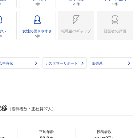
件
9件
20件
2件
がい
女性の働きやすさ
転職後のギャップ
経営者の評価
件
5件
広告宣伝
カスタマーサポート
販売系
推移
（投稿者数：正社員27人）
平均年齢
投稿者数