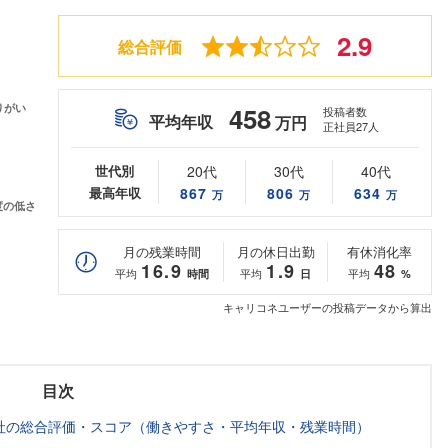
2.9
総合評価
458
投稿者数
平均年収
万円
正社員27人
世代別
20代
30代
40代
最高年収
867
806
634
万
万
万
月の残業時間
月の休日出勤
有休消化率
16.9
1.9
48
平均
平均
平均
時間
日
%
キャリコネユーザーの投稿データから算出
目次
社の総合評価・スコア（働きやすさ・平均年収・残業時間）