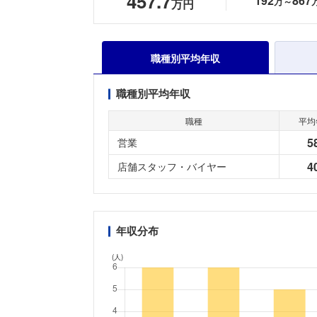
457.7
192
867
万～
万円
職種別平均年収
職種別平均年収
職種
平均
5
営業
4
店舗スタッフ・バイヤー
年収分布
(人)