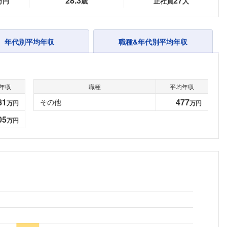
28.3
27
万円
歳
正社員
人
年代別平均年収
職種&年代別平均年収
年収
職種
平均年収
81
477
その他
万円
万円
05
万円
フォローしました