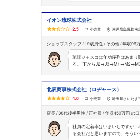
イオン琉球株式会社
2.5
小売業
沖縄県島尻郡南風
ショップスタッフ
19歳男性
その他
年収96
琉球ジャスコは年功序列はあまり
る。 下からJ2→J3→M1→M2→M
北辰商事株式会社（ロヂャース）
4.0
小売業
埼玉県さいたま市
店長
30代後半男性
正社員
年収450万円
社員の定着率はいまいちですが、
る会社だと思いますので、そうい