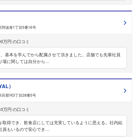
阿波座1丁目5番16号
00万円
り、基本を学んでから配属させて頂きました。店舗でも先輩社員
り場に関しては自分から…
AL）
区那珂3丁目28番5号
40万円
フォローしました
を取得でき、飲食店にしては充実しているように思える。社内結
社員もいるので安心でき…
こちらの企業もフォローしませんか？