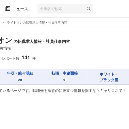
ニュース
ライトオンの転職求人情報・社員仕事内容
オン
の転職求人情報・社員仕事内容
募情報
141
レポート数
件
年収・給与明細
転職・中途面接
ホワイト・
ブラック度
29
6
ているページです。転職先を探すのに役立つ情報を探すならキャリコネで！