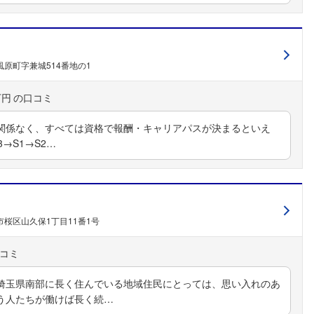
原町字兼城514番地の1
万円
関係なく、すべては資格で報酬・キャリアパスが決まるといえ
3→S1→S2…
桜区山久保1丁目11番1号
埼玉県南部に長く住んでいる地域住民にとっては、思い入れのあ
う人たちが働けば長く続…