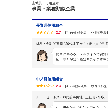
宮城第一信用金庫
事業・業種類似企業
長野県信用組合
2.7
その他金融業
長野県長野
財務・会計関連職
20代前半女性
正社員
年収
簡単に休める。フルタイムで復帰
め、空きが出た際はそこそこ柔軟
中ノ郷信用組合
2.3
その他金融業
東京都墨
ルートセールス
30代前半男性
正社員
年収3
信用組合なので営利を目的としな