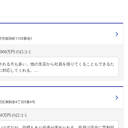
市新田町1103番地1
300万円
される方も多い。他の支店から社員を借りてくることもできるた
に対応してくれる。…
田区東駒形4丁目5番4号
60万円
いはずだが、目標もあり必達が求められる。役員は完全に営利目