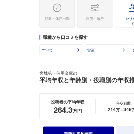
残業・休日出勤
長所・短所
やり
1
職種から口コミを探す
すべて
営業
宮城第一信用金庫の
平均年収と年齢別・役職別の年収
投稿者の平均年収
年収範囲
264.3
214
349
万～
万円
職種別平均年収