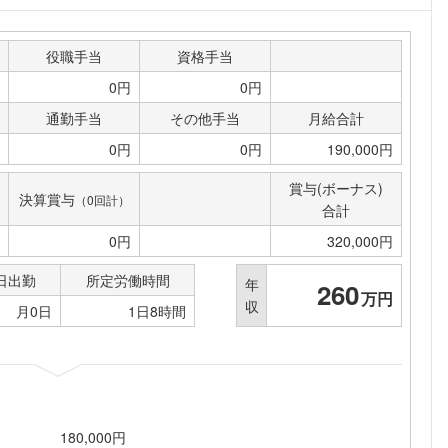
こちらの企業もフォローしませんか？
役職手当
資格手当
0円
0円
通勤手当
その他手当
月給合計
0円
0円
190,000円
賞与(ボーナス)
決算賞与
（0回計）
合計
0円
320,000円
日出勤
所定労働時間
年
260
万円
収
月0日
1日8時間
180,000円