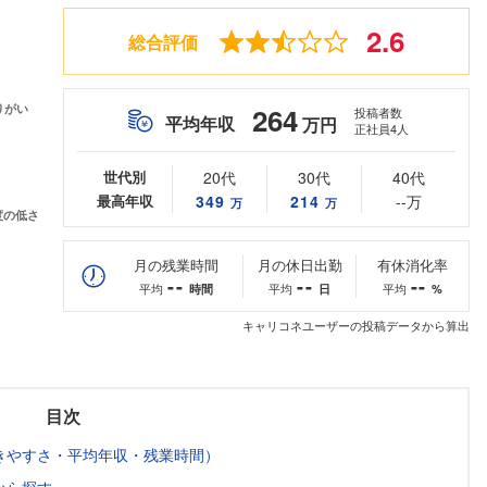
2.6
総合評価
264
投稿者数
平均年収
万円
正社員4人
世代別
20代
30代
40代
最高年収
349
214
--万
万
万
月の残業時間
月の休日出勤
有休消化率
--
--
--
平均
平均
平均
時間
日
%
キャリコネユーザーの投稿データから算出
目次
きやすさ・平均年収・残業時間）