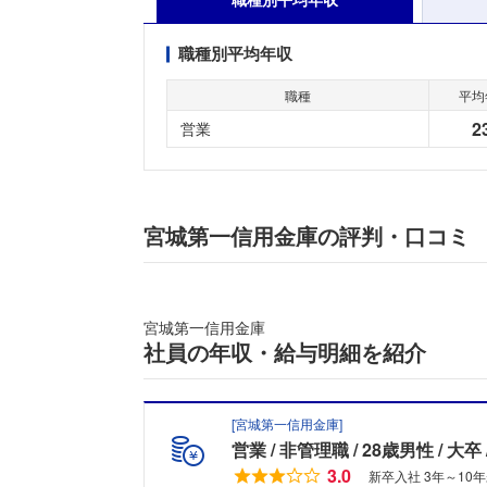
職種別平均年収
職種
平均
2
営業
宮城第一信用金庫の評判・口コミ
宮城第一信用金庫
社員の年収・給与明細を紹介
[
宮城第一信用金庫
]
営業
非管理職
28歳男性
大卒
3.0
新卒入社 3年～10年