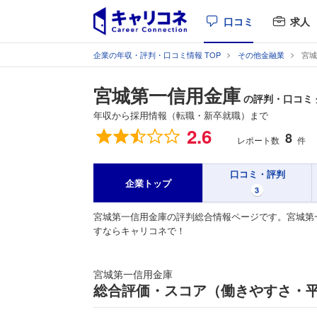
口コミ
求人
企業の年収・評判・口コミ情報 TOP
その他金融業
宮城
宮城第一信用金庫
の評判・口コミ
年収から採用情報（転職・新卒就職）まで
総合評価
2.6
8
レポート数
件
口コミ・評判
企業トップ
3
宮城第一信用金庫の評判総合情報ページです。宮城第
すならキャリコネで！
宮城第一信用金庫
総合評価・スコア（働きやすさ・