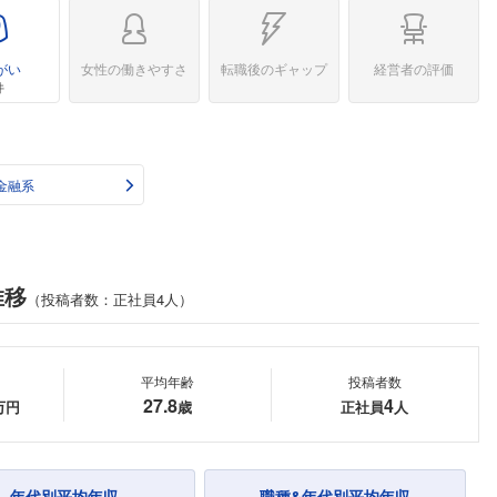
がい
女性の働きやすさ
転職後のギャップ
経営者の評価
件
金融系
推移
（投稿者数：正社員4人）
平均年齢
投稿者数
27.8
4
万円
歳
正社員
人
年代別平均年収
職種&年代別平均年収