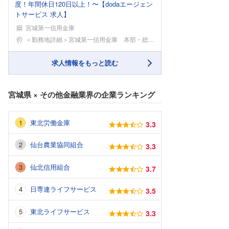
度！年間休日120日以上！〜【dodaエージェン
トサービス 求人】
宮城第一信用金庫
勤務地
＜勤務地詳細＞宮城第一信用金庫 本部・総務部住所：
求人情報をもっと読む
宮城県
×
その他金融業界
の企業ランキング
東北労働金庫
3.3
仙台農業協同組合
3.3
仙北信用組合
3.7
日専連ライフサービス
3.5
東北ライフサービス
3.3