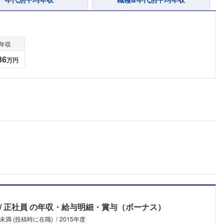
年収
36
万円
正社員
の年収・給与明細・賞与（ボーナス）
フォローしました
未満 (投稿時に在職)
2015年度