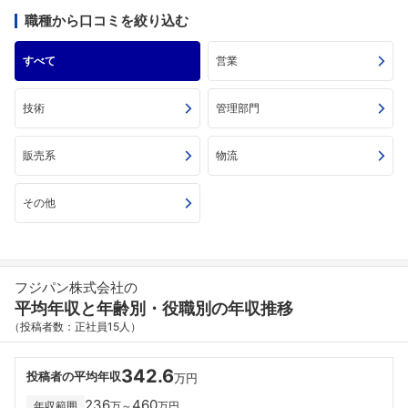
職種から口コミを絞り込む
すべて
営業
技術
管理部門
販売系
物流
その他
フジパン株式会社の
平均年収と年齢別・役職別の年収推移
（投稿者数：正社員15人）
342.6
投稿者の平均年収
万円
236
460
年収範囲
万～
万円