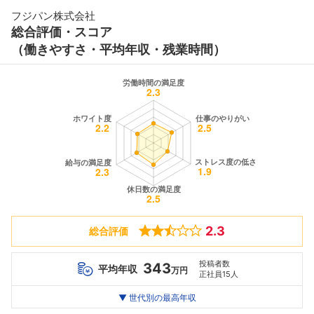
フジパン株式会社
総合評価・スコア
（働きやすさ・平均年収・残業時間）
2.3
総合評価
投稿者数
343
平均年収
万円
正社員15人
世代別
20代
▼ 世代別の最高年収
30代
40代
最高年収
460
396
--万
万
万