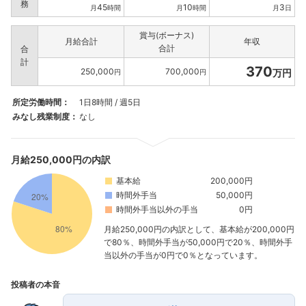
務
45
10
3
月
時間
月
時間
月
日
賞与(ボーナス)
月給合計
年収
合計
合
計
370
250,000
700,000
万円
円
円
所定労働時間：
1日8時間 / 週5日
みなし残業制度：
なし
月給250,000円の内訳
基本給
200,000円
時間外手当
50,000円
時間外手当以外の手当
0円
月給250,000円の内訳として、基本給が200,000円
で80％、時間外手当が50,000円で20％、時間外手
当以外の手当が0円で0％となっています。
投稿者の本音