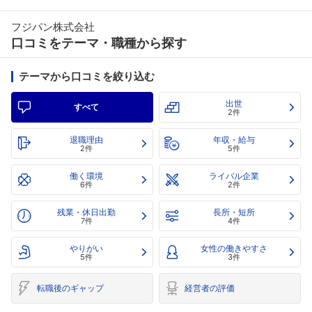
フジパン株式会社
口コミをテーマ・職種から探す
テーマから口コミを絞り込む
出世
すべて
2件
退職理由
年収・給与
2件
5件
働く環境
ライバル企業
6件
2件
残業・休日出勤
長所・短所
7件
4件
やりがい
女性の働きやすさ
5件
3件
転職後のギャップ
経営者の評価