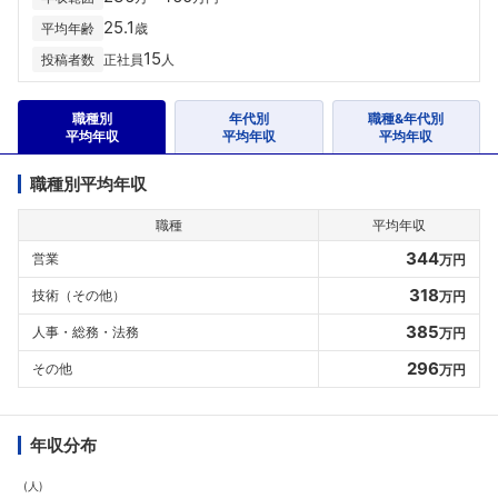
25.1
平均年齢
歳
15
投稿者数
正社員
人
職種別
年代別
職種&年代別
平均年収
平均年収
平均年収
職種別平均年収
職種
平均年収
344
営業
万円
318
技術（その他）
万円
385
人事・総務・法務
万円
296
その他
万円
年収分布
(人)