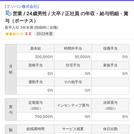
[
フジパン株式会社
]
営業
24歳男性
大卒
正社員
の年収・給与明細・賞
与（ボーナス）
新卒入社 3年未満 (投稿時に在職)
2.2
2023年度
基本給
時間外手当
役職手当
200,000
50,000
0
円
円
円
資格手当
住宅手当
家族手当
月
給
0
0
0
円
円
円
通勤手当
その他手当
0
0
円
円
定期賞与
決算賞与
インセンティブ賞与
賞
（2回計）
（0回計）
与
700,000
0
0
円
円
円
総残業時間
サービス残業
休日出勤
勤