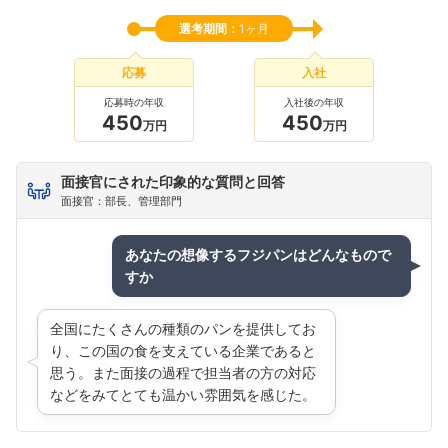
選考期間：
1ヶ月
応募
入社
応募時の年収
入社後の年収
450
450
万円
万円
面接官にされた印象的な質問と回答
面接官：部長、管理部門
あなたの想像するフジパンはどんなもので
すか
フォローしました
こちらの企業もフォローしませんか？
全国にたくさんの種類のパンを提供してお
り、この国の食を支えている企業であると
思う。また面接の過程で担当者の方の対応
などをみてとても温かい雰囲気を感じた。