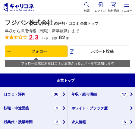
検索
ログイン
無料登録
メニュー
フジパン株式会社
の評判・口コミ 企業トップ
年収から採用情報（転職・新卒就職）まで
2.3
62
レポート数
件
フォロー
レポート投稿
フォロー企業に新着口コミが追加されるとメールで通知します
企業
トップ
口コミ・
評判
36
年収・
給与明細
17
転職・
中途面接
3
ホワイト・
ブラック度
残業代・
残業時間
3
求人情報
6