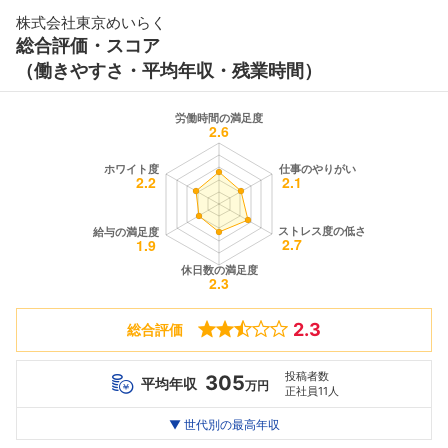
株式会社東京めいらく
総合評価・スコア
（働きやすさ・平均年収・残業時間）
2.3
総合評価
投稿者数
305
平均年収
万円
正社員11人
世代別
20代
▼ 世代別の最高年収
30代
40代
最高年収
401
471
--万
万
万