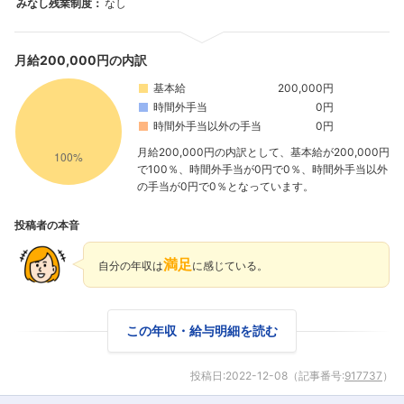
みなし残業制度：
なし
月給200,000円の内訳
フォローしました
基本給
200,000円
時間外手当
0円
こちらの企業もフォローしませんか？
時間外手当以外の手当
0円
月給200,000円の内訳として、基本給が200,000円
で100％、時間外手当が0円で0％、時間外手当以外
の手当が0円で0％となっています。
投稿者の本音
満足
自分の年収は
に感じている。
この年収・給与明細を読む
投稿日:
2022-12-08
（記事番号:
917737
）