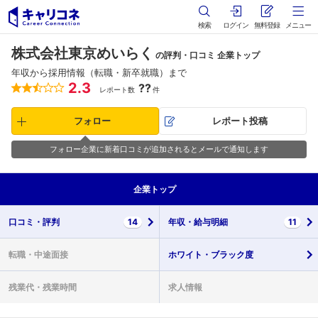
検索
ログイン
無料登録
メニュー
株式会社東京めいらく
の評判・口コミ 企業トップ
年収から採用情報（転職・新卒就職）まで
2.3
??
レポート数
件
フォロー
レポート投稿
フォロー企業に新着口コミが追加されるとメールで通知します
企業
トップ
口コミ・
評判
14
年収・
給与明細
11
転職・
中途面接
ホワイト・
ブラック度
残業代・
残業時間
求人情報