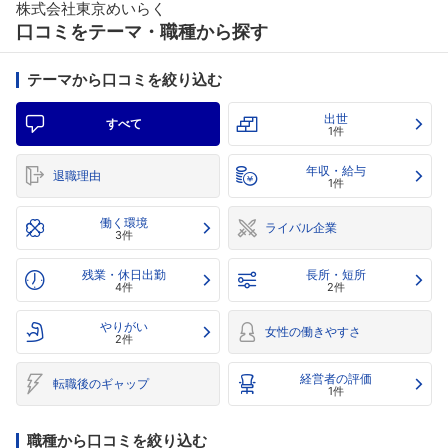
株式会社東京めいらく
口コミをテーマ・職種から探す
テーマから口コミを絞り込む
出世
すべて
1件
年収・給与
退職理由
1件
働く環境
ライバル企業
3件
残業・休日出勤
長所・短所
4件
2件
やりがい
女性の働きやすさ
2件
経営者の評価
転職後のギャップ
1件
職種から口コミを絞り込む