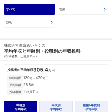
すべて
営業
技術
株式会社東京めいらくの
平均年収と年齢別・役職別の年収推移
（投稿者数：正社員11人）
305.4
投稿者の平均年収
万円
120
470
年収範囲
万～
万円
26.6
平均年齢
歳
11
投稿者数
正社員
人
職種別
年代別
職種&年代別
平均年収
平均年収
平均年収