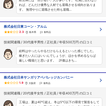
経営陣には「目が短い」人が多いです。 社風に合わなけ
れば、どんだけ優秀な人材でも退職させる傾向がありま
す。 無理やりに退職させた時も退職…
株式会社日東コーン・アルム
2.3
栃木県
食料品
技術関連職
30代後半男性
正社員
年収500万円
給料はやったらやるだけもらえるといった感じでした。
稼ぎたい人にはいいんでしょうが、ほかを求めるならば
厳しい職場だと思います。 評価はきち…
株式会社日本サンガリアベバレッジカンパニー
1.9
大阪府
食料品
技術関連職
20代後半女性
正社員
年収400万円
工場は、夏は40℃超え、冬は5℃以下の環境で製造をして