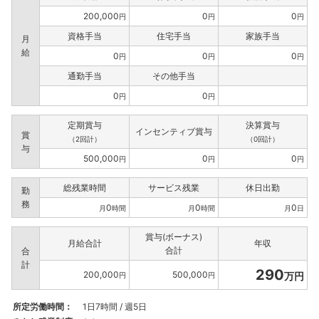
200,000
0
0
円
円
円
資格手当
住宅手当
家族手当
月
給
0
0
0
円
円
円
通勤手当
その他手当
0
0
円
円
定期賞与
決算賞与
インセンティブ賞与
賞
（2回計）
（0回計）
与
500,000
0
0
円
円
円
総残業時間
サービス残業
休日出勤
勤
務
0
0
0
月
時間
月
時間
月
日
賞与(ボーナス)
月給合計
年収
合計
合
計
290
200,000
500,000
万円
円
円
所定労働時間：
1日7時間 / 週5日