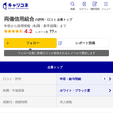
検索
ログイン
無料登録
メニュー
両備信用組合
の評判・口コミ 企業トップ
年収から採用情報（転職・新卒就職）まで
4.2
??
レポート数
件
フォロー
レポート投稿
フォロー企業に新着口コミが追加されるとメールで通知します
企業
トップ
口コミ・
評判
年収・
給与明細
1
転職・
中途面接
ホワイト・
ブラック度
残業代・
残業時間
求人情報