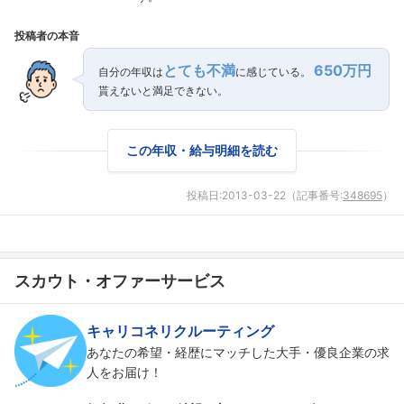
投稿者の本音
とても不満
650万円
自分の年収は
に感じている。
貰えないと満足できない。
この年収・給与明細を読む
投稿日:
2013-03-22
（記事番号:
348695
）
スカウト・オファーサービス
フォローしました
キャリコネリクルーティング
こちらの企業もフォローしませんか？
あなたの希望・経歴にマッチした大手・優良企業の求
人をお届け！