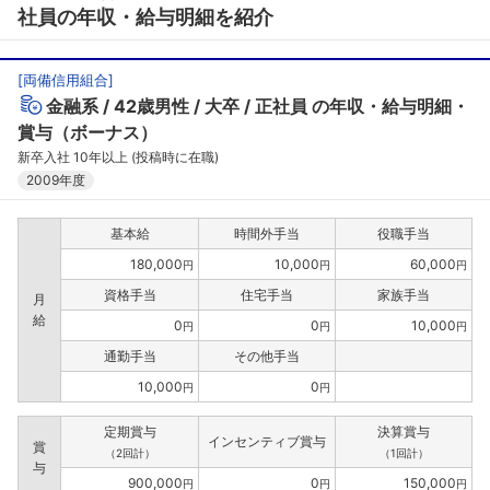
社員の年収・給与明細を紹介
[
両備信用組合
]
金融系
42歳男性
大卒
正社員
の年収・給与明細・
賞与（ボーナス）
新卒入社 10年以上 (投稿時に在職)
2009年度
基本給
時間外手当
役職手当
180,000
10,000
60,000
円
円
円
資格手当
住宅手当
家族手当
月
給
0
0
10,000
円
円
円
通勤手当
その他手当
10,000
0
円
円
定期賞与
決算賞与
インセンティブ賞与
賞
（2回計）
（1回計）
与
900,000
0
150,000
円
円
円