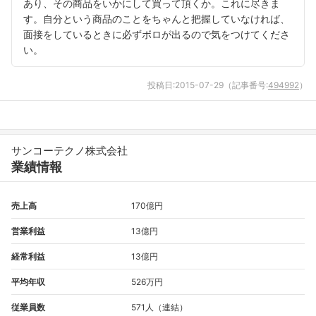
あり、その商品をいかにして買って頂くか。これに尽きま
す。自分という商品のことをちゃんと把握していなければ、
面接をしているときに必ずボロが出るので気をつけてくださ
い。
投稿日:
2015-07-29
（記事番号:
494992
）
サンコーテクノ株式会社
業績情報
売上高
170億円
営業利益
13億円
フォローしました
経常利益
13億円
こちらの企業もフォローしませんか？
平均年収
526万円
従業員数
571人（連結）