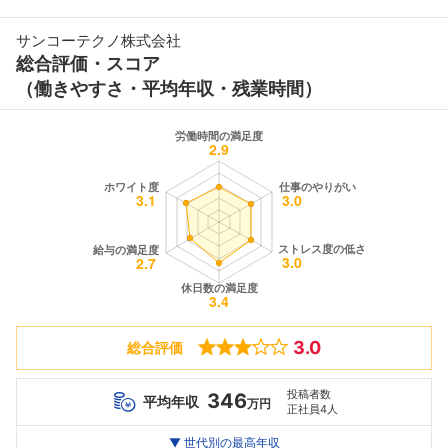
サンコーテクノ株式会社
総合評価・スコア
（働きやすさ・平均年収・残業時間）
3.0
総合評価
投稿者数
346
平均年収
万円
正社員4人
世代別
20代
▼ 世代別の最高年収
30代
40代