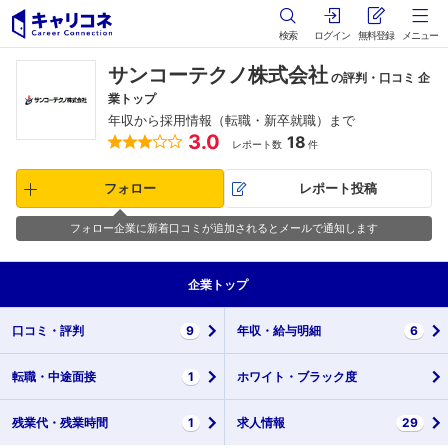
検索
ログイン
無料登録
メニュー
サンコーテクノ株式会社
の評判・口コミ 企
業トップ
年収から採用情報（転職・新卒就職）まで
3.0
18
レポート数
件
フォロー
レポート投稿
フォロー企業に新着口コミが追加されるとメールで通知します
企業
トップ
口コミ・
評判
9
年収・
給与明細
6
転職・
中途面接
1
ホワイト・
ブラック度
残業代・
残業時間
1
求人情報
29