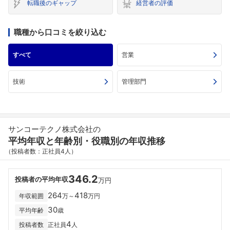
転職後のギャップ
経営者の評価
職種から口コミを絞り込む
すべて
営業
技術
管理部門
サンコーテクノ株式会社の
平均年収と年齢別・役職別の年収推移
（投稿者数：正社員4人）
346.2
投稿者の平均年収
万円
264
418
年収範囲
万～
万円
30
平均年齢
歳
4
投稿者数
正社員
人