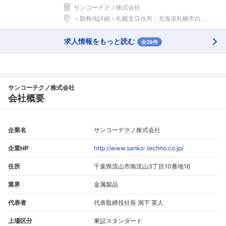
サンコーテクノ株式会社
＜勤務地詳細＞札幌支店住所：北海道札幌市白石区北郷...
求人情報をもっと読む
全29件
サンコーテクノ株式会社
会社概要
企業名
サンコーテクノ株式会社
企業HP
http://www.sanko-techno.co.jp/
住所
千葉県流山市南流山3丁目10番地16
業界
金属製品
代表者
代表取締役社長 洞下 英人
上場区分
東証スタンダード