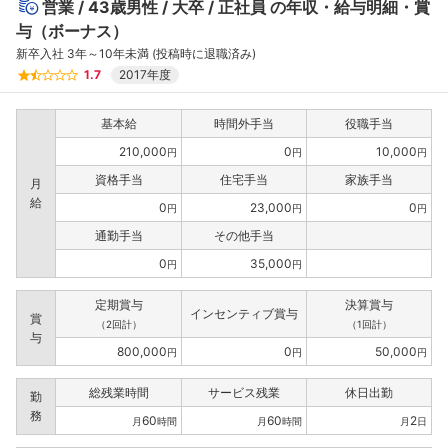
営業
43歳男性
大卒
正社員
の年収・給与明細・賞
与（ボーナス）
新卒入社 3年～10年未満 (投稿時に退職済み)
1.7
2017年度
基本給
時間外手当
役職手当
210,000
0
10,000
円
円
円
資格手当
住宅手当
家族手当
月
給
0
23,000
0
円
円
円
通勤手当
その他手当
0
35,000
円
円
定期賞与
決算賞与
インセンティブ賞与
賞
（2回計）
（1回計）
与
800,000
0
50,000
円
円
円
総残業時間
サービス残業
休日出勤
勤
務
60
60
2
月
時間
月
時間
月
日