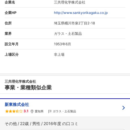
企業名
三共理化学株式会社
企業HP
http://www.sankyorikagaku.co.jp
住所
埼玉県桶川市泉2丁目2-18
業界
ガラス・土石製品
設立年月
1953年6月
上場区分
非上場
三共理化学株式会社
事業・業種類似企業
新東株式会社
3.1
愛知県
ガラス・土石製品
その他
22歳
男性
2016年度