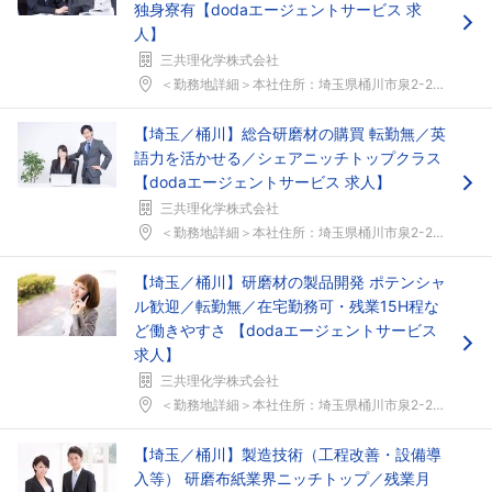
独身寮有【dodaエージェントサービス 求
人】
三共理化学株式会社
＜勤務地詳細＞本社住所：埼玉県桶川市泉2-2-18...
【埼玉／桶川】総合研磨材の購買 転勤無／英
語力を活かせる／シェアニッチトップクラス
【dodaエージェントサービス 求人】
三共理化学株式会社
＜勤務地詳細＞本社住所：埼玉県桶川市泉2-2-18...
フォローしました
【埼玉／桶川】研磨材の製品開発 ポテンシャ
こちらの企業もフォローしませんか？
ル歓迎／転勤無／在宅勤務可・残業15H程な
ど働きやすさ 【dodaエージェントサービス
求人】
三共理化学株式会社
＜勤務地詳細＞本社住所：埼玉県桶川市泉2-2-18...
【埼玉／桶川】製造技術（工程改善・設備導
入等） 研磨布紙業界ニッチトップ／残業月