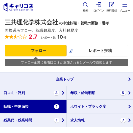
検索
ログイン
無料登録
メニュー
三共理化学株式会社
の中途転職・就職の面接・選考
面接選考フロー、就職難易度、入社難易度
2.7
10
レポート数
件
フォロー
レポート投稿
フォロー企業に新着口コミが追加されるとメールで通知します
企業
トップ
口コミ・
評判
3
年収・
給与明細
5
転職・
中途面接
1
ホワイト・
ブラック度
残業代・
残業時間
1
求人情報
7