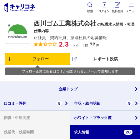
検索
ログイン
無料登録
メニュー
西川ゴム工業株式会社
の転職求人情報・社員
仕事内容
正社員、契約社員、派遣社員の応募情報
2.3
??
レポート数
件
フォロー
レポート投稿
フォロー企業に新着口コミが追加されるとメールで通知します
企業
トップ
口コミ・
評判
8
年収・
給与明細
9
転職・
中途面接
ホワイト・
ブラック度
残業代・
残業時間
求人情報
20