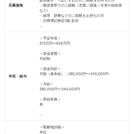
必須要件：下記いずれかのご経験をお持ちの方
応募資格
・製造業界でのご経験（営業／調達／生管や技術系
など）
・経理、財務などのご経験をお持ちの方
・日商簿記検定2級 必須
...
＜予定年収＞
515万円〜635万円
＜賃金形態＞
月給制
＜賃金内訳＞
月額（基本給）：280,000円〜345,000円
年収・給与
＜月給＞
280,000円〜345,000円
＜昇給有無＞
有
...
＜勤務地詳細＞
本社