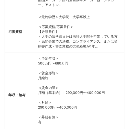
ー、アストン...
＜最終学歴＞大学院、大学卒以上
＜応募資格/応募条件＞
応募資格
【必須条件】
・大学の法学部または法科大学院を卒業している方
・民間企業での法務、コンプライアンス、または契
約書作成・審査業務の実務経験が1年...
＜予定年収＞
500万円〜680万円
＜賃金形態＞
月給制
＜賃金内訳＞
月額（基本給）：290,000円〜400,000円
年収・給与
＜月給＞
290,000円〜400,000円
＜昇給有無＞
有