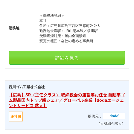
...
＜勤務地詳細＞
本社
住所：広島県広島市西区三篠町2-2-8
勤務地
勤務地最寄駅：JR山陽本線／横川駅
受動喫煙対策：屋内全面禁煙
変更の範囲：会社の定める事業所
詳細を見る
西川ゴム工業株式会社
【広島】SR（主任クラス） 取締役会の運営等お任せ 自動車ゴ
ム製品国内トップ級シェア／グローバル企業【dodaエージェ
ントサービス 求人】
提供元：
正社員
（人材紹介求人）