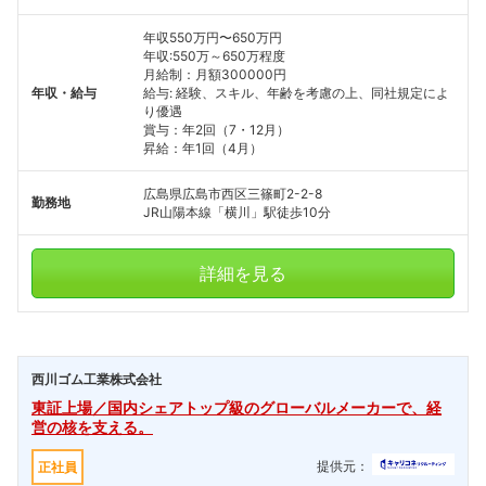
年収550万円〜650万円
年収:550万～650万程度
月給制：月額300000円
年収・給与
給与: 経験、スキル、年齢を考慮の上、同社規定によ
り優遇
賞与：年2回（7・12月）
昇給：年1回（4月）
広島県広島市西区三篠町2-2-8
勤務地
JR山陽本線「横川」駅徒歩10分
詳細を見る
西川ゴム工業株式会社
東証上場／国内シェアトップ級のグローバルメーカーで、経
営の核を支える。
提供元：
正社員