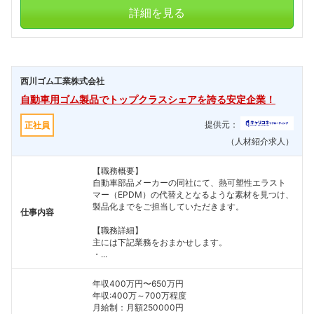
詳細を見る
西川ゴム工業株式会社
自動車用ゴム製品でトップクラスシェアを誇る安定企業！
提供元：
正社員
（人材紹介求人）
【職務概要】
自動車部品メーカーの同社にて、熱可塑性エラスト
マー（EPDM）の代替えとなるような素材を見つけ、
製品化までをご担当していただきます。
仕事内容
【職務詳細】
主には下記業務をおまかせします。
・...
年収400万円〜650万円
年収:400万～700万程度
月給制：月額250000円