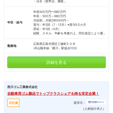
・法令（競争法、腐敗...
年収500万円〜680万円
年収：500万～680万円
月給制：月額290000円～
年収・給与
賞与：年2回（7・12月）※賞与5.0カ月
昇給：年1回（4月）
経験、スキル、年齢を考慮の上、同社規定により優...
広島県広島市西区三篠町2-2-8
勤務地
JR山陽本線「横川」駅徒歩10分
詳細を見る
西川ゴム工業株式会社
自動車用ゴム製品でトップクラスシェアを誇る安定企業！
提供元：
正社員
（人材紹介求人）