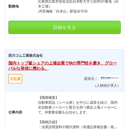
広島県広島市安佐北区白木町大字三田9531番地（白
勤務地
木工場）
JR芸備線「白木山」駅徒歩10分
詳細を見る
西川ゴム工業株式会社
国内トップ級シェアの上場企業でIRの専門性を磨き、グロー
バルな発信に携わる。
提供元：
正社員
（人材紹介求人）
【職務概要】
自動車部品（シール材）を中心に成長を続け、国内
全自動車メーカーと取引を持つ東証上場メーカーに
仕事内容
て、IR業務全般をお任せします。
【職務詳細】
・決算説明資料や開示資料（有価証券報告書・統...