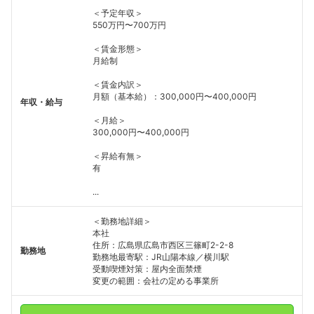
こちらの企業もフォローしませんか？
＜予定年収＞
550万円〜700万円
＜賃金形態＞
月給制
＜賃金内訳＞
月額（基本給）：300,000円〜400,000円
年収・給与
＜月給＞
300,000円〜400,000円
＜昇給有無＞
有
...
＜勤務地詳細＞
本社
住所：広島県広島市西区三篠町2-2-8
勤務地
勤務地最寄駅：JR山陽本線／横川駅
受動喫煙対策：屋内全面禁煙
変更の範囲：会社の定める事業所