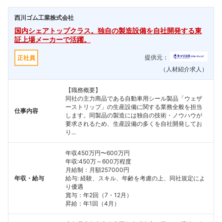
西川ゴム工業株式会社
国内シェアトップクラス。独自の製造設備を自社開発する東
証上場メーカーで活躍。
提供元：
正社員
（人材紹介求人）
【職務概要】
同社の主力商品である自動車用シール製品「ウェザ
ーストリップ」の生産設備に関する業務全般を担当
仕事内容
します。同製品の製造には独自の技術・ノウハウが
要求されるため、生産設備の多くを自社開発してお
り...
年収450万円〜600万円
年収:450万～600万程度
月給制：月額257000円
年収・給与
給与: 経験、スキル、年齢を考慮の上、同社規定によ
り優遇
賞与：年2回（7・12月）
昇給：年1回（4月）