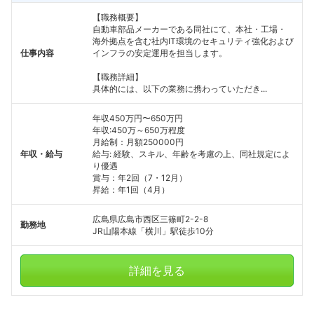
【職務概要】
自動車部品メーカーである同社にて、本社・工場・
海外拠点を含む社内IT環境のセキュリティ強化および
仕事内容
インフラの安定運用を担当します。
【職務詳細】
具体的には、以下の業務に携わっていただき...
年収450万円〜650万円
年収:450万～650万程度
月給制：月額250000円
年収・給与
給与: 経験、スキル、年齢を考慮の上、同社規定によ
り優遇
賞与：年2回（7・12月）
昇給：年1回（4月）
広島県広島市西区三篠町2-2-8
勤務地
JR山陽本線「横川」駅徒歩10分
詳細を見る