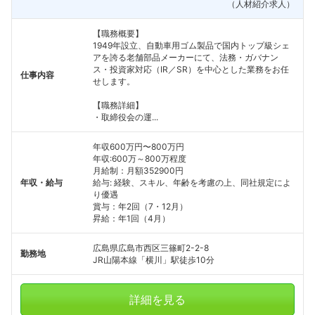
（人材紹介求人）
【職務概要】
1949年設立、自動車用ゴム製品で国内トップ級シェ
アを誇る老舗部品メーカーにて、法務・ガバナン
ス・投資家対応（IR／SR）を中心とした業務をお任
仕事内容
せします。
【職務詳細】
・取締役会の運...
年収600万円〜800万円
年収:600万～800万程度
月給制：月額352900円
年収・給与
給与: 経験、スキル、年齢を考慮の上、同社規定によ
り優遇
賞与：年2回（7・12月）
昇給：年1回（4月）
広島県広島市西区三篠町2-2-8
勤務地
JR山陽本線「横川」駅徒歩10分
詳細を見る