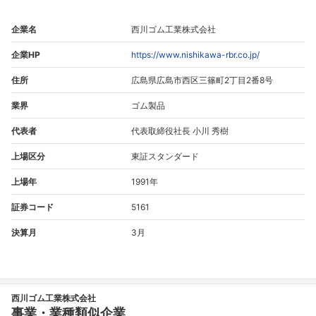
企業名
西川ゴム工業株式会社
企業HP
https://www.nishikawa-rbr.co.jp/
住所
広島県広島市西区三篠町2丁目2番8号
業界
ゴム製品
代表者
代表取締役社長 小川 秀樹
上場区分
東証スタンダード
上場年
1991年
証券コード
5161
決算月
3月
西川ゴム工業株式会社
事業・業種類似企業