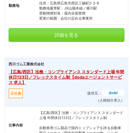
住所：広島県広島市西区三篠町2-2-8
勤務地
勤務地最寄駅：JR山陽本線／横川駅
受動喫煙対策：屋内全面禁煙
変更の範囲：会社の定める事業所
詳細を見る
西川ゴム工業株式会社
【広島/西区】法務・コンプライアンス スタンダード上場 年間
休日123日／フレックスタイム制【dodaエージェントサービ
ス 求人】
提供元：
正社員
（人材紹介求人）
【広島/西区】法務・コンプライアンス スタンダード
上場 年間休日123日／フレックスタイム制
仕事内容
自動車用ゴム製品で国内トップシェアを誇る自動車
部品メーカー／国内全自動車メーカー他、ジャガ