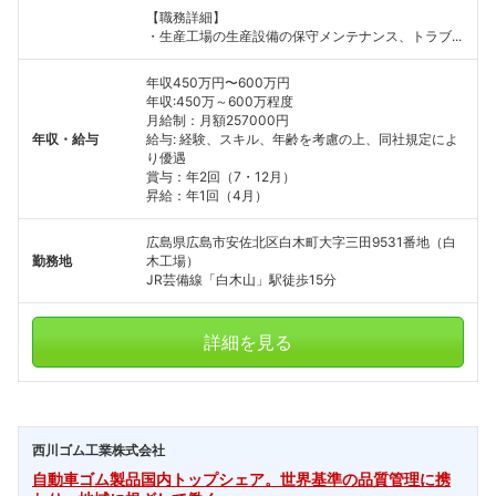
【職務詳細】
・生産工場の生産設備の保守メンテナンス、トラブ...
年収450万円〜600万円
年収:450万～600万程度
月給制：月額257000円
年収・給与
給与: 経験、スキル、年齢を考慮の上、同社規定によ
り優遇
賞与：年2回（7・12月）
昇給：年1回（4月）
広島県広島市安佐北区白木町大字三田9531番地（白
勤務地
木工場）
JR芸備線「白木山」駅徒歩15分
詳細を見る
西川ゴム工業株式会社
自動車ゴム製品国内トップシェア。世界基準の品質管理に携