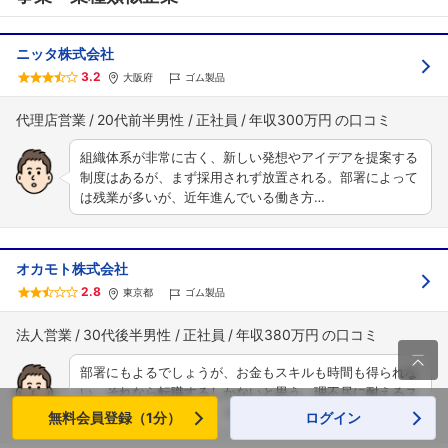
ニッタ株式会社
3.2
大阪府
ゴム製品
代理店営業
20代前半男性
正社員
年収300万円
組織体系が非常に古く、新しい発想やアイデアを提案する
制度はあるが、まず採用されず放置される。部署によって
は残業が多いが、近年進んでいる働き方…
オカモト株式会社
2.8
東京都
ゴム製品
法人営業
30代後半男性
正社員
年収380万円

部署にもよるでしょうが、お金もスキルも時間も得られな
い、それなら転職するしかないと思う。理不尽に耐えるス
キルだけはつきますが、そんなスキルは…
無料会員登録（1分）
ログイン