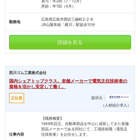
賞与：年2回（7・12月）
昇給：年1回（4月）
広島県広島市西区三篠町2-2-8
勤務地
JR山陽本線「横川」駅徒歩10分
詳細を見る
西川ゴム工業株式会社
国内シェアトップクラス。老舗メーカーで電気主任技術者の
資格を活かし安定して働く。
提供元：
正社員
（人材紹介求人）
【職務概要】
1949年設立、自動車部品を中心に成長してきた老舗
部品メーカーである同社にて、工場技術職（電気主
仕事内容
任技術者）をお任せします。