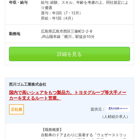
年収・給与
給与: 経験、スキル、年齢を考慮の上、同社規定によ
り優遇
賞与：年2回（7・12月）
昇給：年1回（4月）
広島県広島市西区三篠町2-2-8
勤務地
JR山陽本線「横川」駅徒歩10分
詳細を見る
西川ゴム工業株式会社
国内で高いシェアをもつ製品力。トヨタグループ等大手メー
カーを支えるルート営業。
提供元：
正社員
（人材紹介求人）
【職務概要】
自動車のドアまわりに装着する「ウェザーストリッ