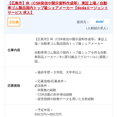
【広島市】IR（CSR発信や開示資料作成等） 東証上場／自動
車ゴム製品国内トップ級シェアメーカー【dodaエージェント
サービス 求人】
提供元：
正社員
（人材紹介求人）
【広島市】IR（CSR発信や開示資料作成等） 東証上
場／自動車ゴム製品国内トップ級シェアメーカー
仕事内容
自動車用ゴム製品で国内トップ級シェアを誇る自動
車部品メーカー／8ヶ国12拠点でグローバルに展開／
国...
＜最終学歴＞大学院、大学卒以上
＜応募資格/応募条件＞
応募資格
必須条件：
・IR業務の経験
・CSR活動の対外発信経験
・経営指標や財務データを用いた分析経験
＜予定年収＞
550万円〜650万円