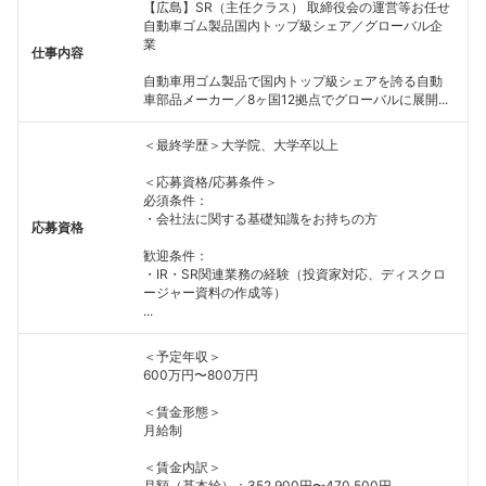
【広島】SR（主任クラス） 取締役会の運営等お任せ
自動車ゴム製品国内トップ級シェア／グローバル企
業
仕事内容
自動車用ゴム製品で国内トップ級シェアを誇る自動
車部品メーカー／8ヶ国12拠点でグローバルに展開...
＜最終学歴＞大学院、大学卒以上
＜応募資格/応募条件＞
必須条件：
・会社法に関する基礎知識をお持ちの方
応募資格
歓迎条件：
・IR・SR関連業務の経験（投資家対応、ディスクロ
ージャー資料の作成等）
...
＜予定年収＞
600万円〜800万円
＜賃金形態＞
月給制
＜賃金内訳＞
月額（基本給）：352,900円〜470,500円