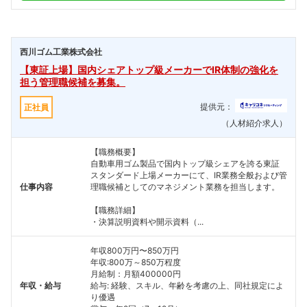
西川ゴム工業株式会社
【東証上場】国内シェアトップ級メーカーでIR体制の強化を
担う管理職候補を募集。
提供元：
正社員
（人材紹介求人）
【職務概要】
自動車用ゴム製品で国内トップ級シェアを誇る東証
スタンダード上場メーカーにて、IR業務全般および管
仕事内容
理職候補としてのマネジメント業務を担当します。
【職務詳細】
・決算説明資料や開示資料（...
年収800万円〜850万円
年収:800万～850万程度
月給制：月額400000円
年収・給与
給与: 経験、スキル、年齢を考慮の上、同社規定によ
り優遇