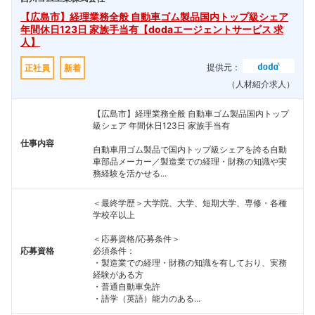
【広島市】経理業務全般 自動車ゴム製品国内トップ級シェア
年間休日123日 家族手当有【dodaエージェントサービス 求
人】
提供元：
正社員
新着
（人材紹介求人）
【広島市】経理業務全般 自動車ゴム製品国内トップ
級シェア 年間休日123日 家族手当有
仕事内容
自動車用ゴム製品で国内トップ級シェアを誇る自動
車部品メーカー／製造業での経理・財務の知識や実
務経験を活かせる...
＜最終学歴＞大学院、大学、短期大学、専修・各種
学校卒以上
＜応募資格/応募条件＞
応募資格
必須条件：
・製造業での経理・財務の知識を有しており、実務
経験がある方
・普通自動車免許
フォローしました
・語学（英語）能力のある...