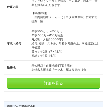
プ」というシーリング製品（ゴム製品）のルート営
業を担当いただきます。
仕事内容
【職務詳細】
・国内自動車メーカー（トヨタ自動車等）に対する
提案、情...
年収500万円〜650万円
年収:500万～650万程度
月給制：月額300000円
年収・給与
給与: 経験、スキル、年齢を考慮の上、同社規定によ
り優遇
賞与：年2回（7・12月）
昇給：年1回（4月）
愛知県刈谷市築地町5丁目7番地1
勤務地
名鉄名古屋本線「一ツ木」駅より徒歩15分
詳細を見る
西川ゴム工業株式会社