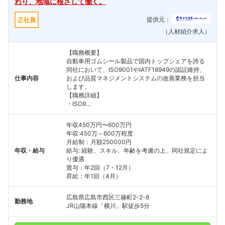
わり、地域に根ざして働く。
提供元：
正社員
（人材紹介求人）
【職務概要】
自動車用ゴムシール製品で国内トップシェアを誇る
同社において、ISO9001やIATF16949の認証維持、
仕事内容
および品質マネジメントシステムの改善業務を担当
します。
【職務詳細】
・ISO9...
年収450万円〜600万円
年収:450万～600万程度
月給制：月額250000円
年収・給与
給与: 経験、スキル、年齢を考慮の上、同社規定によ
り優遇
賞与：年2回（7・12月）
昇給：年1回（4月）
広島県広島市西区三篠町2-2-8
勤務地
JR山陽本線「横川」駅徒歩5分