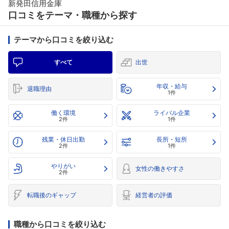
新発田信用金庫
口コミをテーマ・職種から探す
テーマから口コミを絞り込む
すべて
出世
年収・給与
退職理由
1件
働く環境
ライバル企業
2件
1件
残業・休日出勤
長所・短所
2件
1件
やりがい
女性の働きやすさ
2件
転職後のギャップ
経営者の評価
職種から口コミを絞り込む