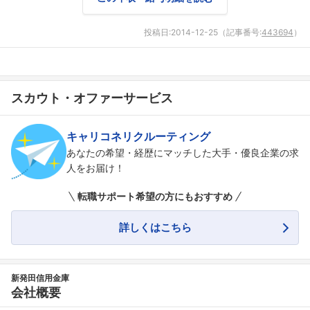
フォローしました
投稿日:
2014-12-25
（記事番号:
443694
）
こちらの企業もフォローしませんか？
スカウト・オファーサービス
キャリコネリクルーティング
あなたの希望・経歴にマッチした大手・優良企業の求
人をお届け！
転職サポート希望の方にもおすすめ
詳しくはこちら
新発田信用金庫
会社概要