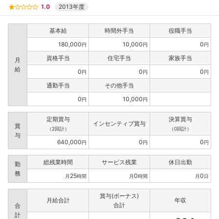
1.0
2013年度
基本給
時間外手当
役職手当
180,000
10,000
0
円
円
円
資格手当
住宅手当
家族手当
月
給
0
0
0
円
円
円
通勤手当
その他手当
0
10,000
円
円
定期賞与
決算賞与
インセンティブ賞与
賞
（2回計）
（0回計）
与
640,000
0
0
円
円
円
総残業時間
サービス残業
休日出勤
勤
務
25
0
0
月
時間
月
時間
月
日
賞与(ボーナス)
月給合計
年収
合計
合
計