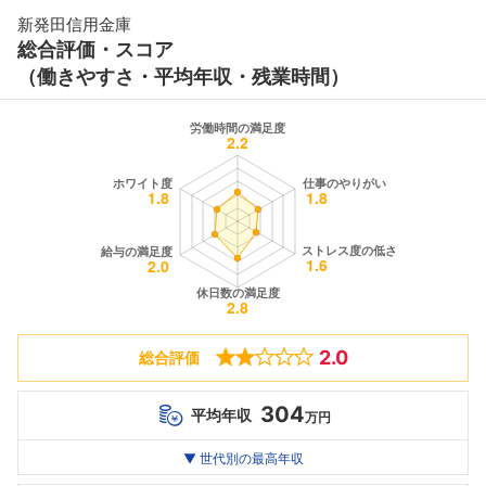
新発田信用金庫
総合評価・スコア
（働きやすさ・平均年収・残業時間）
2.0
総合評価
304
平均年収
万円
世代別
20代
▼ 世代別の最高年収
30代
40代
最高年収
304
--万
--万
万