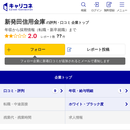
検索
ログイン
無料登録
メニュー
新発田信用金庫
の評判・口コミ 企業トップ
年収から採用情報（転職・新卒就職）まで
2.0
??
レポート数
件
フォロー
レポート投稿
フォロー企業に新着口コミが追加されるとメールで通知します
企業
トップ
口コミ・
評判
9
年収・
給与明細
1
転職・
中途面接
ホワイト・
ブラック度
残業代・
残業時間
求人情報