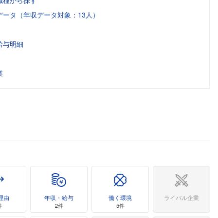
職種から探す
ータ（年収データ対象：13人）
給与明細
業
理由
年収・給与
働く環境
ライバル企業
件
2件
5件