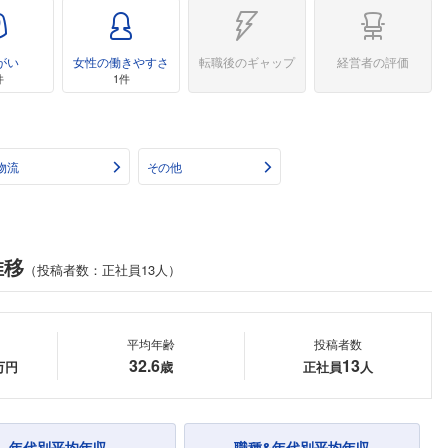
がい
女性の働きやすさ
転職後のギャップ
経営者の評価
件
1件
物流
その他
推移
（投稿者数：正社員13人）
平均年齢
投稿者数
32.6
13
万円
歳
正社員
人
年代別平均年収
職種&年代別平均年収