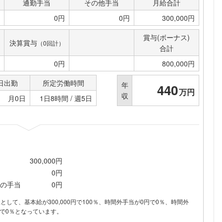
通勤手当
その他手当
月給合計
0円
0円
300,000円
賞与(ボーナス)
決算賞与
（0回計）
合計
0円
800,000円
日出勤
所定労働時間
年
440
万円
収
月0日
1日8時間 / 週5日
300,000円
0円
の手当
0円
内訳として、基本給が300,000円で100％、時間外手当が0円で0％、時間外
で0％となっています。