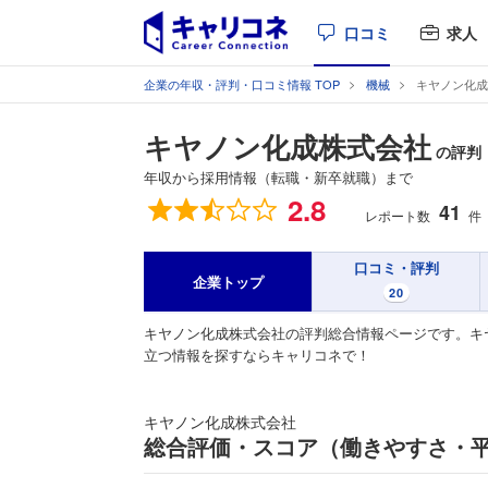
口コミ
求人
企業の年収・評判・口コミ情報 TOP
機械
キヤノン化成
キヤノン化成株式会社
の評判
年収から採用情報（転職・新卒就職）まで
総合評価
2.8
41
レポート数
件
口コミ・評判
企業トップ
20
キヤノン化成株式会社の評判総合情報ページです。キ
立つ情報を探すならキャリコネで！
キヤノン化成株式会社
総合評価・スコア（働きやすさ・