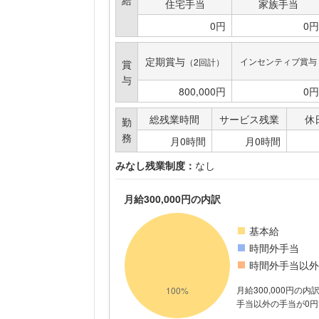
給
住宅手当
家族手当
0円
0円
定期賞与
インセンティブ賞与
（2回計）
賞
与
800,000円
0円
総残業時間
サービス残業
休
勤
務
月0時間
月0時間
みなし残業制度：
なし
月給300,000円の内訳
基本給
時間外手当
時間外手当以外
月給300,000円の
手当以外の手当が0円