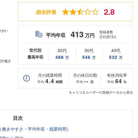
2.8
総合評価
413
投稿者数
平均年収
万円
正社員13人
世代別
20代
30代
40代
最高年収
488
546
532
万
万
万
月の残業時間
月の休日出勤
有休消化率
4.4
--
64
平均
平均
平均
時間
日
%
キャリコネユーザーの投稿データから算出
目次
（働きやすさ・平均年収・残業時間）