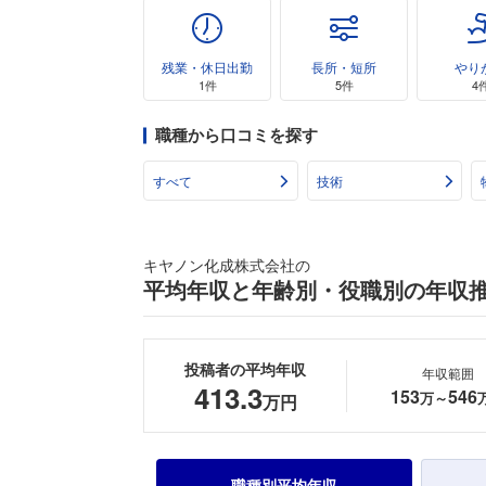
残業・休日出勤
長所・短所
やり
1件
5件
4
職種から口コミを探す
すべて
技術
キヤノン化成株式会社の
平均年収と年齢別・役職別の年収
投稿者の平均年収
年収範囲
413.3
153
546
万～
万円
職種別平均年収