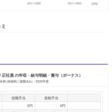
(万円)
こちらの企業もフォローしませんか？
コミ
正社員
の年収・給与明細・賞与（ボーナス）
年未満 (投稿時に退職済み)
2020年度
役職手当
資格手当
0円
0円