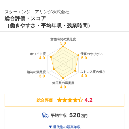
スターエンジニアリング株式会社
総合評価・スコア
（働きやすさ・平均年収・残業時間）
4.2
総合評価
520
平均年収
万円
世代別
20代
▼ 世代別の最高年収
30代
40代