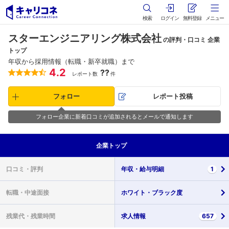
検索
ログイン
無料登録
メニュー
スターエンジニアリング株式会社
の評判・口コミ 企業
トップ
年収から採用情報（転職・新卒就職）まで
4.2
??
レポート数
件
フォロー
レポート投稿
フォロー企業に新着口コミが追加されるとメールで通知します
企業
トップ
口コミ・
評判
年収・
給与明細
1
転職・
中途面接
ホワイト・
ブラック度
残業代・
残業時間
求人情報
657