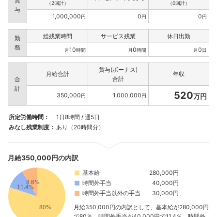
賞
（2回計）
（0回計）
与
1,000,000
0
0
円
円
円
総残業時間
サービス残業
休日出勤
勤
務
10
0
0
月
時間
月
時間
月
日
賞与(ボーナス)
月給合計
年収
合計
合
計
520
350,000
1,000,000
万円
円
円
所定労働時間：
1日8時間 / 週5日
みなし残業制度：
あり（20時間分）
月給350,000円の内訳
基本給
280,000円
時間外手当
40,000円
時間外手当以外の手当
30,000円
月給350,000円の内訳として、基本給が280,000円
で80％、時間外手当が40,000円で11.4％、時間外