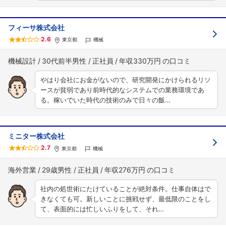
フィーサ株式会社
2.6
東京都
機械
機械設計
30代前半男性
正社員
年収330万円
やはり会社にお金がないので、研究開発にかけられるリソ
ースが貧弱であり前時代的なシステムでの業務環境であ
る。稼いでいた時代の技術のみで日々の飯…
ミニター株式会社
2.7
東京都
機械
海外営業
29歳男性
正社員
年収276万円
社内の処世術にたけていることが絶対条件。仕事自体はで
きなくても可。新しいことに挑戦せず、最低限のことをし
て、表面的には忙しいふりをして、それ…