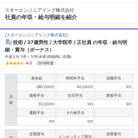
スターエンジニアリング株式会社
社員の年収・給与明細を紹介
[
スターエンジニアリング株式会社
]
技術
37歳男性
大学院卒
正社員
の年収・給与明
細・賞与（ボーナス）
中途入社 3年～10年未満 (投稿時に在職)
4.2
2016年度
基本給
時間外手当
役職手当
280,000
40,000
0
円
円
円
資格手当
住宅手当
家族手当
月
給
30,000
0
0
円
円
円
通勤手当
その他手当
0
0
円
円
定期賞与
決算賞与
インセンティブ賞与