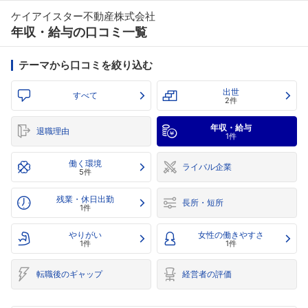
ケイアイスター不動産株式会社
年収・給与の口コミ一覧
テーマから口コミを絞り込む
出世
すべて
2件
年収・給与
退職理由
1件
働く環境
ライバル企業
5件
残業・休日出勤
長所・短所
1件
やりがい
女性の働きやすさ
1件
1件
転職後のギャップ
経営者の評価