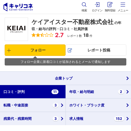
検索
ログイン
無料登録
メニュー
ケイアイスター不動産株式会社
の年
収・給与の評判・口コミ・社員評価
2.7
18
レポート数
件
フォロー
レポート投稿
フォロー企業に新着口コミが追加されるとメールで通知します
企業
トップ
口コミ・
評判
11
年収・
給与明細
2
転職・
中途面接
3
ホワイト・
ブラック度
残業代・
残業時間
3
求人情報
152