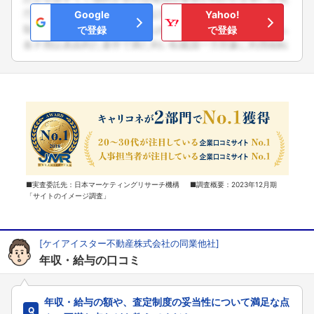
Google
Yahoo!
で登録
で登録
■実査委託先：日本マーケティングリサーチ機構 ■調査概要：2023年12月期
「サイトのイメージ調査」
[ケイアイスター不動産株式会社の同業他社]
年収・給与の口コミ
年収・給与の額や、査定制度の妥当性について満足な点