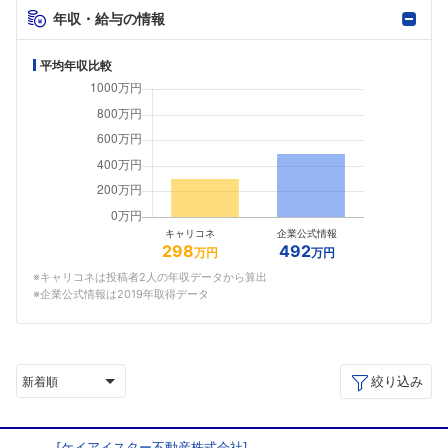
年収・給与の情報
平均年収比較
キャリコネ
企業公式情報
298
492
万円
万円
※キャリコネは投稿者2人の年収データから算出
※企業公式情報は2019年取得データ
絞り込み
新着順
[
ケイアイスター不動産株式会社
]