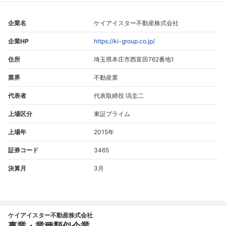
企業名
ケイアイスター不動産株式会社
企業HP
https://ki-group.co.jp/
住所
埼玉県本庄市西富田762番地1
業界
不動産業
代表者
代表取締役 塙圭二
上場区分
東証プライム
上場年
2015年
証券コード
3465
決算月
3月
ケイアイスター不動産株式会社
事業・業種類似企業