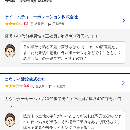
ケイエムティコーポレーション株式会社
3.1
大阪府
不動産業
店長
40代前半男性
正社員
年収400万円
月の報酬は殆ど固定で変動もなく そこそこの額面貰えま
す。ただ業績の悪化に伴いボーナスは殆どでることもなく
給与も低下の一途です。今後も改善さ…
コウテイ建設株式会社
3.0
愛媛県
不動産業
カウンターセールス
20代後半男性
正社員
年収400万円
販売する土地の条件がいいところがあれば即完売なのでそ
れに伴い結果が出る。その場合営業力はあまり関係なく、
購入予定者が来るタイミングで決まるこ…