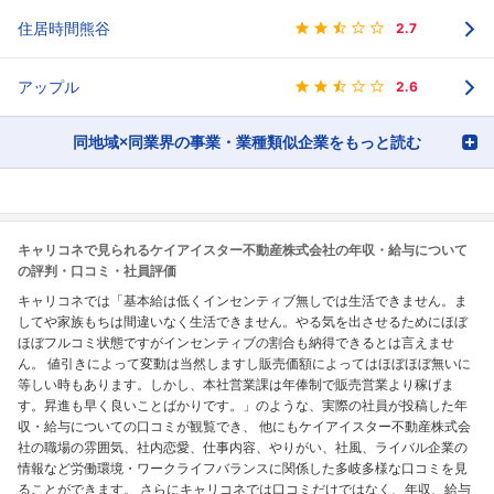
住居時間熊谷
2.7
アップル
2.6
同地域×同業界の事業・業種類似企業をもっと読む
キャリコネで見られるケイアイスター不動産株式会社の年収・給与について
の評判・口コミ・社員評価
キャリコネでは「基本給は低くインセンティブ無しでは生活できません。ま
してや家族もちは間違いなく生活できません。やる気を出させるためにほぼ
ほぼフルコミ状態ですがインセンティブの割合も納得できるとは言えませ
ん。 値引きによって変動は当然しますし販売価額によってはほぼほぼ無いに
等しい時もあります。しかし、本社営業課は年俸制で販売営業より稼げま
す。昇進も早く良いことばかりです。」のような、実際の社員が投稿した年
収・給与についての口コミが観覧でき、 他にもケイアイスター不動産株式会
社の職場の雰囲気、社内恋愛、仕事内容、やりがい、社風、ライバル企業の
情報など労働環境・ワークライフバランスに関係した多岐多様な口コミを見
ることができます。 さらにキャリコネでは口コミだけではなく、年収、給与