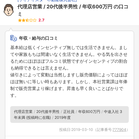
代理店営業
20代後半男性
年収600万円
の口コ
ミ
2.7
年収・給与の口コミ
基本給は低くインセンティブ無しでは生活できません。まし
てや家族もちは間違いなく生活できません。やる気を出させ
るためにほぼほぼフルコミ状態ですがインセンティブの割合
も納得できるとは言えません。
値引きによって変動は当然しますし販売価額によってはほぼ
ほぼ無いに等しい時もあります。しかし、本社営業課は年俸
制で販売営業より稼げます。昇進も早く良いことばかりで
す。
代理店営業
20代後半男性
正社員
年収600万円
中途入社 3
年未満 (投稿時に在職)
2019年度
投稿日:
2019-03-10
（記事番号:
777904
）