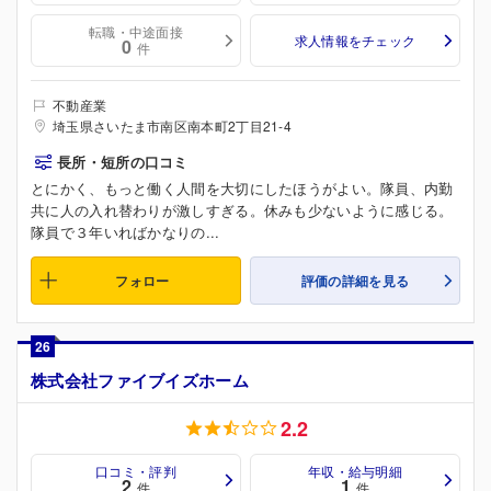
転職・中途面接
求人情報をチェック
0
件
不動産業
埼玉県さいたま市南区南本町2丁目21-4
長所・短所の口コミ
とにかく、もっと働く人間を大切にしたほうがよい。隊員、内勤
共に人の入れ替わりが激しすぎる。休みも少ないように感じる。
隊員で３年いればかなりの...
フォロー
評価の詳細を見る
26
株式会社ファイブイズホーム
2.2
口コミ・評判
年収・給与明細
2
1
件
件