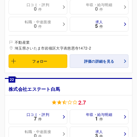
口コミ・評判
年収・給与明細
0
0
件
件
転職・中途面接
求人
0
5
件
件
不動産業
埼玉県さいたま市岩槻区大字表慈恩寺1472-2
フォロー
評価の詳細を見る
22
株式会社エステート白馬
2.7
口コミ・評判
年収・給与明細
7
1
件
件
転職・中途面接
求人
0
3
件
件