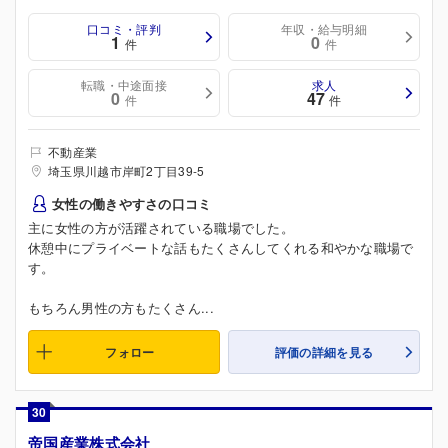
口コミ・評判
年収・給与明細
1
0
件
件
転職・中途面接
求人
0
47
件
件
不動産業
埼玉県川越市岸町2丁目39-5
女性の働きやすさの口コミ
主に女性の方が活躍されている職場でした。
休憩中にプライベートな話もたくさんしてくれる和やかな職場で
す。
もちろん男性の方もたくさん...
フォロー
評価の詳細を見る
30
帝国産業株式会社