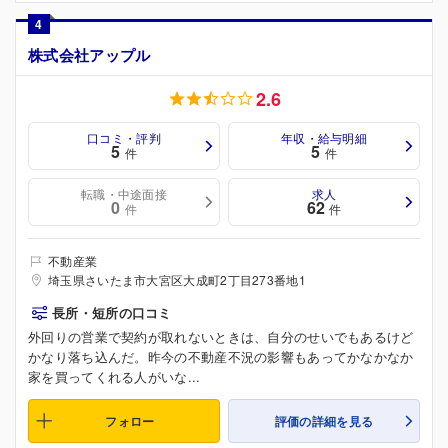
4
株式会社アップル
2.6
口コミ・評判
年収・給与明細
5
5
件
件
転職・中途面接
求人
0
62
件
件
不動産業
埼玉県さいたま市大宮区大成町2丁目273番地1
長所・短所の口コミ
外回りの営業で契約が取れないときは、自分のせいでもあるけど
かなり落ち込んだ。昨今の不動産不況の影響もあってかなかなか
家を買ってくれる人がいな...
フォロー
評価の詳細を見る