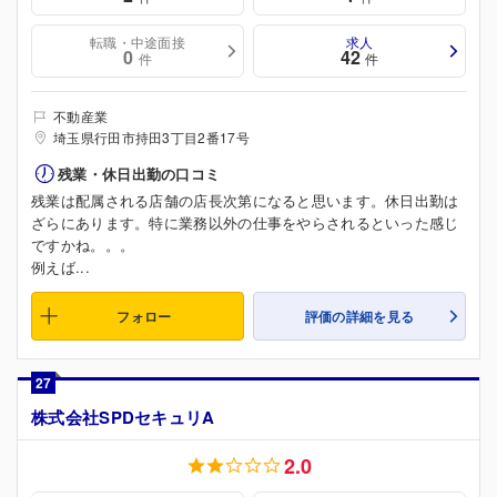
転職・中途面接
求人
0
42
件
件
不動産業
埼玉県行田市持田3丁目2番17号
残業・休日出勤の口コミ
残業は配属される店舗の店長次第になると思います。休日出勤は
ざらにあります。特に業務以外の仕事をやらされるといった感じ
ですかね。。。
例えば...
フォロー
評価の詳細を見る
27
株式会社SPDセキュリA
2.0