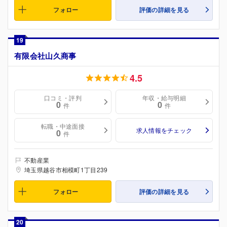
フォロー
評価の詳細を見る
19
有限会社山久商事
4.5
口コミ・評判
年収・給与明細
0
0
件
件
転職・中途面接
求人情報をチェック
0
件
不動産業
埼玉県越谷市相模町1丁目239
フォロー
評価の詳細を見る
20