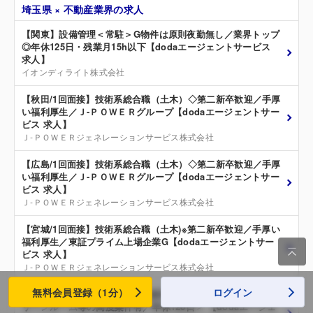
埼玉県 × 不動産業界の求人
【関東】設備管理＜常駐＞G物件は原則夜勤無し／業界トップ
◎年休125日・残業月15h以下【dodaエージェントサービス
求人】
イオンディライト株式会社
【秋田/1回面接】技術系総合職（土木）◇第二新卒歓迎／手厚
い福利厚生／Ｊ‐ＰＯＷＥＲグループ【dodaエージェントサー
ビス 求人】
Ｊ‐ＰＯＷＥＲジェネレーションサービス株式会社
【広島/1回面接】技術系総合職（土木）◇第二新卒歓迎／手厚
い福利厚生／Ｊ‐ＰＯＷＥＲグループ【dodaエージェントサー
ビス 求人】
Ｊ‐ＰＯＷＥＲジェネレーションサービス株式会社
【宮城/1回面接】技術系総合職（土木)※第二新卒歓迎／手厚い
福利厚生／東証プライム上場企業G【dodaエージェントサー

ビス 求人】
Ｊ‐ＰＯＷＥＲジェネレーションサービス株式会社
無料会員登録（1分）
ログイン
【埼玉／資格不問】空調・衛生設備施工管理＜元請９割／ク
リーンルーム等の高度案件有／年休126日＞ 【dodaエージェ