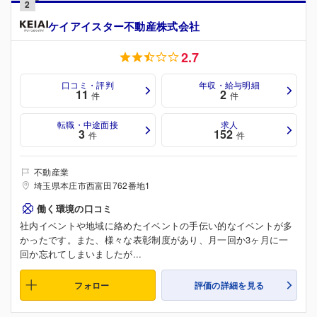
2
ケイアイスター不動産株式会社
2.7
口コミ・評判
年収・給与明細
11
2
件
件
転職・中途面接
求人
3
152
件
件
不動産業
埼玉県本庄市西富田762番地1
働く環境の口コミ
社内イベントや地域に絡めたイベントの手伝い的なイベントが多
かったです。また、様々な表彰制度があり、月一回か3ヶ月に一
回か忘れてしまいましたが...
フォロー
評価の詳細を見る