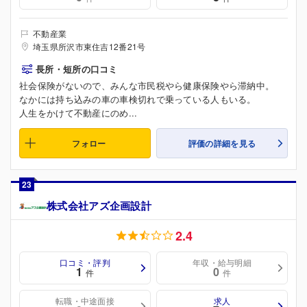
不動産業
埼玉県所沢市東住吉12番21号
長所・短所の口コミ
社会保険がないので、みんな市民税やら健康保険やら滞納中。
なかには持ち込みの車の車検切れで乗っている人もいる。
人生をかけて不動産にのめ...
フォロー
評価の詳細を見る
23
株式会社アズ企画設計
2.4
口コミ・評判
年収・給与明細
1
0
件
件
転職・中途面接
求人