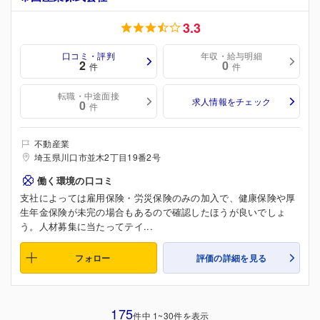
3.3
口コミ・評判
年収・給与明細
2
0
件
件
転職・中途面接
求人情報をチェック
0
件
不動産業
埼玉県川口市並木2丁目19番2号
働く環境の口コミ
支社によっては雇用保険・労災保険のみの加入で、健康保険や厚
生年金保険が未完の場合もあるので確認したほうが良いでしょ
う。人材募集に当たってテイ...
フォロー
評価の詳細を見る
175
件中 1~30件を表示