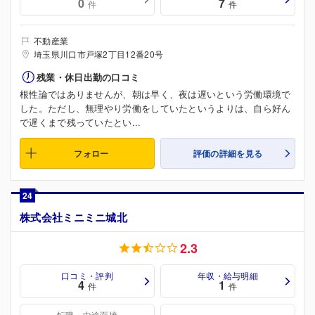
0
7
件
件
不動産業
埼玉県川口市戸塚2丁目12番20号
残業・休日出勤の口コミ
根性論ではありませんが、朝は早く、夜は遅いという労働環境で
した。ただし、無理やり労働をしていたというよりは、自ら好ん
で遅くまで残っていたとい...
フォロー
評価の詳細を見る
24
株式会社ミニミニ城北
2.3
口コミ・評判
年収・給与明細
4
1
件
件
転職・中途面接