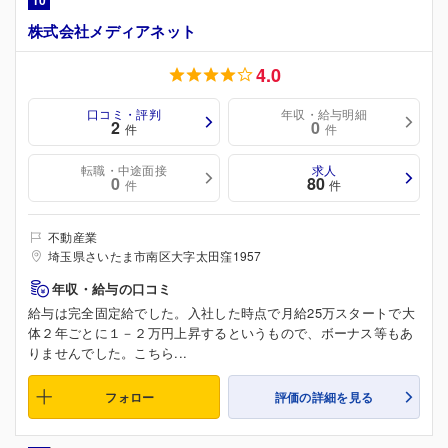
10
株式会社メディアネット
4.0
口コミ・評判
年収・給与明細
2
0
件
件
転職・中途面接
求人
0
80
件
件
不動産業
埼玉県さいたま市南区大字太田窪1957
年収・給与の口コミ
給与は完全固定給でした。入社した時点で月給25万スタートで大
体２年ごとに１－２万円上昇するというもので、ボーナス等もあ
りませんでした。こちら...
フォロー
評価の詳細を見る