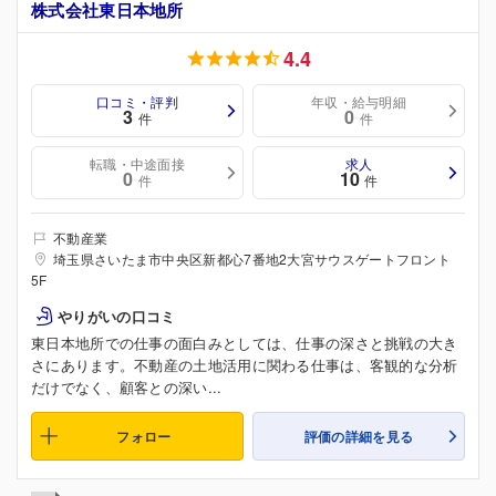
株式会社東日本地所
4.4
口コミ・評判
年収・給与明細
3
0
件
件
転職・中途面接
求人
0
10
件
件
不動産業
埼玉県さいたま市中央区新都心7番地2大宮サウスゲートフロント
5F
やりがいの口コミ
東日本地所での仕事の面白みとしては、仕事の深さと挑戦の大き
さにあります。不動産の土地活用に関わる仕事は、客観的な分析
だけでなく、顧客との深い...
フォロー
評価の詳細を見る