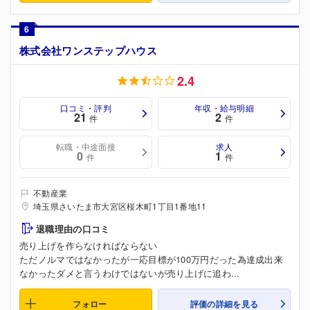
6
株式会社ワンステップハウス
2.4
口コミ・評判
年収・給与明細
21
2
件
件
転職・中途面接
求人
0
1
件
件
不動産業
埼玉県さいたま市大宮区桜木町1丁目1番地11
退職理由の口コミ
売り上げを作らなければならない
ただノルマではなかったが一応目標が100万円だった為達成出来
なかったダメと言うわけではないが売り上げに追わ...
フォロー
評価の詳細を見る