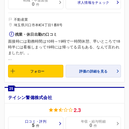
求人情報をチェック
0
件
不動産業
埼玉県川口市本町4丁目1番8号
残業・休日出勤の口コミ
面接時には勤務時間は10時～19時で一時間休憩、早いところで18
時半には看板しまって19時には帰ってる店もある、なんて言われ
ましたが。。
...
フォロー
評価の詳細を見る
25
テイシン警備株式会社
2.3
口コミ・評判
年収・給与明細
5
0
件
件