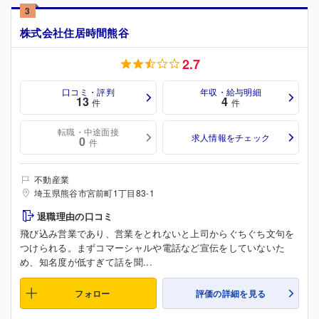
3
株式会社住居時間熊谷
2.7
口コミ・評判
年収・給与明細
13
4
件
件
転職・中途面接
求人情報をチェック
0
件
不動産業
埼玉県熊谷市宮前町1丁目83-1
退職理由の口コミ
飛び込み営業であり、営業をとれないと上司からぐちぐち文句を
つけられる。まずコマーシャルや電話など宣伝をしていないた
め、知名度が低すぎて話を聞...
フォロー
評価の詳細を見る