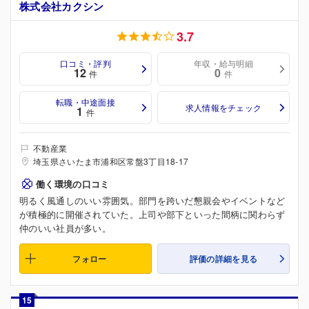
株式会社カクシン
3.7
口コミ・評判
年収・給与明細
12
0
件
件
転職・中途面接
求人情報をチェック
1
件
不動産業
埼玉県さいたま市浦和区常盤3丁目18-17
働く環境の口コミ
明るく風通しのいい雰囲気。部門を跨いだ懇親会やイベントなど
が積極的に開催されていた。上司や部下といった間柄に関わらず
仲のいい社員が多い。
フォロー
評価の詳細を見る
15