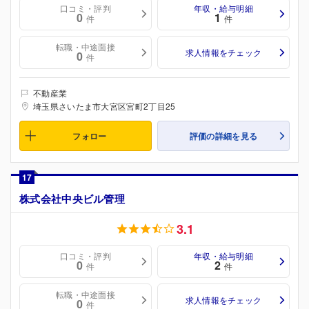
口コミ・評判
年収・給与明細
0
1
件
件
転職・中途面接
求人情報をチェック
0
件
不動産業
埼玉県さいたま市大宮区宮町2丁目25
フォロー
評価の詳細を見る
17
株式会社中央ビル管理
3.1
口コミ・評判
年収・給与明細
0
2
件
件
転職・中途面接
求人情報をチェック
0
件