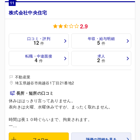
11
株式会社中央住宅
2.9
口コミ・評判
年収・給与明細
12
5
件
件
転職・中途面接
求人
4
2
件
件
不動産業
埼玉県越谷市南越谷1丁目21番地2
長所・短所の口コミ
休みははっきり言ってありません。
表向きは火曜、水曜休みですが、まったく取れません。
時間は夜１０時ぐらいまで、拘束されます。
一...
フォロー
評価の詳細を見る