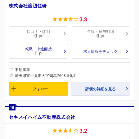
株式会社渡辺住研
3.3
口コミ・評判
年収・給与明細
0
0
件
件
転職・中途面接
求人情報をチェック
1
件
不動産業
埼玉県富士見市大字鶴馬2608番地7
フォロー
評価の詳細を見る
16
セキスイハイム不動産株式会社
3.2