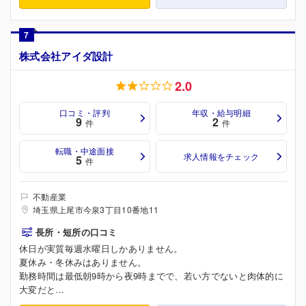
7
株式会社アイダ設計
2.0
口コミ・評判
年収・給与明細
9
2
件
件
転職・中途面接
求人情報をチェック
5
件
不動産業
埼玉県上尾市今泉3丁目10番地11
長所・短所の口コミ
休日が実質毎週水曜日しかありません。
夏休み・冬休みはありません。
勤務時間は最低朝9時から夜9時までで、若い方でないと肉体的に
大変だと...