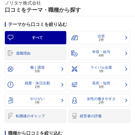
ノリタケ株式会社
口コミをテーマ・職種から探す
テーマから口コミを絞り込む
出世
すべて
2件
年収・給与
退職理由
4件
働く環境
ライバル企業
5件
1件
残業・休日出勤
長所・短所
2件
3件
やりがい
女性の働きやすさ
1件
2件
転職後のギャップ
経営者の評価
職種から口コミを絞り込む