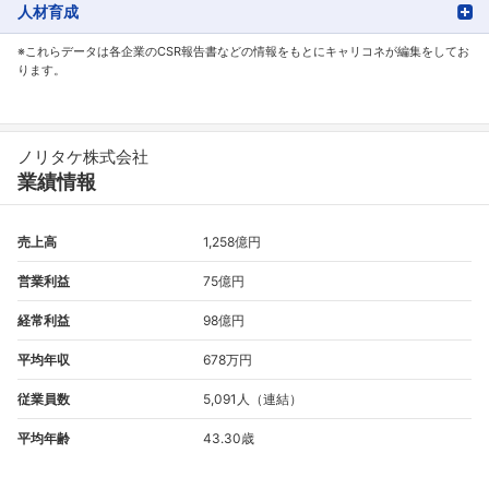
人材育成
※これらデータは各企業のCSR報告書などの情報をもとにキャリコネが編集をしてお
ります。
ノリタケ株式会社
業績情報
売上高
1,258億円
営業利益
75億円
フォローしました
経常利益
98億円
こちらの企業もフォローしませんか？
平均年収
678万円
従業員数
5,091人（連結）
平均年齢
43.30歳