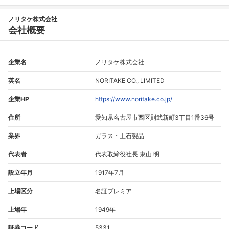
ノリタケ株式会社
会社概要
企業名
ノリタケ株式会社
英名
NORITAKE CO., LIMITED
企業HP
https://www.noritake.co.jp/
住所
愛知県名古屋市西区則武新町3丁目1番36号
業界
ガラス・土石製品
代表者
代表取締役社長 東山 明
設立年月
1917年7月
上場区分
名証プレミア
上場年
1949年
証券コード
5331