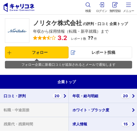
検索
ログイン
無料登録
メニュー
ノリタケ株式会社
の評判・口コミ 企業トップ
年収から採用情報（転職・新卒就職）まで
3.2
??
レポート数
件
フォロー
レポート投稿
フォロー企業に新着口コミが追加されるとメールで通知します
企業
トップ
口コミ・
評判
20
年収・
給与明細
20
転職・
中途面接
ホワイト・
ブラック度
残業代・
残業時間
求人情報
15