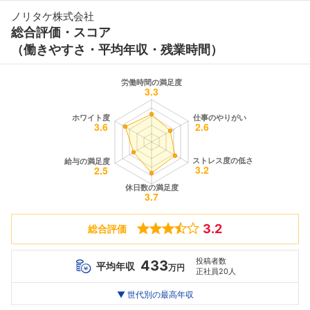
ノリタケ株式会社
総合評価・スコア
（働きやすさ・平均年収・残業時間）
3.2
総合評価
投稿者数
433
平均年収
万円
正社員20人
世代別
20代
▼ 世代別の最高年収
30代
40代
最高年収
588
640
--万
万
万