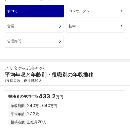
すべて
コンサルタント
営業
技術
管理部門
ノリタケ株式会社の
平均年収と年齢別・役職別の年収推移
（投稿者数：正社員20人）
433.2
投稿者の平均年収
万円
240
640
年収範囲
万～
万円
27.2
平均年齢
歳
20
投稿者数
正社員
人