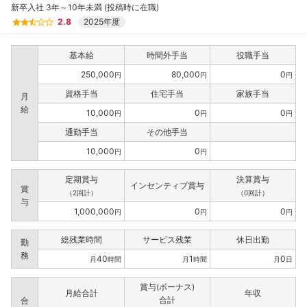
新卒入社 3年～10年未満 (投稿時に在職)
2.8
2025年度
基本給
時間外手当
役職手当
250,000
80,000
0
円
円
円
資格手当
住宅手当
家族手当
月
給
10,000
0
0
円
円
円
通勤手当
その他手当
10,000
0
円
円
定期賞与
決算賞与
インセンティブ賞与
賞
（2回計）
（0回計）
与
1,000,000
0
0
円
円
円
総残業時間
サービス残業
休日出勤
勤
務
40
1
0
月
時間
月
時間
月
日
賞与(ボーナス)
月給合計
年収
合計
合