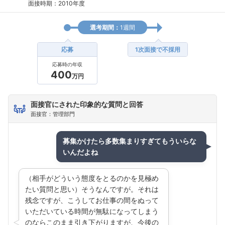
面接時期：2010年度
選考期間：
1週間
応募
1次面接で不採用
応募時の年収
400
万円
面接官にされた印象的な質問と回答
面接官：管理部門
募集かけたら多数集まりすぎてもういらな
いんだよね
（相手がどういう態度をとるのかを見極め
たい質問と思い）そうなんですが。それは
残念ですが、こうしてお仕事の間をぬって
いただいている時間が無駄になってしまう
のならこのまま引き下がりますが、今後の