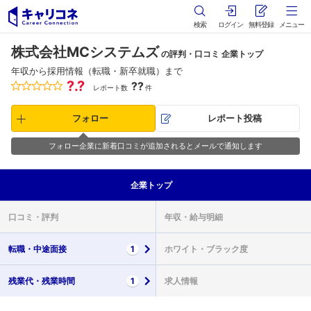
検索
ログイン
無料登録
メニュー
株式会社MCシステムズ
の評判・口コミ 企業トップ
年収から採用情報（転職・新卒就職）まで
?.?
??
レポート数
件
フォロー
レポート投稿
フォロー企業に新着口コミが追加されるとメールで通知します
企業
トップ
口コミ・
評判
年収・
給与明細
転職・
中途面接
1
ホワイト・
ブラック度
残業代・
残業時間
1
求人情報