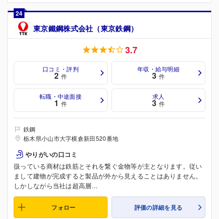
24
東京鐵鋼株式会社（東京鉄鋼）
3.7
口コミ・評判
年収・給与明細
2
3
件
件
転職・中途面接
求人
1
3
件
件
鉄鋼
栃木県小山市大字横倉新田520番地
やりがいの口コミ
扱っている商材は鉄筋とそれを繋ぐ金物等が主となります。従い
まして建物が完成すると製品が外から見えることはありません。
しかしながら当社は超高層...
フォロー
評価の詳細を見る