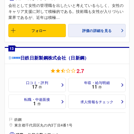
会社として女性の管理職を出したいと考えているらしく、女性の
キャリア支援に対して積極的である。技術職も女性が入りづらい
業界であるが、近年は積極...
フォロー
評価の詳細を見る
13
日鉄日新製鋼株式会社（日新鋼）
2.7
口コミ・評判
年収・給与明細
17
11
件
件
転職・中途面接
求人情報をチェック
1
件
鉄鋼
東京都千代田区丸の内3丁目4番1号