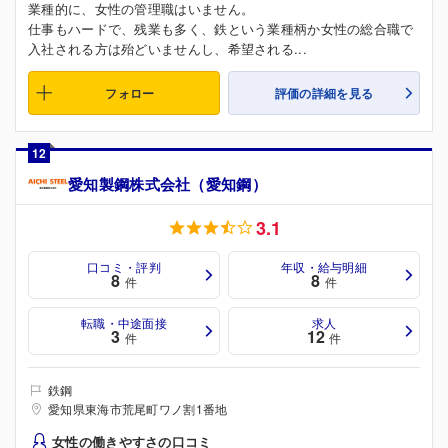
業種的に、女性の管理職はいません。
仕事もハードで、残業も多く、鉄という業種柄か女性の総合職で
入社される方は殆どいませんし、希望される...
フォロー
評価の詳細を見る
12
愛知製鋼株式会社（愛知鋼）
3.1
口コミ・評判
年収・給与明細
8
8
件
件
転職・中途面接
求人
3
12
件
件
鉄鋼
愛知県東海市荒尾町ワノ割1番地
女性の働きやすさの口コミ