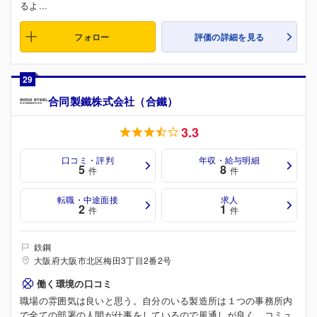
るよ...
フォロー
評価の詳細を見る
29
合同製鐵株式会社（合鐵）
3.3
口コミ・評判
年収・給与明細
5
8
件
件
転職・中途面接
求人
2
1
件
件
鉄鋼
大阪府大阪市北区梅田3丁目2番2号
働く環境の口コミ
職場の雰囲気は良いと思う。自分のいる製造所は１つの事務所内
で全ての部署の人間が仕事をしているので風通しが良く、コミュ