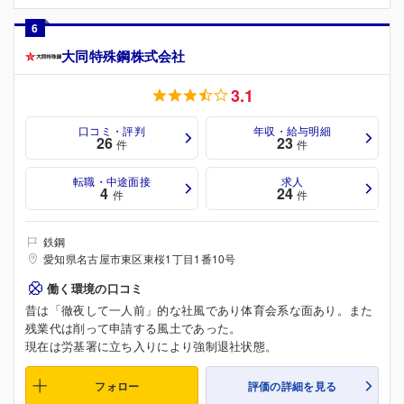
6
大同特殊鋼株式会社
3.1
口コミ・評判
年収・給与明細
26
23
件
件
転職・中途面接
求人
4
24
件
件
鉄鋼
愛知県名古屋市東区東桜1丁目1番10号
働く環境の口コミ
昔は「徹夜して一人前」的な社風であり体育会系な面あり。また
残業代は削って申請する風土であった。
現在は労基署に立ち入りにより強制退社状態。
フォロー
評価の詳細を見る