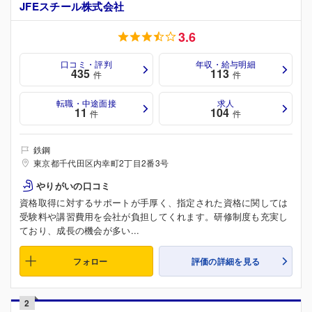
JFEスチール株式会社
3.6
口コミ・評判
年収・給与明細
435
113
件
件
転職・中途面接
求人
11
104
件
件
鉄鋼
東京都千代田区内幸町2丁目2番3号
やりがいの口コミ
資格取得に対するサポートが手厚く、指定された資格に関しては
受験料や講習費用を会社が負担してくれます。研修制度も充実し
ており、成長の機会が多い...
フォロー
評価の詳細を見る
2