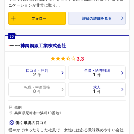
ニケーションが非常に取り...
フォロー
評価の詳細を見る
30
神鋼鋼線工業株式会社
3.3
口コミ・評判
年収・給与明細
2
1
件
件
転職・中途面接
求人
0
1
件
件
鉄鋼
兵庫県尼崎市中浜町10番地1
働く環境の口コミ
穏やかでゆったりした社風で、女性にはある意味務めやすい会社