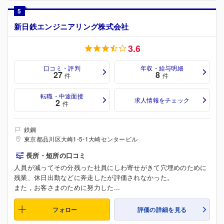
5
新日鉄エンジニアリング株式会社
3.6
口コミ・評判
年収・給与明細
27
8
件
件
転職・中途面接
求人情報をチェック
2
件
鉄鋼
東京都品川区大崎1-5-1大崎センタービル
長所・短所の口コミ
人員が減ってその分残った社員にしわ寄せがきて穴埋めのために
残業、休日出勤などに奔走したが評価されなかった。
また，お客さまのために努力した...
フォロー
評価の詳細を見る