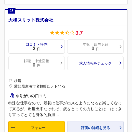
25
大和スリット株式会社
3.7
口コミ・評判
年収・給与明細
2
0
件
件
転職・中途面接
求人情報をチェック
0
件
鉄鋼
愛知県東海市名和町四ノ下11-2
やりがいの口コミ
特殊な仕事なので、最初は仕事が出来るようになると楽しくなっ
て来るが、出世出来なければ、歳をとっての力しごとは、はっき
り言ってとても身体的負担...
フォロー
評価の詳細を見る