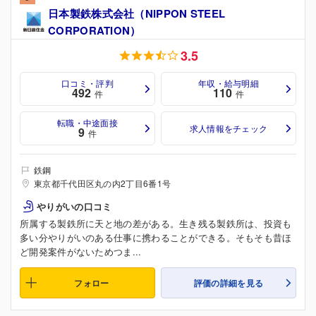
日本製鉄株式会社（NIPPON STEEL
CORPORATION）
3.5
口コミ・評判
年収・給与明細
492
110
件
件
転職・中途面接
求人情報をチェック
9
件
鉄鋼
東京都千代田区丸の内2丁目6番1号
やりがいの口コミ
所属する製鉄所に天と地の差がある。生き残る製鉄所は、投資も
多い分やりがいのある仕事に携わることができる。そもそも昔ほ
ど開発案件がないためつま...
フォロー
評価の詳細を見る