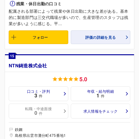
残業・休日出勤の口コミ
配属される部署によって残業や休日出勤に大きな差がある。基本
的に製造部門は三交代職場が多いので、生産管理のスタッフは残
業が多いように感じる。平...
フォロー
評価の詳細を見る
15
NTN鋳造株式会社
5.0
口コミ・評判
年収・給与明細
3
1
件
件
転職・中途面接
求人情報をチェック
0
件
鉄鋼
島根県出雲市灘分町475番地1