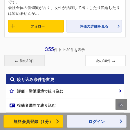
です。
会社全体の価値観が古く、女性が活躍して出世したり昇給したり
は望めませんが...
フォロー
評価の詳細を見る
355
件中 1~30件を表示
← 前の30件
次の30件 →
絞り込み条件を変更
評価・労働環境で絞り込む

投稿者属性で絞り込む
地域で絞り込む
無料会員登録（1分）
ログイン