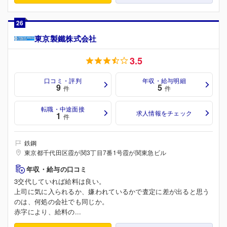
26
東京製鐵株式会社
3.5
口コミ・評判
年収・給与明細
9
5
件
件
転職・中途面接
求人情報をチェック
1
件
鉄鋼
東京都千代田区霞が関3丁目7番1号霞が関東急ビル
年収・給与の口コミ
3交代していれば給料は良い。
上司に気に入られるか、嫌われているかで査定に差が出ると思う
のは、何処の会社でも同じか。
赤字により、給料の...