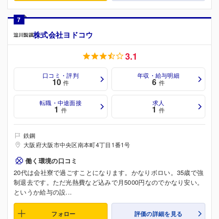
7
株式会社ヨドコウ
3.1
口コミ・評判
年収・給与明細
10
6
件
件
転職・中途面接
求人
1
1
件
件
鉄鋼
大阪府大阪市中央区南本町4丁目1番1号
働く環境の口コミ
20代は会社寮で過ごすことになります。かなりボロい。35歳で強
制退去です。ただ光熱費など込みで月5000円なのでかなり安い。
というか給与の設...
フォロー
評価の詳細を見る