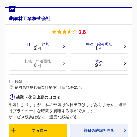
22
豊鋼材工業株式会社
3.8
口コミ・評判
年収・給与明細
2
1
件
件
転職・中途面接
求人
0
9
件
件
鉄鋼
福岡県糟屋郡篠栗町尾仲1丁目15番25号
残業・休日出勤の口コミ
部署によりますが、私の部署は休日出勤はまずありません。週末
はプライベートな時間を満喫する事ができます。
サービス残業はなく、適度な残業があ...
フォロー
評価の詳細を見る