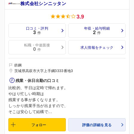
株式会社シンニッタン
3.9
口コミ・評判
年収・給与明細
3
2
件
件
転職・中途面接
求人情報をチェック
0
件
鉄鋼
茨城県高萩市大字上手綱3333番地3
残業・休日出勤の口コミ
比較的、平日は定時で帰れます。
やはり忙しい時期は
残業する事が多くなります。
しっかり残業手当が出ますので、
そこは安心して結構で...
フォロー
評価の詳細を見る