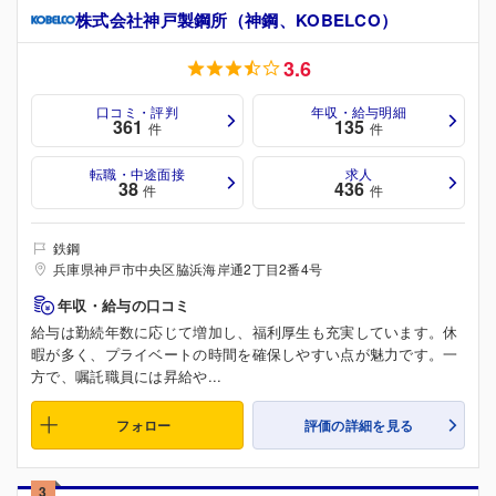
株式会社神戸製鋼所（神鋼、KOBELCO）
3.6
口コミ・評判
年収・給与明細
361
135
件
件
転職・中途面接
求人
38
436
件
件
鉄鋼
兵庫県神戸市中央区脇浜海岸通2丁目2番4号
年収・給与の口コミ
給与は勤続年数に応じて増加し、福利厚生も充実しています。休
暇が多く、プライベートの時間を確保しやすい点が魅力です。一
方で、嘱託職員には昇給や...
フォロー
評価の詳細を見る
3