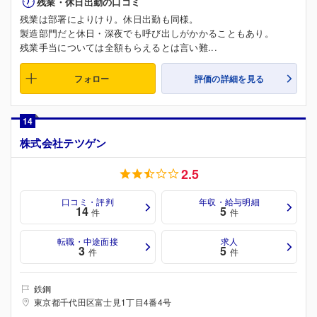
残業・休日出勤の口コミ
残業は部署によりけり。休日出勤も同様。
製造部門だと休日・深夜でも呼び出しがかかることもあり。
残業手当については全額もらえるとは言い難...
フォロー
評価の詳細を見る
14
株式会社テツゲン
2.5
口コミ・評判
年収・給与明細
14
5
件
件
転職・中途面接
求人
3
5
件
件
鉄鋼
東京都千代田区富士見1丁目4番4号