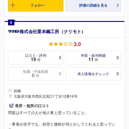
フォロー
評価の詳細を見る
9
株式会社栗本鐵工所（クリモト）
3.0
口コミ・評判
年収・給与明細
19
11
件
件
転職・中途面接
求人情報をチェック
0
件
鉄鋼
大阪府大阪市西区北堀江1丁目12番19号
長所・短所の口コミ
問題はすべての人が他人事と思っていること。
・事業が赤字でも、鉄管と建材が何とかしてくれると思ってい