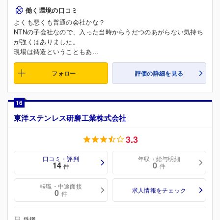
働く環境の口コミ
よくも悪くも普通の会社かな？
NTNの子会社なので、入った当時からうだつのあがらない気持ち
が強くはありました。
現場は鋳造ということもあ...
フォロー
評価の詳細を見る
16
東洋ステンレス研磨工業株式会社
3.3
口コミ・評判
年収・給与明細
14
0
件
件
転職・中途面接
求人情報をチェック
0
件
鉄鋼