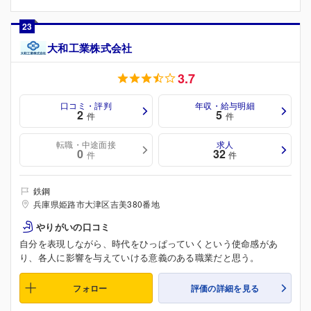
23
大和工業株式会社
3.7
口コミ・評判
年収・給与明細
2
5
件
件
転職・中途面接
求人
0
32
件
件
鉄鋼
兵庫県姫路市大津区吉美380番地
やりがいの口コミ
自分を表現しながら、時代をひっぱっていくという使命感があ
り、各人に影響を与えていける意義のある職業だと思う。
フォロー
評価の詳細を見る