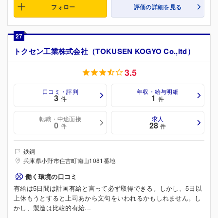
フォロー
評価の詳細を見る
27
トクセン工業株式会社（TOKUSEN KOGYO Co.,ltd）
3.5
口コミ・評判
年収・給与明細
3
1
件
件
転職・中途面接
求人
0
28
件
件
鉄鋼
兵庫県小野市住吉町南山1081番地
働く環境の口コミ
有給は5日間は計画有給と言って必ず取得できる。しかし、5日以
上休もうとすると上司あから文句をいわれるかもしれません。し
かし、製造は比較的有給...