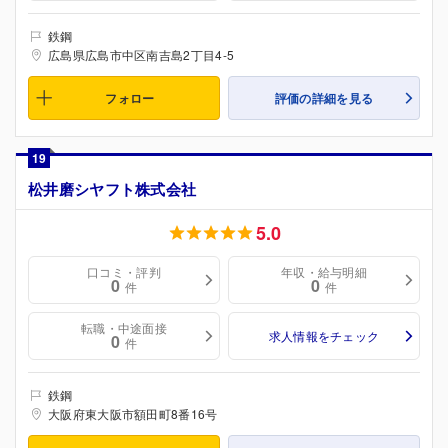
鉄鋼
広島県広島市中区南吉島2丁目4-5
フォロー
評価の詳細を見る
19
松井磨シヤフト株式会社
5.0
口コミ・評判
年収・給与明細
0
0
件
件
転職・中途面接
求人情報をチェック
0
件
鉄鋼
大阪府東大阪市額田町8番16号