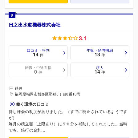
8
日之出水道機器株式会社
3.1
口コミ・評判
年収・給与明細
14
13
件
件
転職・中途面接
求人
0
14
件
件
鉄鋼
福岡県福岡市博多区堅粕5丁目8番18号
働く環境の口コミ
持ち株会の制度がありました。（すでに廃止されているようです
が）
毎月の積立額（上限あり）に５％分を補助してくれました。当時
でも、銀行の金利...