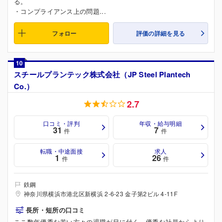
る。
・コンプライアンス上の問題...
フォロー
評価の詳細を見る
10
スチールプランテック株式会社（JP Steel Plantech
Co.）
2.7
口コミ・評判
年収・給与明細
31
7
件
件
転職・中途面接
求人
1
26
件
件
鉄鋼
神奈川県横浜市港北区新横浜 2-6-23 金子第2ビル 4-11F
長所・短所の口コミ
ここ数年優秀な若い方々の退職が目に付く。優秀な社員からより