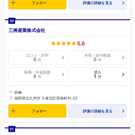
フォロー
評価の詳細を見る
20
三洲産業株式会社
5.0
口コミ・評判
年収・給与明細
0
0
件
件
転職・中途面接
求人
0
1
件
件
鉄鋼
福岡県北九州市 小倉北区西港町61-22
フォロー
評価の詳細を見る
21