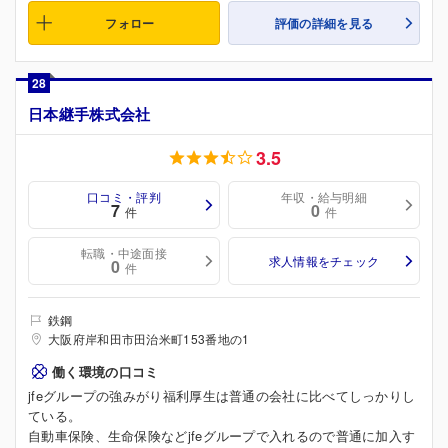
フォロー
評価の詳細を見る
28
日本継手株式会社
3.5
口コミ・評判
年収・給与明細
7
0
件
件
転職・中途面接
求人情報をチェック
0
件
鉄鋼
大阪府岸和田市田治米町153番地の1
働く環境の口コミ
jfeグループの強みがり福利厚生は普通の会社に比べてしっかりし
ている。
自動車保険、生命保険などjfeグループで入れるので普通に加入す