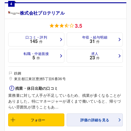
4
株式会社プロテリアル
3.5
口コミ・評判
年収・給与明細
145
31
件
件
転職・中途面接
求人
5
23
件
件
鉄鋼
東京都江東区豊洲5丁目6番36号
残業・休日出勤の口コミ
業務量に対して人手が不足しているため、残業が多くなることが
ありました。特にマネージャーが遅くまで働いていると、帰りづ
らい雰囲気が漂うこともあ...
フォロー
評価の詳細を見る