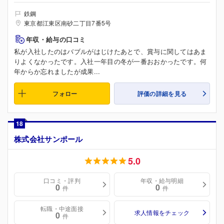
鉄鋼
東京都江東区南砂二丁目7番5号
年収・給与の口コミ
私が入社したのはバブルがはじけたあとで、賞与に関してはあま
りよくなかったです。入社一年目の冬が一番おおかったです。何
年からか忘れましたが成果...
フォロー
評価の詳細を見る
18
株式会社サンポール
5.0
口コミ・評判
年収・給与明細
0
0
件
件
転職・中途面接
求人情報をチェック
0
件