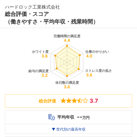
ハードロック工業株式会社
総合評価・スコア
（働きやすさ・平均年収・残業時間）
3.7
総合評価
--
平均年収
万円
世代別
20代
▼ 世代別の最高年収
30代
40代
最高年収
--万
--万
--万