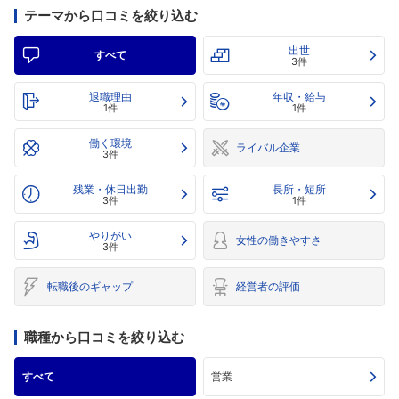
テーマから口コミを絞り込む
出世
すべて
3件
退職理由
年収・給与
1件
1件
働く環境
ライバル企業
3件
残業・休日出勤
長所・短所
3件
1件
やりがい
女性の働きやすさ
3件
転職後のギャップ
経営者の評価
職種から口コミを絞り込む
すべて
営業