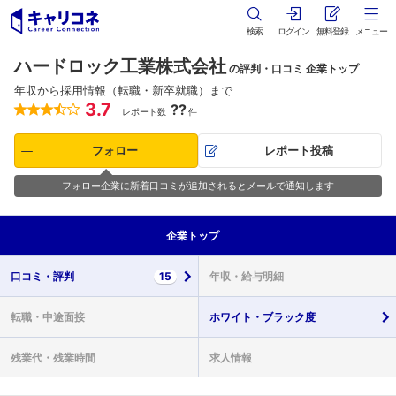
検索
ログイン
無料登録
メニュー
ハードロック工業株式会社
の評判・口コミ 企業トップ
年収から採用情報（転職・新卒就職）まで
3.7
??
レポート数
件
フォロー
レポート投稿
フォロー企業に新着口コミが追加されるとメールで通知します
企業
トップ
口コミ・
評判
15
年収・
給与明細
転職・
中途面接
ホワイト・
ブラック度
残業代・
残業時間
求人情報