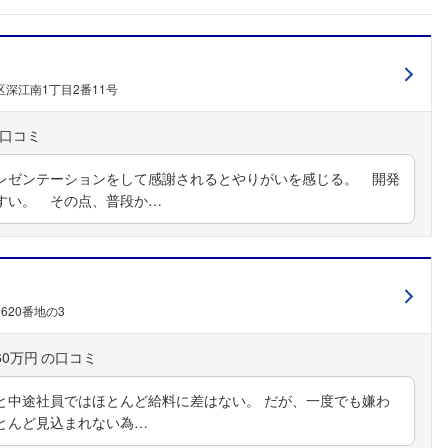
深江南1丁目2番11号
レゼンテーションをして感謝されるとやりがいを感じる。 開発
すい。 その点、普段か…
620番地の3
60万円
と中途社員ではほとんど給料に差はない。 だが、一度でも嫌わ
とんど見込まれない為…