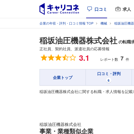
口コミ
求人
企業の年収・評判・口コミ情報 TOP
機械
稲坂油圧機器
稲坂油圧機器株式会社
の転職
正社員、契約社員、派遣社員の応募情報
総合評価
3.1
7
レポート数
件
口コミ・評判
企業トップ
6
稲坂油圧機器株式会社に関する転職・求人情報を記載
稲坂油圧機器株式会社
事業・業種類似企業