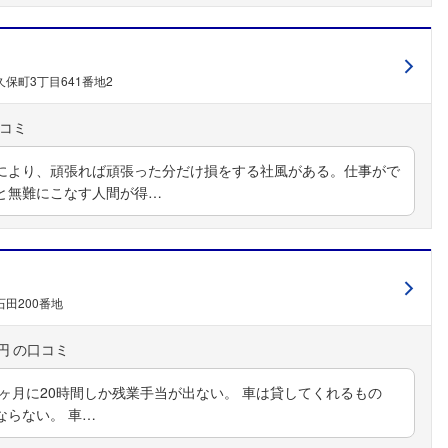
保町3丁目641番地2
により、頑張れば頑張った分だけ損をする社風がある。仕事がで
と無難にこなす人間が得…
田200番地
フォローしました
円
こちらの企業もフォローしませんか？
ヶ月に20時間しか残業手当が出ない。 車は貸してくれるもの
ならない。 車…