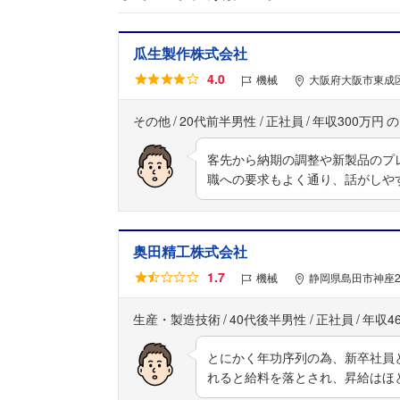
瓜生製作株式会社
4.0
機械
大阪府大阪市東成区
その他
20代前半男性
正社員
年収300万円
客先から納期の調整や新製品のプ
職への要求もよく通り、話がしや
奥田精工株式会社
1.7
機械
静岡県島田市神座2
生産・製造技術
40代後半男性
正社員
年収4
とにかく年功序列の為、新卒社員
れると給料を落とされ、昇給はほ