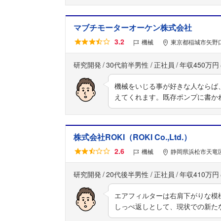
マブチモーターオーケン株式会社
3.2
機械
東京都稲城市矢野口
研究開発
30代前半男性
正社員
年収450万円
機械をいじる事が好きな人ならば
えてくれます。既存ポンプに書か
株式会社ROKI（ROKI Co.,Ltd.）
2.6
機械
静岡県浜松市天竜区
研究開発
20代後半男性
正社員
年収410万円
エアフィルターは右肩下がりな模
しっぺ返しとして、現状での新た