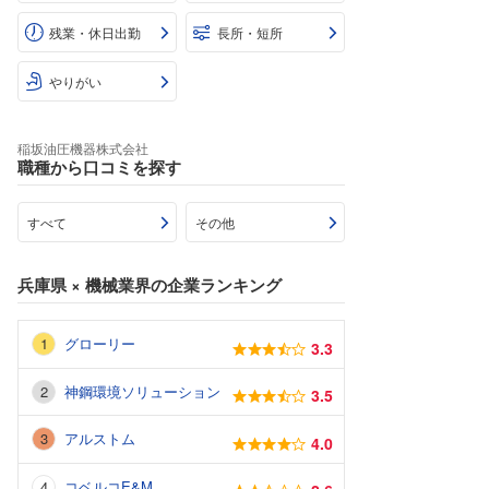
残業・休日出勤
長所・短所
やりがい
稲坂油圧機器株式会社
職種から口コミを探す
すべて
その他
兵庫県
×
機械業界
の企業ランキング
グローリー
3.3
神鋼環境ソリューション
3.5
アルストム
4.0
コベルコE&M