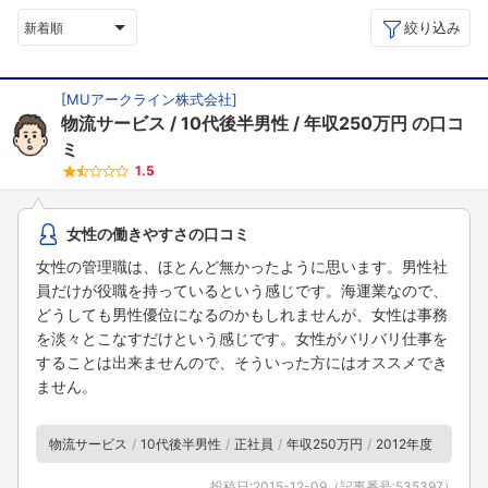
絞り込み
新着順
[
MUアークライン株式会社
]
物流サービス
10代後半男性
年収250万円
の口コ
ミ
1.5
女性の働きやすさの口コミ
女性の管理職は、ほとんど無かったように思います。男性社
員だけが役職を持っているという感じです。海運業なので、
どうしても男性優位になるのかもしれませんが、女性は事務
を淡々とこなすだけという感じです。女性がバリバリ仕事を
することは出来ませんので、そういった方にはオススメでき
ません。
物流サービス
10代後半男性
正社員
年収250万円
2012年度
投稿日:
2015-12-09
（記事番号:
535397
）