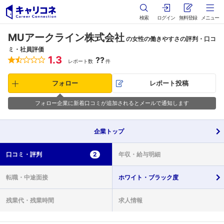
検索
ログイン
無料登録
メニュー
MUアークライン株式会社
の女性の働きやすさの評判・口コ
ミ・社員評価
1.3
??
レポート数
件
フォロー
レポート投稿
フォロー企業に新着口コミが追加されるとメールで通知します
企業
トップ
口コミ・
評判
2
年収・
給与明細
転職・
中途面接
ホワイト・
ブラック度
残業代・
残業時間
求人情報