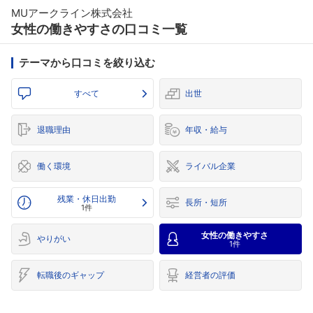
MUアークライン株式会社
女性の働きやすさの口コミ一覧
テーマから口コミを絞り込む
すべて
出世
退職理由
年収・給与
働く環境
ライバル企業
残業・休日出勤
長所・短所
1件
女性の働きやすさ
やりがい
1件
転職後のギャップ
経営者の評価