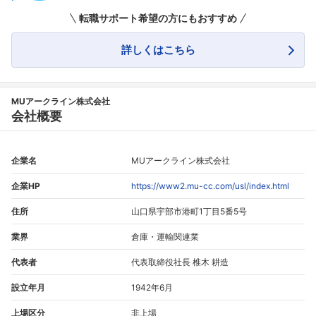
転職サポート希望の方にもおすすめ
詳しくはこちら
フォローしました
こちらの企業もフォローしませんか？
MUアークライン株式会社
会社概要
企業名
MUアークライン株式会社
企業HP
https://www2.mu-cc.com/usl/index.html
住所
山口県宇部市港町1丁目5番5号
業界
倉庫・運輸関連業
代表者
代表取締役社長 椎木 耕造
設立年月
1942年6月
上場区分
非上場