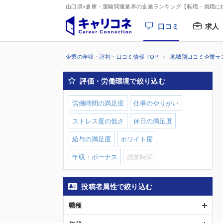
山口県×倉庫・運輸関連業界の企業ランキング【転職・就職に
口コミ
求人
企業の年収・評判・口コミ情報 TOP
地域別口コミ企業ラ
評価・労働環境で絞り込む
労働時間の満足度
仕事のやりがい
ストレス度の低さ
休日の満足度
給与の満足度
ホワイト度
年収・ボーナス
残業時間
投稿者属性で絞り込む
職種