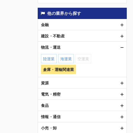
他の業界から探す
金融
建設・不動産
物流・運送
陸運業
海運業
空運業
倉庫・運輸関連業
資源
電気・精密
食品
情報・通信
小売・卸