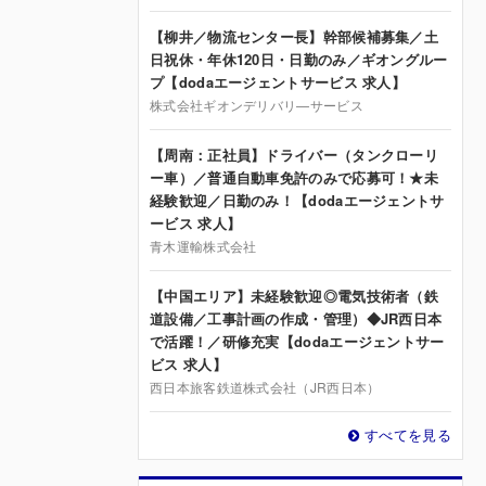
【柳井／物流センター長】幹部候補募集／土
日祝休・年休120日・日勤のみ／ギオングルー
プ【dodaエージェントサービス 求人】
株式会社ギオンデリバリ—サービス
【周南：正社員】ドライバー（タンクローリ
ー車）／普通自動車免許のみで応募可！★未
経験歓迎／日勤のみ！【dodaエージェントサ
ービス 求人】
青木運輸株式会社
【中国エリア】未経験歓迎◎電気技術者（鉄
道設備／工事計画の作成・管理）◆JR西日本
で活躍！／研修充実【dodaエージェントサー
ビス 求人】
西日本旅客鉄道株式会社（JR西日本）
すべてを見る