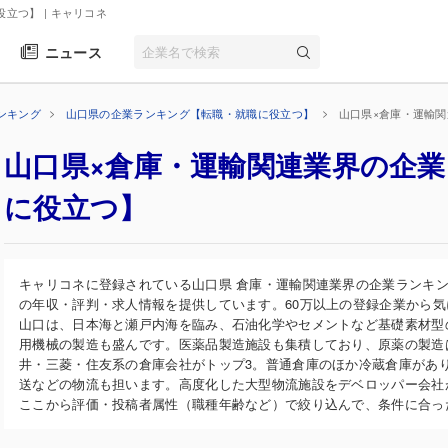
役立つ】
| キャリコネ
ニュース
ンキング
山口県の企業ランキング【転職・就職に役立つ】
山口県×倉庫・運輸
山口県×倉庫・運輸関連業界の企
に役立つ】
キャリコネに登録されている山口県 倉庫・運輸関連業界の企業ランキ
の年収・評判・求人情報を提供しています。60万以上の登録企業から
山口は、日本海と瀬戸内海を臨み、石油化学やセメントなど基礎素材型
用機械の製造も盛んです。医薬品製造施設も集積しており、原薬の製造
井・三菱・住友系の倉庫会社がトップ3。普通倉庫のほか冷蔵倉庫があ
送などの物流も担います。高度化した大型物流施設をデベロッパー会社
ここから評価・投稿者属性（職種年齢など）で絞り込んで、条件に合っ