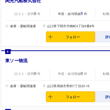
関光汽船株式会社
0
1
口コミ・評判
年収・給与明細
転職
件
件
倉庫・運輸関連業
山口県下関市竹崎町4丁目6番8号
フォロー
評
6
東ソー物流
0
0
口コミ・評判
年収・給与明細
転職
件
件
倉庫・運輸関連業
山口県周南市野村1丁目23-15
フォロー
評