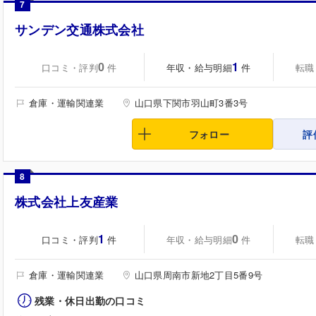
7
サンデン交通株式会社
0
1
口コミ・評判
年収・給与明細
転職
件
件
倉庫・運輸関連業
山口県下関市羽山町3番3号
フォロー
評
8
株式会社上友産業
1
0
口コミ・評判
年収・給与明細
転職
件
件
倉庫・運輸関連業
山口県周南市新地2丁目5番9号
残業・休日出勤の口コミ