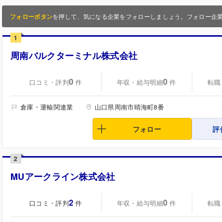
フォローボタン
を押して、気になる企業をフォローしましょう。フォロー企
1
周南バルクターミナル株式会社
0
0
口コミ・評判
年収・給与明細
転職
件
件
倉庫・運輸関連業
山口県周南市晴海町8番
フォロー
評
2
MUアークライン株式会社
2
0
口コミ・評判
年収・給与明細
転職
件
件