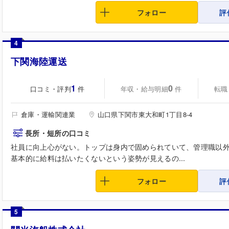
フォロー
評
4
下関海陸運送
1
0
口コミ・評判
年収・給与明細
転職
件
件
倉庫・運輸関連業
山口県下関市東大和町1丁目8-4
長所・短所の口コミ
社員に向上心がない。トップは身内で固められていて、管理職以
基本的に給料は払いたくないという姿勢が見えるの...
フォロー
評
5