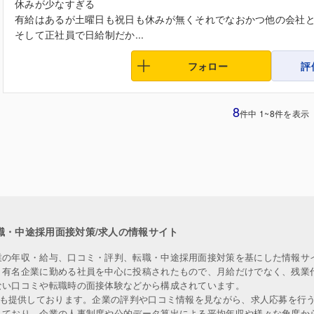
休みが少なすぎる
有給はあるが土曜日も祝日も休みが無くそれでなおかつ他の会社
そして正社員で日給制だか...
フォロー
評
8
件中 1~8件を表示
職・中途採用面接対策/求人の情報サイト
業の年収・給与、口コミ・評判、転職・中途採用面接対策を基にした情報サ
、有名企業に勤める社員を中心に投稿されたもので、月給だけでなく、残業
ない口コミや転職時の面接体験などから構成されています。
人も提供しております。企業の評判や口コミ情報を見ながら、求人応募を行
しており、企業の人事制度や公的データ算出による平均年収や様々な角度か