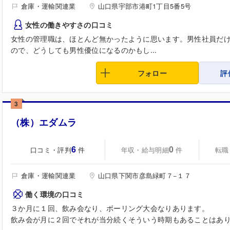
倉庫・運輸関連業
山口県宇部市港町1丁目5番5号
女性の働きやすさの口コミ
女性の管理職は、ほとんど無かったように思います。男性社員だ
ので、どうしても男性優位になるのかもし...
フォロー
評
3
（株）エダムラ
6
0
口コミ・評判
年収・給与明細
転職
件
件
倉庫・運輸関連業
山口県下関市彦島緑町７−１７
働く環境の口コミ
３か月に１回、飲み会なり、ボーリング大会なりあります。
飲み会が月に２回でそれが当分続くそういう時期もあることはあ