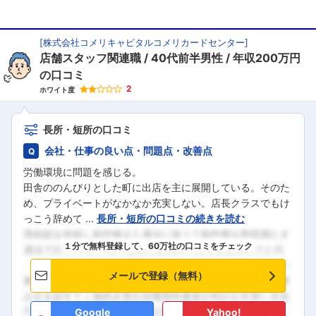
[
株式会社コメリキャピタルコメリカードセンター
]
店舗スタッフ関連職
40代前半男性
年収200万円
の口コミ
2
ホワイト度
長所・短所の口コミ
会社・仕事の良い点・問題点・改善点
フォローしました
労働環境に問題を感じる。
田舎ののんびりとした町に出店を主に展開している。そのた
こちらの企業もフォローしませんか？
め、プライベートがなかなか充実しない。店長クラスでもけ
っこう辞めて ...
長所・短所の口コミの続きを読む
１分で無料登録して、60万社の口コミをチェック
メールで登録（無料）
Google
Yahoo!