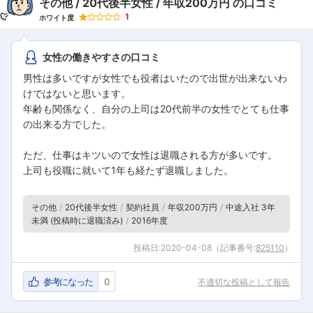
その他
20代後半女性
年収200万円
の口コミ
1
ホワイト度
女性の働きやすさの口コミ
男性は多いですが女性でも役者はいたので出世が出来ないわ
けではないと思います。
年齢も関係なく、自分の上司は20代前半の女性でとても仕事
の出来る方でした。
ただ、仕事はキツいので女性は退職される方が多いです。
上司も役職に就いて1年も経たず退職しました。
その他
20代後半女性
契約社員
年収200万円
中途入社 3年
未満 (投稿時に退職済み)
2016年度
投稿日:
2020-04-08
（記事番号:
825110
）
参考になった
0
不適切な投稿として報告