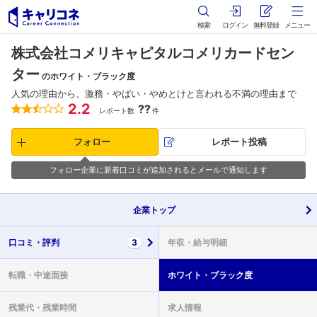
検索
ログイン
無料登録
メニュー
株式会社コメリキャピタルコメリカードセン
ター
のホワイト・ブラック度
人気の理由から、激務・やばい・やめとけと言われる不満の理由まで
2.2
??
レポート数
件
フォロー
レポート投稿
フォロー企業に新着口コミが追加されるとメールで通知します
企業
トップ
口コミ・
評判
3
年収・
給与明細
転職・
中途面接
ホワイト・
ブラック度
残業代・
残業時間
求人情報