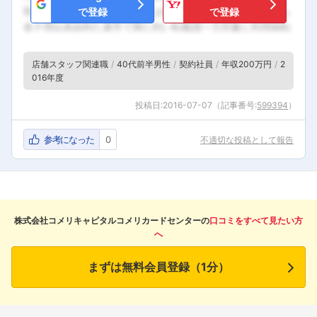
で登録
で登録
店舗スタッフ関連職
40代前半男性
契約社員
年収200万円
2
016年度
投稿日:
2016-07-07
（記事番号:
599394
）
参考になった
0
不適切な投稿として報告
株式会社コメリキャピタルコメリカードセンターの
口コミをすべて見たい方
へ
まずは無料会員登録（1分）