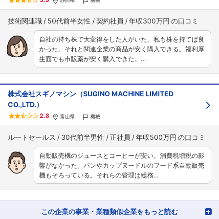
静岡県
機械
技術関連職
50代前半女性
契約社員
年収300万円
自社の持ち株で大変得をした人がいた。私も株を持てば良
かった。それと関連企業の商品が安く購入できる。福利厚
生面でも市販薬が安く購入できた。…
株式会社スギノマシン（SUGINO MACHINE LIMITED
CO.,LTD.）
2.8
富山県
機械
ルートセールス
30代前半男性
正社員
年収500万円
自動販売機のジュースとコーヒーが安い。消費税増税の影
響がなかった。パンやカップヌードルのフード系自動販売
機もそろっている。それらの管理は総務…
この企業の事業・業種類似企業をもっと読む