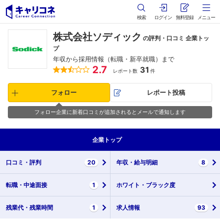
検索
ログイン
無料登録
メニュー
株式会社ソディック
の評判・口コミ 企業トッ
プ
年収から採用情報（転職・新卒就職）まで
2.7
31
レポート数
件
フォロー
レポート投稿
フォロー企業に新着口コミが追加されるとメールで通知します
企業
トップ
口コミ・
評判
20
年収・
給与明細
8
転職・
中途面接
1
ホワイト・
ブラック度
残業代・
残業時間
1
求人情報
93