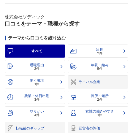
株式会社ソディック
口コミをテーマ・職種から探す
テーマから口コミを絞り込む
出世
すべて
2件
退職理由
年収・給与
2件
5件
働く環境
ライバル企業
1件
残業・休日出勤
長所・短所
3件
2件
やりがい
女性の働きやすさ
4件
1件
転職後のギャップ
経営者の評価