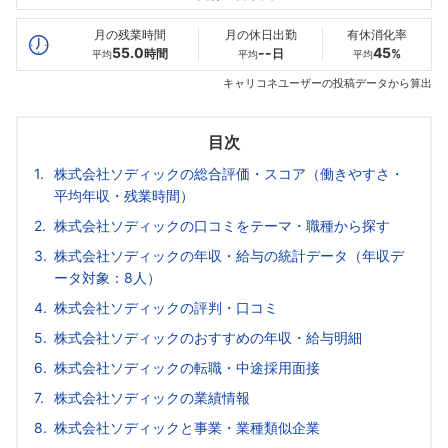
最高年収
466
456
649
万
万
万
月の残業時間
月の休日出勤
有休消化率
55.0
--
45
時間
日
%
平均
平均
平均
キャリコネユーザーの投稿データから算出
目次
株式会社ソディックの総合評価・スコア（働きやすさ・
平均年収・残業時間）
株式会社ソディックの口コミをテーマ・職種から探す
株式会社ソディックの年収・給与の統計データ（年収デ
ータ対象：8人）
株式会社ソディックの評判・口コミ
株式会社ソディックのおすすめの年収・給与明細
株式会社ソディックの転職・中途採用面接
株式会社ソディックの業績情報
株式会社ソディックと事業・業種類似企業