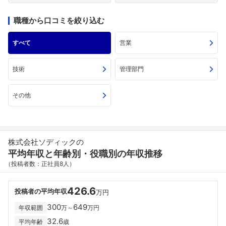
職種から口コミを絞り込む
すべて
営業
技術
管理部門
その他
株式会社ソディックの
平均年収と年齢別・役職別の年収推移
（投稿者数：正社員8人）
426.6
投稿者の平均年収
万円
300
649
年収範囲
万～
万円
32.6
平均年齢
歳