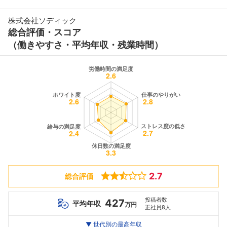
株式会社ソディック
総合評価・スコア
（働きやすさ・平均年収・残業時間）
2.7
総合評価
投稿者数
427
平均年収
万円
正社員8人
世代別
20代
▼ 世代別の最高年収
30代
40代