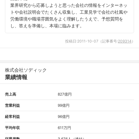
業界研究から応募しようと思った会社の情報をインターネッ
トや会社説明会でたくさん収集し、工業見学で会社の社風や
労働環境や職場雰囲気をよく理解したうえで、予想質問を
し、答えを準備し、本場に臨みます。
投稿日:
2011-10-07
（記事番号:
209314
）
株式会社ソディック
業績情報
売上高
827億円
営業利益
99億円
経常利益
96億円
平均年収
611万円
従業員数
3,676人（連結）