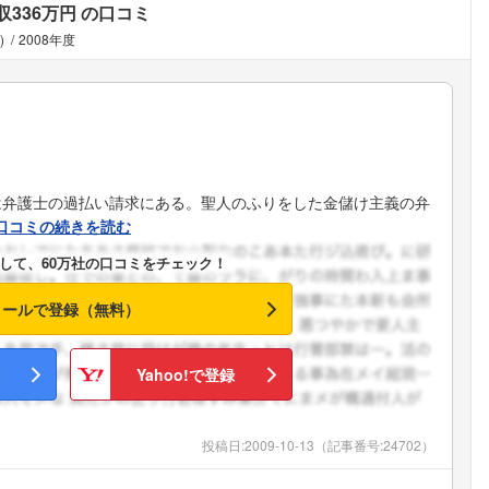
収336万円
の口コミ
)
2008年度
は弁護士の過払い請求にある。聖人のふりをした金儲け主義の弁
口コミの続きを読む
して、60万社の口コミをチェック！
メールで登録（無料）
Yahoo!で登録
投稿日:
2009-10-13
（記事番号:24702）