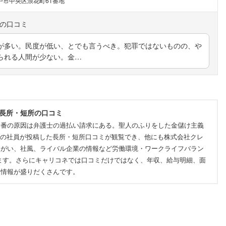
戸市中央区浪花町61番地
が多い。民度が低い、とでも言うべき。犯罪ではないものの、や
られる人間が少ない。金…
の長所・短所の口コミ
一番の原因は弁護士の過払い請求にある。聖人のふりをした金儲け主義
実際の社員が投稿した長所・短所口コミが観覧でき、他にも株式会社クレ
りがい、社風、ライバル企業の情報など労働環境・ワークライフバラン
ます。さらにキャリコネでは口コミだけではなく、年収、給与明細、面
つ情報が盛りだくさんです。