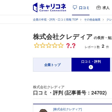
口コミ
求人
企業の年収・評判・口コミ情報 TOP
その他金融業
クレ
株式会社クレディア
の長所・短
総合評価
?.?
2
レポート数
件
口コミ・評判
企業トップ
1
株式会社クレディア
口コミ・評判 (記事番号：24702)
[
株式会社クレディア
]