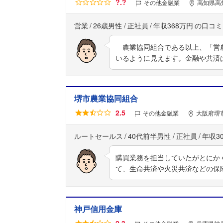
?.?
その他金融業
高知県高
営業
26歳男性
正社員
年収368万円
農業協同組合である以上、「営農
いるように見えます。金融や共済
堺市農業協同組合
2.5
その他金融業
大阪府堺
ルートセールス
40代前半男性
正社員
年収3
購買業務を担当していたがとにか
て、生命共済や火災共済などの保
神戸信用金庫
2.3