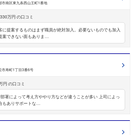
都市南区東九条西山王町1番地
330万円
客に提案するものはまず職員が絶対加入。必要ないものでも加入
提案できない面もありま…
松市寿町1丁目3番6号
0万円
が部署によって考え方ややり方などが違うことが多い 上司によっ
合もありサポートな…