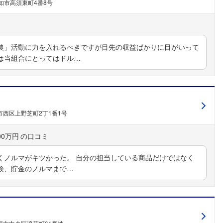
知市高須東町4番8号
フォローしました
」活動に力を入れるべきですが目先の収益ばかりに目がいって
は当組合にとってはドル…
こちらの企業もフォローしませんか？
市西区上野芝町2丁1番1号
00万円
くノルマがキツかった。 自分の担当している商品だけではなく
険、貯金のノルマまで…