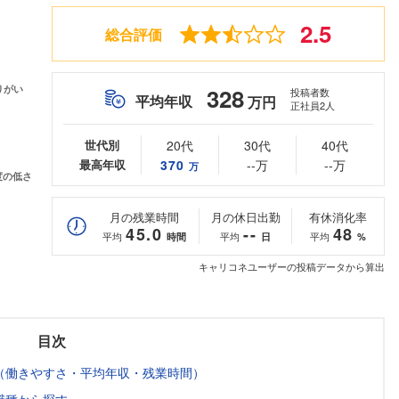
2.5
総合評価
328
投稿者数
平均年収
万円
正社員2人
世代別
20代
30代
40代
最高年収
370
--万
--万
万
月の残業時間
月の休日出勤
有休消化率
45.0
--
48
平均
平均
平均
時間
日
%
キャリコネユーザーの投稿データから算出
目次
（働きやすさ・平均年収・残業時間）