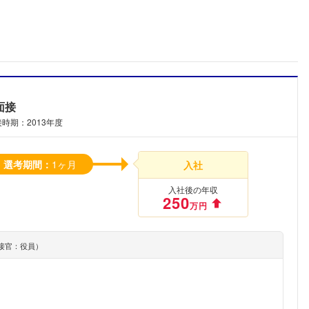
面接
時期：2013年度
選考期間：
1ヶ月
入社
入社後の年収
250
万円
接官：役員）