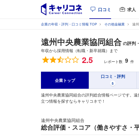
口コミ
求人
企業の年収・評判・口コミ情報 TOP
その他金融業
遠州
遠州中央農業協同組合
の評判
年収から採用情報（転職・新卒就職）まで
総合評価
2.5
9
レポート数
件
口コミ・評判
企業トップ
5
遠州中央農業協同組合の評判総合情報ページです。遠
立つ情報を探すならキャリコネで！
遠州中央農業協同組合
総合評価・スコア（働きやすさ・