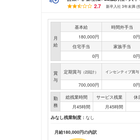
2.7
新卒入社 3年未満 (
基本給
時間外手当
180,000円
0円
月
給
住宅手当
家族手当
0円
0円
定期賞与
インセンティブ賞与
（2回計）
賞
与
700,000円
0円
総残業時間
サービス残業
休
勤
務
月45時間
月45時間
みなし残業制度：
なし
月給180,000円の内訳