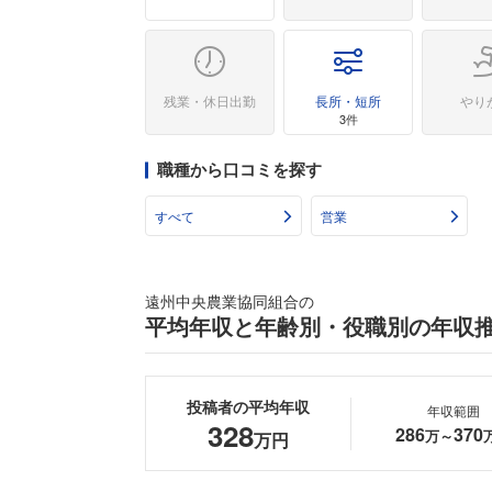
残業・休日出勤
長所・短所
やり
3件
職種から口コミを探す
すべて
営業
遠州中央農業協同組合の
平均年収と年齢別・役職別の年収
投稿者の平均年収
年収範囲
328
286
370
万～
万円