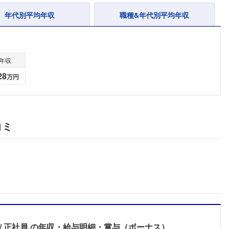
年代別平均年収
職種&年代別平均年収
年収
28
万円
コミ
フォローしました
正社員
の年収・給与明細・賞与（ボーナス）