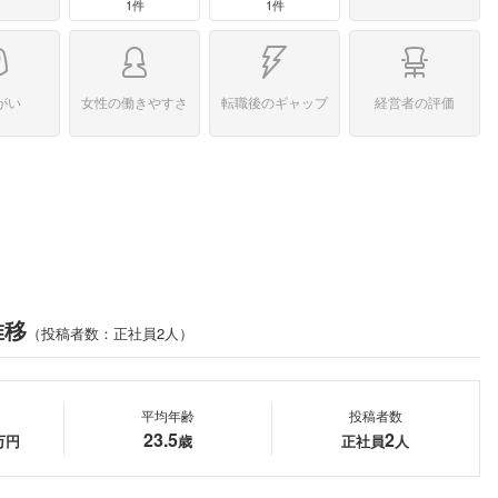
1件
1件
がい
女性の働きやすさ
転職後のギャップ
経営者の評価
推移
（投稿者数：正社員2人）
平均年齢
投稿者数
23.5
2
万円
歳
正社員
人