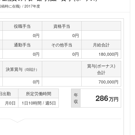
こちらの企業もフォローしませんか？
投稿時に在職)
2017年度
役職手当
資格手当
0円
0円
通勤手当
その他手当
月給合計
0円
0円
180,000円
賞与(ボーナス)
決算賞与
（0回計）
合計
0円
700,000円
日出勤
所定労働時間
年
286
万円
収
月0日
1日10時間 / 週5日