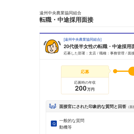
遠州中央農業協同組合
転職・中途採用面接
[
遠州中央農業協同組合
]
20代後半女性の転職・中途採用
応募した部署：支店
職種：事務管理
面接
応募
応募時の年収
200
万円
面接官にされた印象的な質問と回答
（面
一般的な質問
動機等