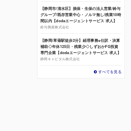
【静岡市/清水区】損保・生保の法人営業/鈴与
グループ/既存営業中心・ノルマ無し/残業10時
間以内【dodaエージェントサービス 求人】
鈴与興産株式会社
【静岡/草薙駅徒歩2分】経理事務※仕訳・決算
補助◇年休125日・残業少◇しずおかFG投資
専門企業【dodaエージェントサービス 求人】
静岡キャピタル株式会社
すべてを見る