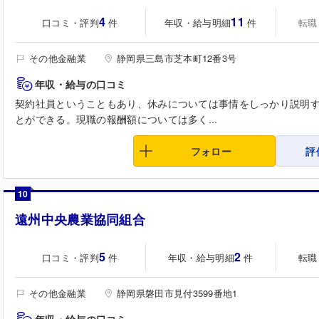
4
11
口コミ・評判
年収・給与明細
転職
件
件
その他金融業
静岡県三島市芝本町12番3号
年収・給与の口コミ
契約社員ということもあり、休みについては事情をしっかり説明
とができる。現職の報酬額については多く...
フォロー
評
10
遠州中央農業協同組合
5
2
口コミ・評判
年収・給与明細
転職
件
件
その他金融業
静岡県磐田市見付3599番地1