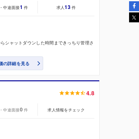
1
13
・中途面接
求人
件
件
からシャットダウンした時間まできっちり管理さ
価の詳細を見る
4.8
0
・中途面接
求人情報をチェック
件