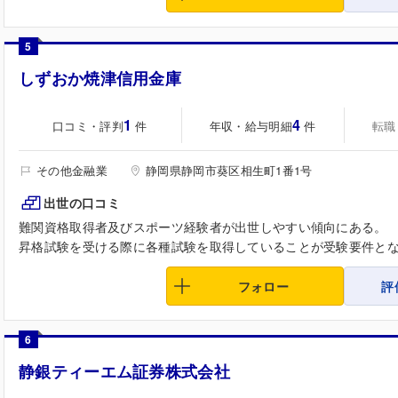
5
しずおか焼津信用金庫
1
4
口コミ・評判
年収・給与明細
転職
件
件
その他金融業
静岡県静岡市葵区相生町1番1号
出世の口コミ
難関資格取得者及びスポーツ経験者が出世しやすい傾向にある。
昇格試験を受ける際に各種試験を取得していることが受験要件となる
フォロー
評
6
静銀ティーエム証券株式会社