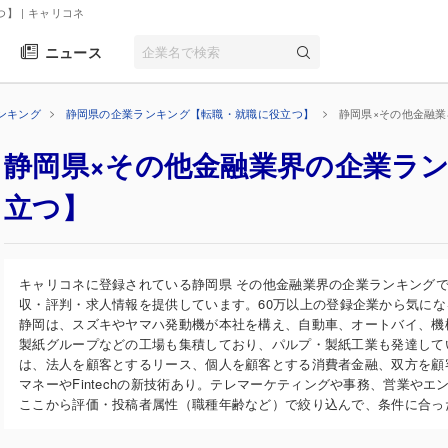
つ】
| キャリコネ
ニュース
ンキング
静岡県の企業ランキング【転職・就職に役立つ】
静岡県×その他金融
静岡県×その他金融業界の企業ラ
立つ】
キャリコネに登録されている静岡県 その他金融業界の企業ランキング
収・評判・求人情報を提供しています。60万以上の登録企業から気に
静岡は、スズキやヤマハ発動機が本社を構え、自動車、オートバイ、機
製紙グループなどの工場も集積しており、パルプ・製紙工業も発達して
は、法人を顧客とするリース、個人を顧客とする消費者金融、双方を顧
マネーやFintechの新技術あり。テレマーケティングや事務、営業や
ここから評価・投稿者属性（職種年齢など）で絞り込んで、条件に合っ