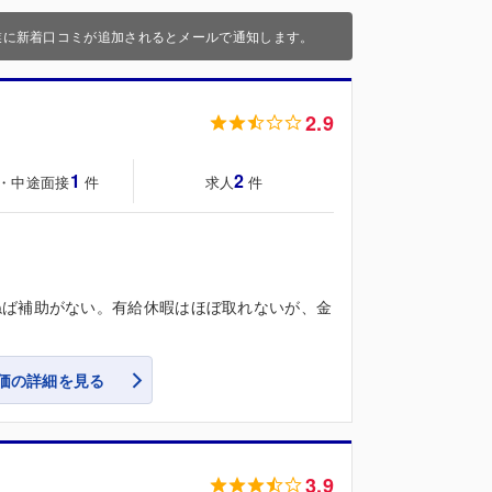
業に新着口コミが追加されるとメールで通知します。
2.9
1
2
・中途面接
求人
件
件
ねば補助がない。有給休暇はほぼ取れないが、金
価の詳細を見る
3.9