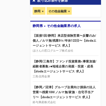
絞り込み条件を解除
静岡
その他金融業
静岡県 × その他金融業界の求人
【面接1回/静岡】来店型保険営業〜反響のみ/
個人ノルマ無/残業9ｈ/年休122日〜【dodaエ
ージェントサービス 求人】
ほけんの窓口グループ株式会社
【静岡/三島市】ファンド投資業務<事業加速/
経験者募集>■地域企業の発掘・投資・成長
【dodaエージェントサービス 求人】
三島信用金庫
【静岡／沼津】グループ企業向け損保の法人
営業〜残業10H/ノルマ無/家族・住宅手当ア
リ〜【dodaエージェントサービス 求人】
鈴与興産株式会社