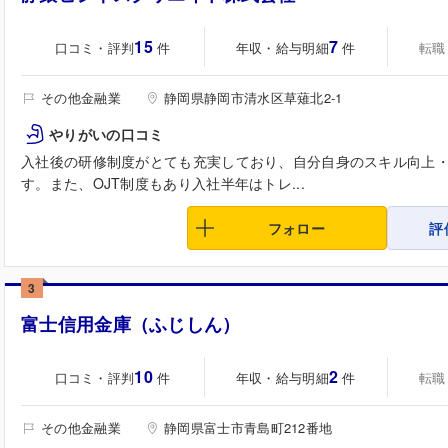
15
7
口コミ・評判
年収・給与明細
転職
件
件
その他金融業
静岡県静岡市清水区草薙北2-1
やりがいの口コミ
入社後の研修制度がとても充実しており、自分自身のスキル向上
す。また、OJT制度もあり入社半年はトレ...
フォロー
評
3
富士信用金庫（ふじしん）
10
2
口コミ・評判
年収・給与明細
転職
件
件
その他金融業
静岡県富士市青島町212番地