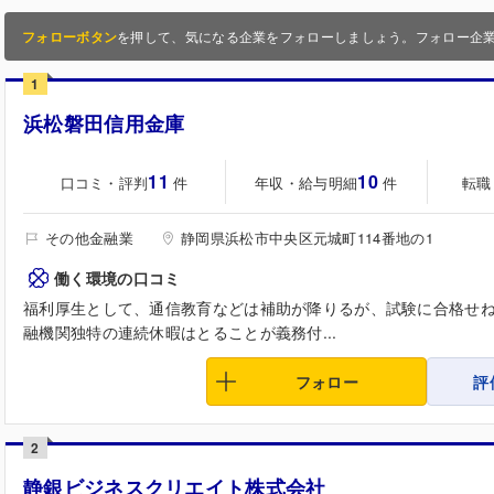
フォローボタン
を押して、気になる企業をフォローしましょう。フォロー企
1
浜松磐田信用金庫
11
10
口コミ・評判
年収・給与明細
転職
件
件
その他金融業
静岡県浜松市中央区元城町114番地の1
働く環境の口コミ
福利厚生として、通信教育などは補助が降りるが、試験に合格せ
融機関独特の連続休暇はとることが義務付...
フォロー
評
2
静銀ビジネスクリエイト株式会社