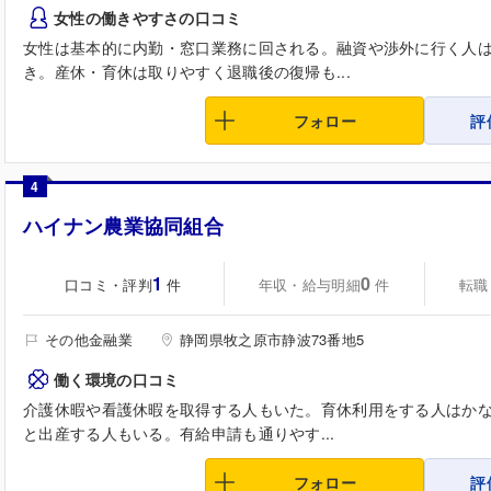
女性の働きやすさの口コミ
女性は基本的に内勤・窓口業務に回される。融資や渉外に行く人
き。産休・育休は取りやすく退職後の復帰も...
フォロー
評
4
ハイナン農業協同組合
1
0
口コミ・評判
年収・給与明細
転職
件
件
その他金融業
静岡県牧之原市静波73番地5
働く環境の口コミ
介護休暇や看護休暇を取得する人もいた。育休利用をする人はか
と出産する人もいる。有給申請も通りやす...
フォロー
評