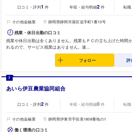
1
2
口コミ・評判
年収・給与明細
転職
件
件
その他金融業
静岡県静岡市葵区追手町1番13号
残業・休日出勤の口コミ
残業や休日出勤は全くありません。残業もＰＣの立ち上げた時間
れるので、サービス残業はありません。連...
フォロー
評
7
あいら伊豆農業協同組合
2
0
口コミ・評判
年収・給与明細
転職
件
件
その他金融業
静岡県伊東市宇佐美1808番地の1
働く環境の口コミ