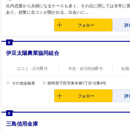
社内恋愛から夫婦になるケースも多く、その点に関しては非常に
あり、頻繁に合コンが開かれる。出会いに...
フォロー
評
8
伊豆太陽農業協同組合
0
0
口コミ・評判
年収・給与明細
転職
件
件
その他金融業
静岡県下田市東本郷1丁目12番8号
フォロー
評
9
三島信用金庫