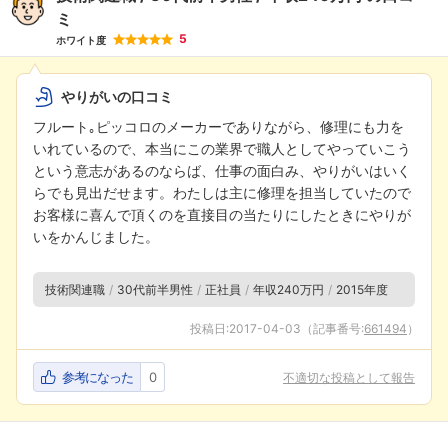
ミ
5
ホワイト度
やりがいの口コミ
フルート｡ピッコロのメーカーでありながら、修理にも力を
いれているので、本当にこの業界で職人としてやっていこう
という意志があるのならば、仕事の面白み、やりがいはいく
フォローしました
らでも見出だせます。わたしは主に修理を担当していたので
お客様に喜んで頂くのを直接目の当たりにしたときにやりが
こちらの企業もフォローしませんか？
いをかんじました。
技術関連職
30代前半男性
正社員
年収240万円
2015年度
投稿日:
2017-04-03
（記事番号:
661494
）
参考になった
0
不適切な投稿として報告