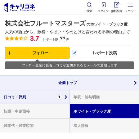
検索
ログイン
無料登録
メニュー
株式会社フルートマスターズ
のホワイト・ブラック度
人気の理由から、激務・やばい・やめとけと言われる不満の理由まで
3.7
??
レポート数
件
フォロー
レポート投稿
フォロー企業に新着口コミが追加されるとメールで通知します
企業
トップ
口コミ・
評判
1
年収・
給与明細
転職・
中途面接
ホワイト・
ブラック度
残業代・
残業時間
求人情報