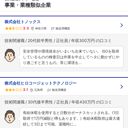
事業・業種類似企業
株式会社トノックス
2.3
神奈川県
輸送用機器
技術関連職
20代前半男性
正社員
年収300万円
安全管理や環境保全がいまいち出来ていない。 ISOを取得
しているものの検査日は作業を中止してヘタに動かずにや
り過ごすと言うもの。常に環境を…
株式会社ヒロコージェットテクノロジー
2.1
広島県
輸送用機器
技術関連職
30代後半男性
正社員
年収430万円
有給休暇を使用すると日数分ボーナスカットされる。(1日
取得で1万円減額と噂もあります。) 有給休暇取得は最大連
続して3日まで可能。退職時に…