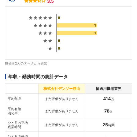
3.5
投稿者2人のデータから算出
年収・勤務時間の統計データ
株式会社デンソー勝山
輸送用機器業界
414
平均年収
まだ評価がありません
万
平均有給
78
まだ評価がありません
％
消化率
ひと月の平均
25
まだ評価がありません
時間
残業時間
ひと月の平均