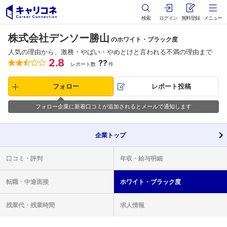
検索
ログイン
無料登録
メニュー
株式会社デンソー勝山
のホワイト・ブラック度
人気の理由から、激務・やばい・やめとけと言われる不満の理由まで
2.8
??
レポート数
件
フォロー
レポート投稿
フォロー企業に新着口コミが追加されるとメールで通知します
企業
トップ
口コミ・
評判
年収・
給与明細
転職・
中途面接
ホワイト・
ブラック度
残業代・
残業時間
求人情報