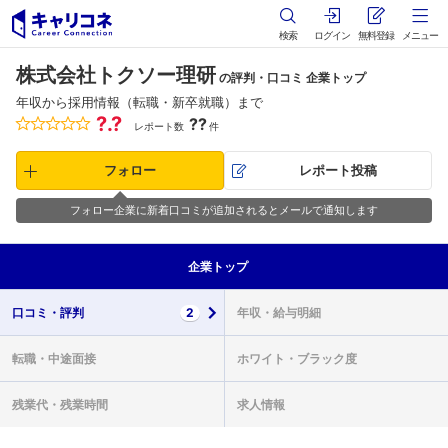
検索
ログイン
無料登録
メニュー
株式会社トクソー理研
の評判・口コミ 企業トップ
年収から採用情報（転職・新卒就職）まで
?.?
??
レポート数
件
フォロー
レポート投稿
フォロー企業に新着口コミが追加されるとメールで通知します
企業
トップ
口コミ・
評判
2
年収・
給与明細
転職・
中途面接
ホワイト・
ブラック度
残業代・
残業時間
求人情報