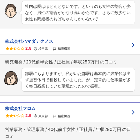
社内恋愛はほとんどないです。というのも女性の割合が少
フォローしました
なく、男性の割合がかなり高いからです。さらに数少ない
女性も既婚者のおばちゃんしかいないで…
こちらの企業もフォローしませんか？
株式会社ハマダテクノス
2.8
埼玉県
精密機器
研究開発
20代前半女性
正社員
年収250万円
部署にもよりますが、私がいた部署は基本的に残業代は出
ず振替休日で相殺していました。が、定常的に仕事量が多
く毎日残業していた環境だったので振替…
株式会社フロム
2.5
東京都
精密機器
営業事務・管理事務
40代前半女性
正社員
年収280万円