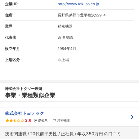
企業HP
http://www.tokuso.co.jp
住所
長野県茅野市豊平福沢529-4
業界
精密機器
代表者
倉澤 徳義
設立年月
1984年4月
上場区分
非上場
株式会社トクソー理研
事業・業種類似企業
株式会社トヨテック
2.6
愛知県
精密機器
技術関連職
20代前半男性
正社員
年収350万円