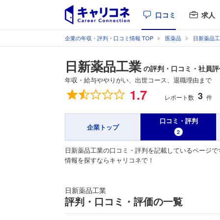
口コミ
求人
企業の年収・評判・口コミ情報 TOP
医薬品
日新薬品工
日新薬品工業
の評判・口コミ・社員評
年収・給与ややりがい、出世コース、退職理由まで
総合評価
1.7
3
レポート数
件
口コミ・評判
企業トップ
2
日新薬品工業の口コミ・評判を記載しているページで
情報を探すならキャリコネで！
日新薬品工業
評判・口コミ・評価の一覧