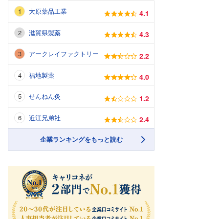
大原薬品工業
4.1
滋賀県製薬
4.3
アークレイファクトリー
2.2
福地製薬
4.0
せんねん灸
1.2
近江兄弟社
2.4
企業ランキングをもっと読む