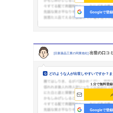
Googleで登録
出世
の口コ
[日新薬品工業の同業他社]
どのような人が出世しやすいですか？ま
１分で無料登録
Googleで登録