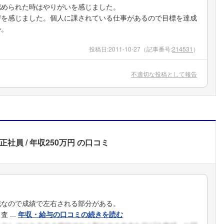
認められた時はやりがいを感じました。
びを感じました。個人に課されている仕事があるので目標を達成
か。
投稿日:
2011-10-27
（記事番号:
214531
）
不適切な投稿として報告
正社員
年収250万円
の口コミ
職なので成績で左右される部分がある。
...
年収・給与の口コミの続きを読む