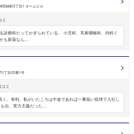
神田錦町3丁目1 オームビル
める診療科だってかぎられている。 小児科、耳鼻咽喉科、内科ぐ
しかも新薬なん…
1丁目23番1号
高く、有利。私がいたころは中途であれば一番低い投球で入社し
事も出、実力主義だった…