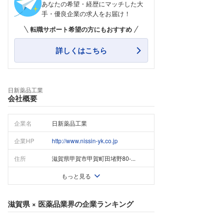
あなたの希望・経歴にマッチした大
手・優良企業の求人をお届け！
転職サポート希望の方にもおすすめ
詳しくはこちら
日新薬品工業
会社概要
企業名
日新薬品工業
企業HP
http://www.nissin-yk.co.jp
住所
滋賀県甲賀市甲賀町田堵野80-...
もっと見る
滋賀県
×
医薬品業界
の企業ランキング