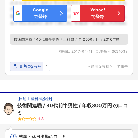
Google
Yahoo!
で登録
で登録
技術関連職
40代前半男性
正社員
年収500万円
2016年度
投稿日:
2017-04-11
（記事番号:
663103
）
参考になった
1
不適切な投稿として報告
[
日総工産株式会社
]
技術関連職
30代前半男性
年収300万円
の口コ
ミ
1.8
残業・休日出勤の口コミ