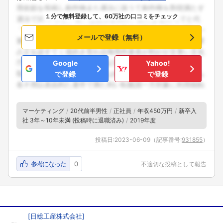
１分で無料登録して、60万社の口コミをチェック
メールで登録（無料）
Google
Yahoo!
で登録
で登録
マーケティング
20代前半男性
正社員
年収450万円
新卒入
社 3年～10年未満 (投稿時に退職済み)
2019年度
投稿日:
2023-06-09
（記事番号:
931855
）
参考になった
0
不適切な投稿として報告
[
日総工産株式会社
]