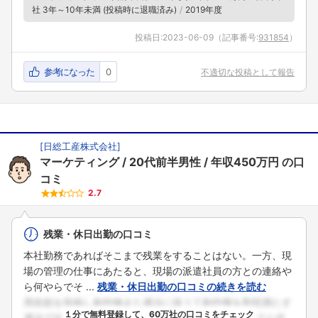
社 3年～10年未満 (投稿時に退職済み)
2019年度
投稿日:
2023-06-09
（記事番号:
931854
）
参考になった
0
不適切な投稿として報告
[
日総工産株式会社
]
マーケティング
20代前半男性
年収450万円
の口
コミ
2.7
残業・休日出勤の口コミ
本社勤務であればそこまで残業をすることはない。一方、現
場の管理の仕事にあたると、現場の派遣社員の方との連絡や
ら何やらでそ ...
残業・休日出勤の口コミの続きを読む
１分で無料登録して、60万社の口コミをチェック