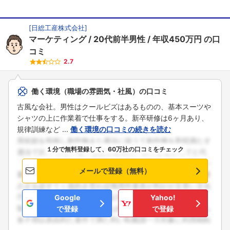
[
日総工産株式会社
]
マーケティング
20代前半男性
年収450万円
の口
コミ
2.7
働く環境（職場の雰囲気・社風）の口コミ
古風な会社。男性はクールビズはあるものの、基本スーツや
シャツの上に作業着で仕事をする。新卒研修は6ヶ月あり、
規律訓練など ...
働く環境の口コミの続きを読む
１分で無料登録して、60万社の口コミをチェック
メールで登録（無料）
Google
Yahoo!
で登録
で登録