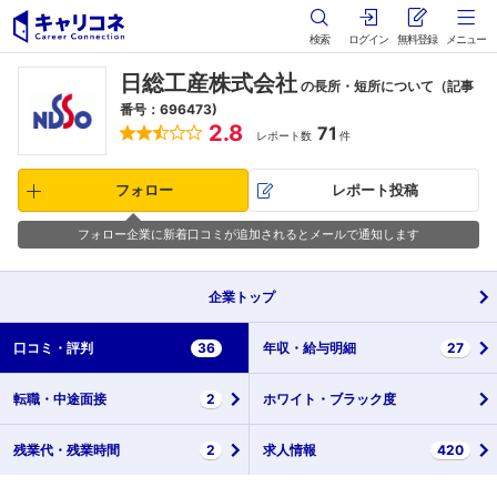
検索
ログイン
無料登録
メニュー
日総工産株式会社
の長所・短所について（記事
番号：696473)
2.8
71
レポート数
件
フォロー
レポート投稿
フォロー企業に新着口コミが追加されるとメールで通知します
企業
トップ
口コミ・
評判
36
年収・
給与明細
27
転職・
中途面接
2
ホワイト・
ブラック度
残業代・
残業時間
2
求人情報
420