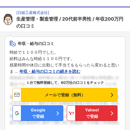
[
日総工産株式会社
]
生産管理・製造管理
20代前半男性
年収200万円
の口コミ
年収・給与の口コミ
時給で１１００円でした。
給料はみんな時給１１００円です。
残業時間や休日に出勤して手当てをもらったら変わると思い
ま ...
年収・給与の口コミの続きを読む
１分で無料登録して、60万社の口コミをチェック
メールで登録（無料）
Google
Yahoo!
で登録
で登録