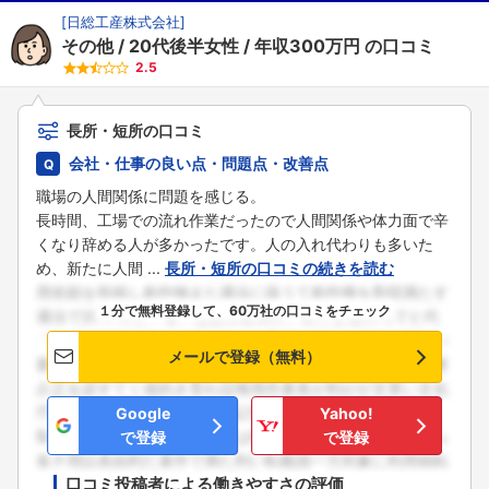
[
日総工産株式会社
]
その他
20代後半女性
年収300万円
の口コミ
2.5
長所・短所の口コミ
会社・仕事の良い点・問題点・改善点
職場の人間関係に問題を感じる。
長時間、工場での流れ作業だったので人間関係や体力面で辛
くなり辞める人が多かったです。人の入れ代わりも多いた
め、新たに人間 ...
長所・短所の口コミの続きを読む
１分で無料登録して、60万社の口コミをチェック
メールで登録（無料）
Google
Yahoo!
で登録
で登録
口コミ投稿者による働きやすさの評価