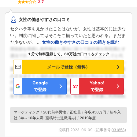
2.7
女性の働きやすさの口コミ
セクハラ等を見かけたことはないが、女性は基本的には少な
い。制度に関してはそこそこ揃っていたと思われる。まだま
だ少ないが、 ...
女性の働きやすさの口コミの続きを読む
１分で無料登録して、60万社の口コミをチェック
メールで登録（無料）
Google
Yahoo!
で登録
で登録
マーケティング
20代前半男性
正社員
年収450万円
新卒入
社 3年～10年未満 (投稿時に退職済み)
2019年度
投稿日:
2023-06-09
（記事番号:
931858
）