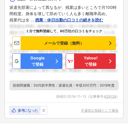
派遣先部署によって異なるが、残業は多いところで月100時
間程度。身体を壊して辞めていく人も多く離職率高め。
残業代は全 ...
残業・休日出勤の口コミの続きを読む
１分で無料登録して、60万社の口コミをチェック
メールで登録（無料）
Google
Yahoo!
で登録
で登録
技術関連職
30代前半男性
派遣社員
年収300万円
2016年度
投稿日:
2016-11-13
（記事番号:
629136
）
参考になった
0
不適切な投稿として報告