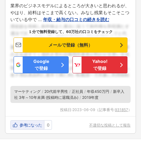
業界のビジネスモデルによるところが大きいと思われるが、
やはり、給料はそこまで高くない。みなし残業もそこそこつ
いている中で ...
年収・給与の口コミの続きを読む
１分で無料登録して、60万社の口コミをチェック
メールで登録（無料）
Google
Yahoo!
で登録
で登録
マーケティング
20代前半男性
正社員
年収450万円
新卒入
社 3年～10年未満 (投稿時に退職済み)
2019年度
投稿日:
2023-06-09
（記事番号:
931857
）
参考になった
0
不適切な投稿として報告