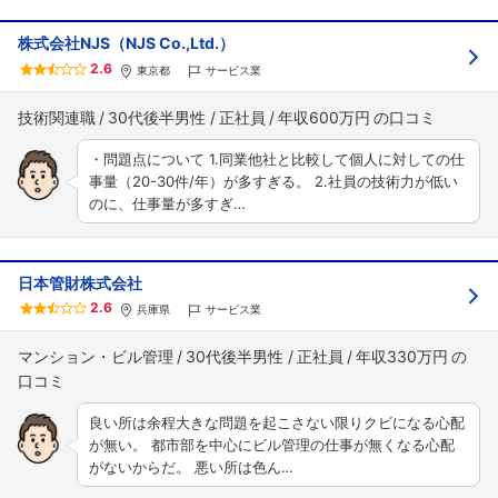
株式会社NJS（NJS Co.,Ltd.）
2.6
東京都
サービス業
技術関連職
30代後半男性
正社員
年収600万円
・問題点について 1.同業他社と比較して個人に対しての仕
事量（20-30件/年）が多すぎる。 2.社員の技術力が低い
のに、仕事量が多すぎ…
日本管財株式会社
2.6
兵庫県
サービス業
マンション・ビル管理
30代後半男性
正社員
年収330万円
良い所は余程大きな問題を起こさない限りクビになる心配
が無い。 都市部を中心にビル管理の仕事が無くなる心配
がないからだ。 悪い所は色ん…