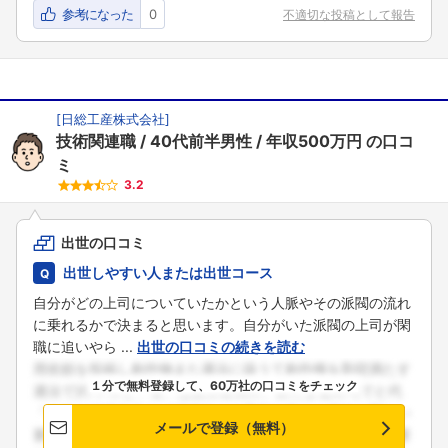
参考になった
0
不適切な投稿として報告
[
日総工産株式会社
]
技術関連職
40代前半男性
年収500万円
の口コ
ミ
3.2
出世の口コミ
出世しやすい人または出世コース
自分がどの上司についていたかという人脈やその派閥の流れ
フォローしました
に乗れるかで決まると思います。自分がいた派閥の上司が閑
職に追いやら ...
出世の口コミの続きを読む
こちらの企業もフォローしませんか？
１分で無料登録して、60万社の口コミをチェック
メールで登録（無料）