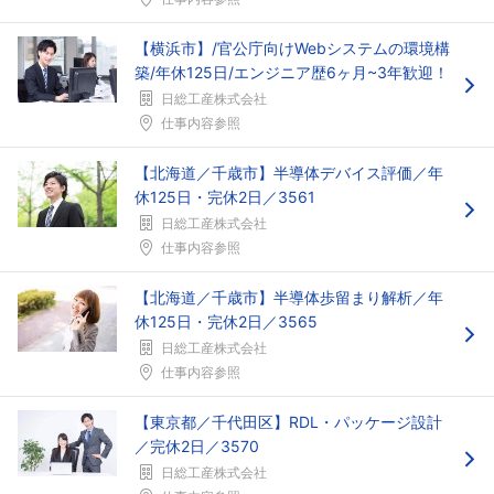
【横浜市】/官公庁向けWebシステムの環境構
築/年休125日/エンジニア歴6ヶ月~3年歓迎！
日総工産株式会社
仕事内容参照
【北海道／千歳市】半導体デバイス評価／年
休125日・完休2日／3561
日総工産株式会社
仕事内容参照
【北海道／千歳市】半導体歩留まり解析／年
休125日・完休2日／3565
日総工産株式会社
仕事内容参照
【東京都／千代田区】RDL・パッケージ設計
／完休2日／3570
日総工産株式会社