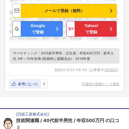
メールで登録（無料）
Google
Yahoo!
で登録
で登録
マーケティング
20代前半男性
正社員
年収450万円
新卒入
社 3年～10年未満 (投稿時に退職済み)
2019年度
投稿日:
2023-06-09
（記事番号:
931853
）
参考になった
0
不適切な投稿として報告
[
日総工産株式会社
]
技術関連職
40代前半男性
年収500万円
の口コ
ミ