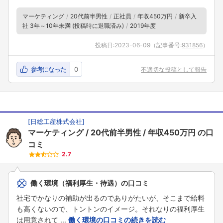
マーケティング
20代前半男性
正社員
年収450万円
新卒入
社 3年～10年未満 (投稿時に退職済み)
2019年度
投稿日:
2023-06-09
（記事番号:
931856
）
参考になった
0
不適切な投稿として報告
[
日総工産株式会社
]
マーケティング
20代前半男性
年収450万円
の口
コミ
2.7
働く環境（福利厚生・待遇）の口コミ
社宅でかなりの補助が出るのでありがたいが、そこまで給料
も高くないので、トントンのイメージ。それなりの福利厚生
は用意されて ...
働く環境の口コミの続きを読む