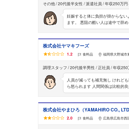
その他
20代後半女性
派遣社員
年収250万円
妊娠すると体に負担が掛からない
ます。 悪阻の酷い人は途中で辞
株式会社ヤマキフーズ
1.2
食料品
福岡県大野城市東
調理スタッフ
20代後半男性
正社員
年収25
人員が減っても補充無し けれども
ら怒られます 人間関係は比較的良
株式会社やまひろ（YAMAHIRO CO., LTD
2.0
食料品
広島県広島市西区