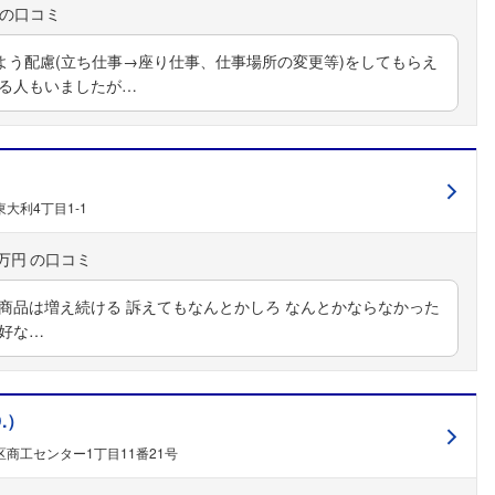
よう配慮(立ち仕事→座り仕事、仕事場所の変更等)をしてもらえ
める人もいましたが…
大利4丁目1-1
0万円
商品は増え続ける 訴えてもなんとかしろ なんとかならなかった
好な…
.）
商工センター1丁目11番21号