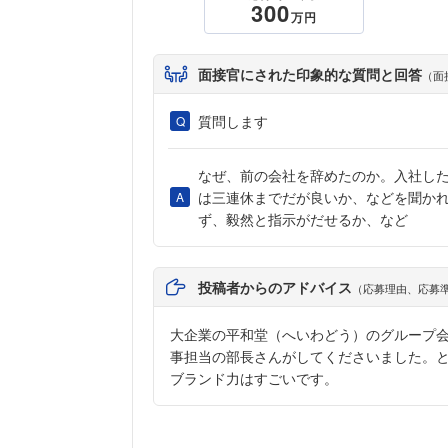
300
万円
面接官にされた印象的な質問と回答
（面
質問します
なぜ、前の会社を辞めたのか。入社し
は三連休までだが良いか、などを聞か
ず、毅然と指示がだせるか、など
投稿者からのアドバイス
（応募理由、応募
大企業の平和堂（へいわどう）のグループ
事担当の部長さんがしてくださいました。
ブランド力はすごいです。