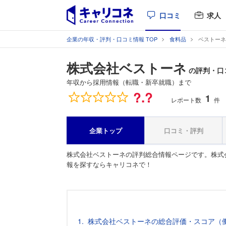
口コミ
求人
企業の年収・評判・口コミ情報 TOP
食料品
ベストーネ
株式会社ベストーネ
の評判・口
年収から採用情報（転職・新卒就職）まで
総合評価
?.?
1
レポート数
件
企業トップ
口コミ・評判
株式会社ベストーネの評判総合情報ページです。株式
報を探すならキャリコネで！
株式会社ベストーネの総合評価・スコア（