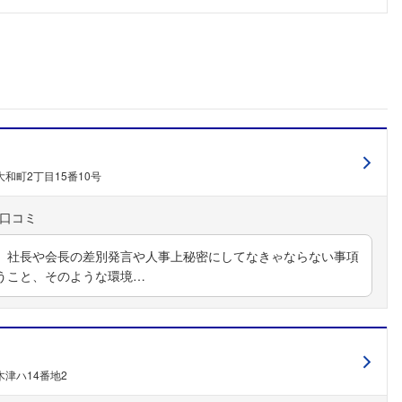
和町2丁目15番10号
、社長や会長の差別発言や人事上秘密にしてなきゃならない事項
うこと、そのような環境…
フォローしました
津ハ14番地2
こちらの企業もフォローしませんか？