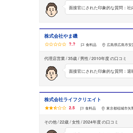
面接官にされた印象的な質問：社
株式会社やま磯
?.?
食料品
広島県広島市安芸
代理店営業
35歳
男性
2010年度
面接官にされた印象的な質問：退
株式会社ライフクリエイト
2.5
食料品
東京都稲城市矢野
その他
22歳
女性
2024年度