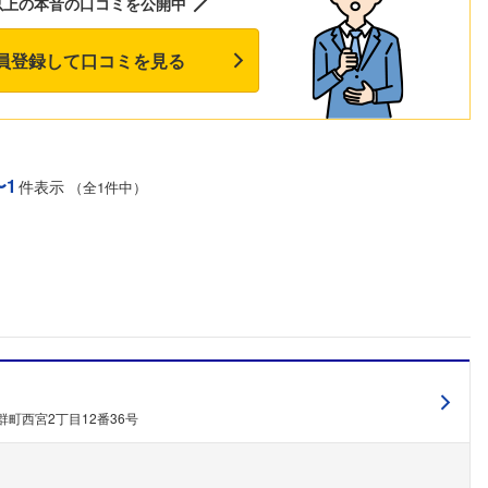
以上の本音の口コミを公開中
員登録して口コミを見る
〜1
件表示
（全1件中）
町西宮2丁目12番36号