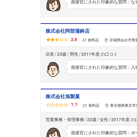
面接官にされた印象的な質問：な
株式会社阿部蒲鉾店
2.8
食料品
宮城県仙台市青葉
店長
23歳
男性
2011年度
面接官にされた印象的な質問：入
株式会社旭製菓
?.?
食料品
東京都西東京市泉
営業事務・管理事務
22歳
女性
2017年度
面接官にされた印象的な質問：ボ