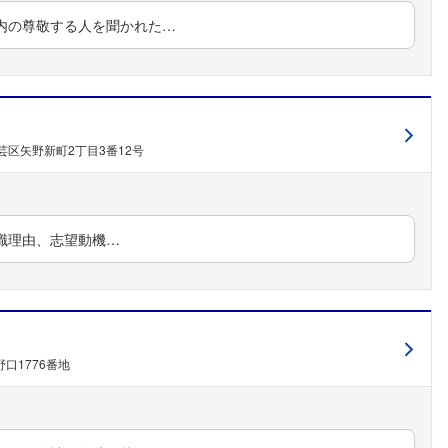
内の尊敬する人を聞かれた…
区矢野新町2丁目3番12号
フォローしました
職理由、志望動機…
こちらの企業もフォローしませんか？
口1776番地