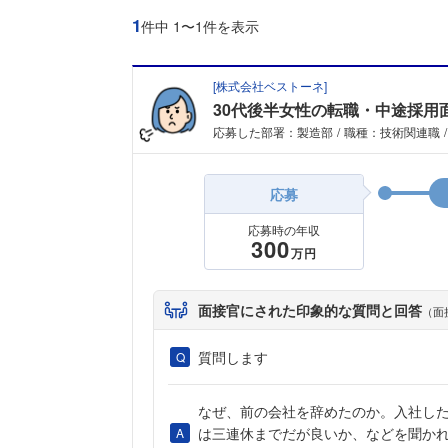
1
件中 1〜1件を表示
[
株式会社ベストーネ
]
30代後半女性の転職・中途採用
応募した部署：製造部
職種：技術関連職
応募
応募時の年収
300
万円
面接官にされた印象的な質問と回答
（面
質問します
なぜ、前の会社を辞めたのか。入社し
は三連休までだが良いか、などを聞か