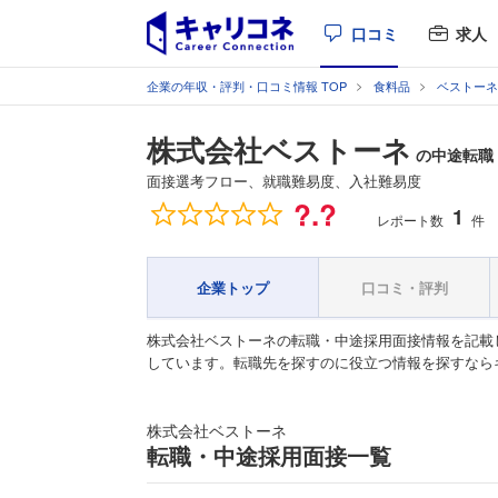
口コミ
求人
企業の年収・評判・口コミ情報 TOP
食料品
ベストーネ
株式会社ベストーネ
の中途転職
面接選考フロー、就職難易度、入社難易度
総合評価
?.?
1
レポート数
件
企業トップ
口コミ・評判
株式会社ベストーネの転職・中途採用面接情報を記載
しています。転職先を探すのに役立つ情報を探すなら
株式会社ベストーネ
転職・中途採用面接一覧