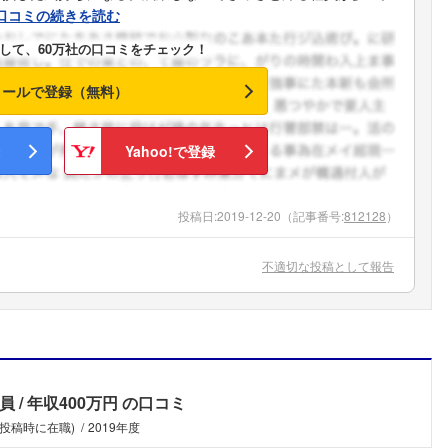
口コミの続きを読む
して、60万社の口コミをチェック！
メールで登録（無料）
Yahoo!で登録
投稿日:
2019-12-20
（記事番号:
812128
）
不適切な投稿として報告
員
年収400万円
の口コミ
(投稿時に在職)
2019年度