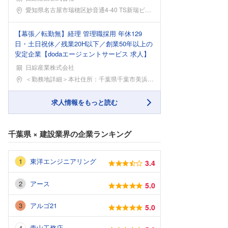
勤務地
愛知県名古屋市瑞穂区妙音通4-40 TS新瑞ビル5
【幕張／転勤無】経理 管理職採用 年休129
日・土日祝休／残業20H以下／創業50年以上の
安定企業【dodaエージェントサービス 求人】
日綜産業株式会社
勤務地
＜勤務地詳細＞本社住所：千葉県千葉市美浜区中瀬1-
求人情報をもっと読む
千葉県
×
建設業界
の企業ランキング
東洋エンジニアリング
3.4
アース
5.0
アルゴ21
5.0
青山工務店