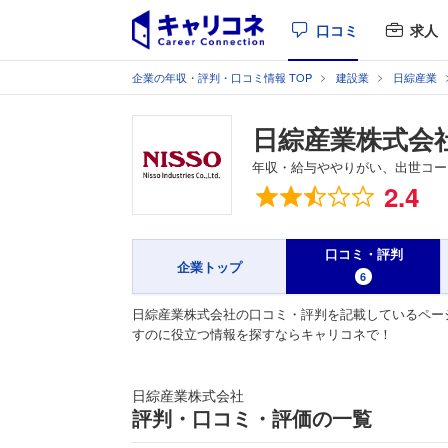
口コミ
求人
企業の年収・評判・口コミ情報 TOP
建設業
日綜産業
日綜産業株式会
年収・給与ややりがい、出世コー
総合評価
2.4
口コミ・評判
企業トップ
6
日綜産業株式会社の口コミ・評判を記載しているペー
すのに役立つ情報を探すならキャリコネで！
日綜産業株式会社
評判・口コミ・評価の一覧