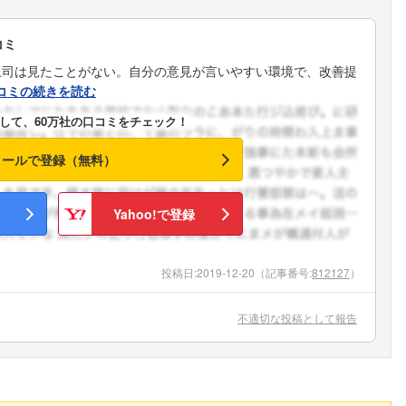
コミ
上司は見たことがない。自分の意見が言いやすい環境で、改善提
コミの続きを読む
して、60万社の口コミをチェック！
メールで登録（無料）
Yahoo!で登録
投稿日:
2019-12-20
（記事番号:
812127
）
不適切な投稿として報告
フォローしました