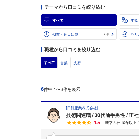
テーマから口コミを絞り込む
すべて
年収
残業・休日出勤
やり
2件
職種から口コミを絞り込む
すべて
営業
技術
6
件中 1〜6件を表示
[
日綜産業株式会社
]
技術関連職
30代前半男性
正社
4.5
新卒入社 10年以上 