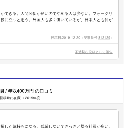
事ができる。人間関係が良いのでやめる人は少ない。フォークリ
は役に立つと思う。外国人も多く働いているが、日本人とも仲が
投稿日:
2019-12-20
（記事番号:
812129
）
不適切な投稿として報告
員
年収400万円
の口コミ
(投稿時に在職)
2019年度
と損した気持ちになる。残業しないでさっさと帰る社員が多い。