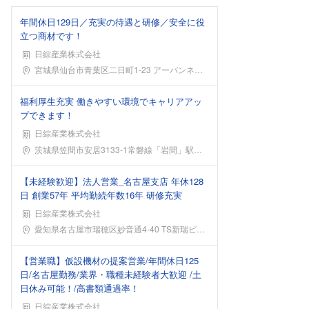
年間休日129日／充実の待遇と研修／安全に役
立つ商材です！
日綜産業株式会社
勤務地
宮城県仙台市青葉区二日町1-23 アーバンネット勾
福利厚生充実 働きやすい環境でキャリアアッ
プできます！
日綜産業株式会社
勤務地
茨城県笠間市安居3133-1常磐線「岩間」駅から車
【未経験歓迎】法人営業_名古屋支店 年休128
日 創業57年 平均勤続年数16年 研修充実
日綜産業株式会社
勤務地
愛知県名古屋市瑞穂区妙音通4-40 TS新瑞ビル5
【営業職】仮設機材の提案営業/年間休日125
日/名古屋勤務/業界・職種未経験者大歓迎 /土
日休み可能！/高書類通過率！
日綜産業株式会社