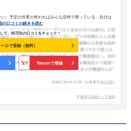
ない。予定の作業が終わればみんな定時で帰っている。自分は
勤の口コミの続きを読む
して、60万社の口コミをチェック！
メールで登録（無料）
Yahoo!で登録
投稿日:
2019-12-20
（記事番号:
812125
）
不適切な投稿として報告