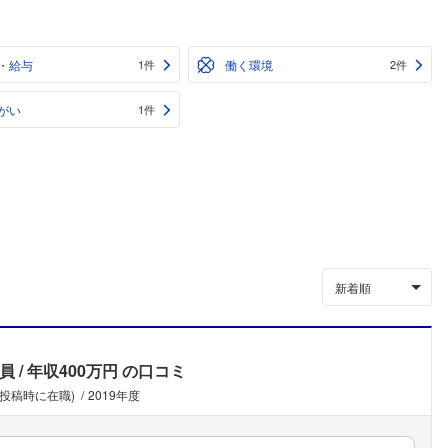
・給与
働く環境
1件
2件
がい
1件
新着順
員
年収400万円
の口コミ
(投稿時に在職)
2019年度