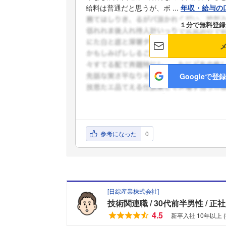
給料は普通だと思うが、ボ ...
年収・給与の
１分で無料登録
Googleで登録
参考になった
0
[
日綜産業株式会社
]
技術関連職
30代前半男性
正社
4.5
新卒入社 10年以上 