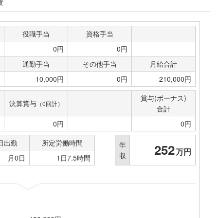
度
役職手当
資格手当
0円
0円
通勤手当
その他手当
月給合計
10,000円
0円
210,000円
賞与(ボーナス)
決算賞与
（0回計）
合計
0円
0円
日出勤
所定労働時間
年
252
万円
収
月0日
1日7.5時間
フォローしました