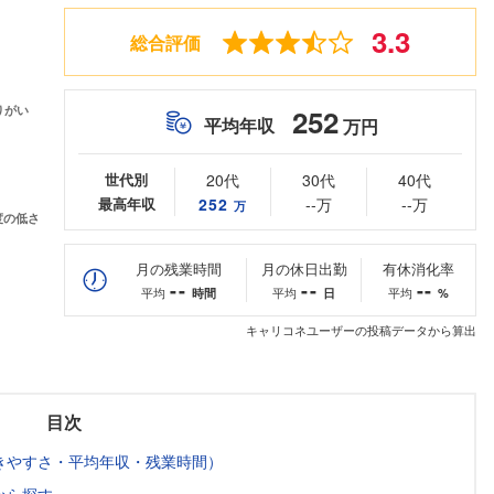
3.3
総合評価
252
平均年収
万円
世代別
20代
30代
40代
最高年収
252
--万
--万
万
月の残業時間
月の休日出勤
有休消化率
--
--
--
平均
平均
平均
時間
日
%
キャリコネユーザーの投稿データから算出
目次
きやすさ・平均年収・残業時間）