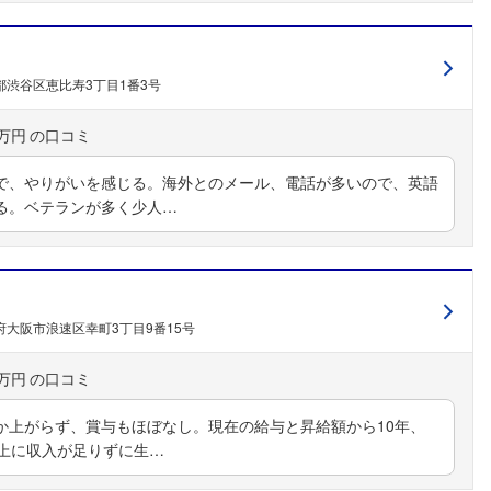
都渋谷区恵比寿3丁目1番3号
0万円
で、やりがいを感じる。海外とのメール、電話が多いので、英語
る。ベテランが多く少人…
府大阪市浪速区幸町3丁目9番15号
5万円
か上がらず、賞与もほぼなし。現在の給与と昇給額から10年、
以上に収入が足りずに生…