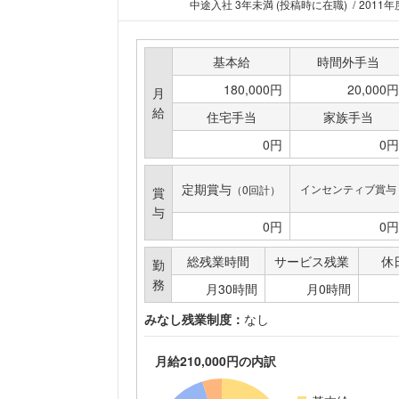
中途入社 3年未満 (投稿時に在職)
2011年
基本給
時間外手当
180,000円
20,000円
月
給
住宅手当
家族手当
0円
0円
定期賞与
インセンティブ賞与
（0回計）
賞
与
0円
0円
総残業時間
サービス残業
休
勤
務
月30時間
月0時間
みなし残業制度：
なし
月給210,000円の内訳