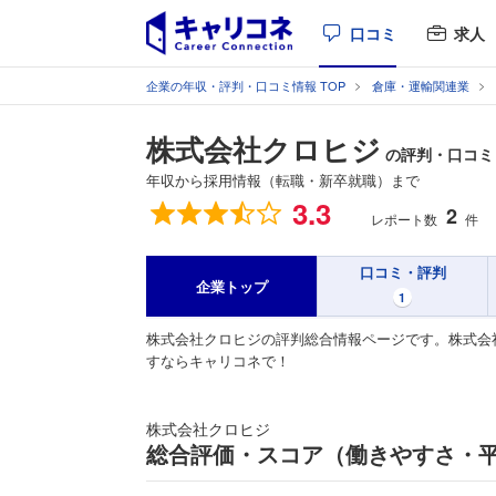
口コミ
求人
企業の年収・評判・口コミ情報 TOP
倉庫・運輸関連業
株式会社クロヒジ
の評判・口コミ
年収から採用情報（転職・新卒就職）まで
総合評価
3.3
2
レポート数
件
口コミ・評判
企業トップ
1
株式会社クロヒジの評判総合情報ページです。株式会
すならキャリコネで！
株式会社クロヒジ
総合評価・スコア（働きやすさ・