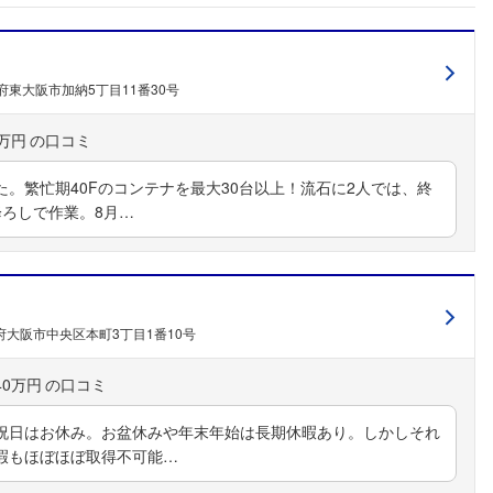
府東大阪市加納5丁目11番30号
0万円
。繁忙期40Fのコンテナを最大30台以上！流石に2人では、終
降ろしで作業。8月…
府大阪市中央区本町3丁目1番10号
40万円
祝日はお休み。お盆休みや年末年始は長期休暇あり。しかしそれ
暇もほぼほぼ取得不可能…