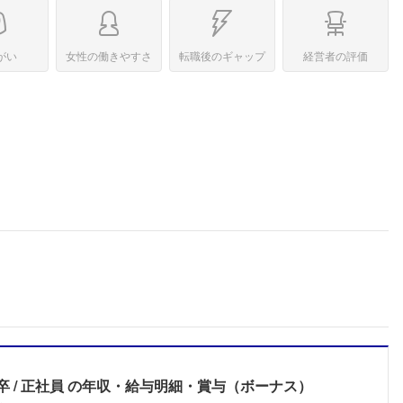
がい
女性の働きやすさ
転職後のギャップ
経営者の評価
卒
正社員
の年収・給与明細・賞与（ボーナス）