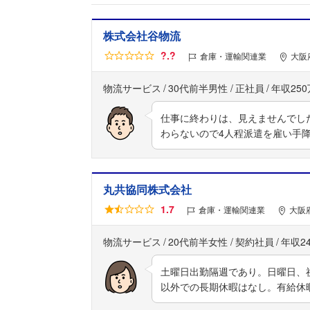
株式会社谷物流
?.?
倉庫・運輸関連業
大阪
物流サービス
30代前半男性
正社員
年収25
仕事に終わりは、見えませんでした
わらないので4人程派遣を雇い手
丸共協同株式会社
1.7
倉庫・運輸関連業
大阪
物流サービス
20代前半女性
契約社員
年収2
土曜日出勤隔週であり。日曜日、
以外での長期休暇はなし。有給休