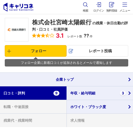
検索
ログイン
無料登録
メニュー
株式会社宮崎太陽銀行
の残業・休日出勤の評
判・口コミ・社員評価
3.1
??
レポート数
件
フォロー
レポート投稿
フォロー企業に新着口コミが追加されるとメールで通知します
企業
トップ
口コミ・
評判
9
年収・
給与明細
3
転職・
中途面接
ホワイト・
ブラック度
残業代・
残業時間
求人情報