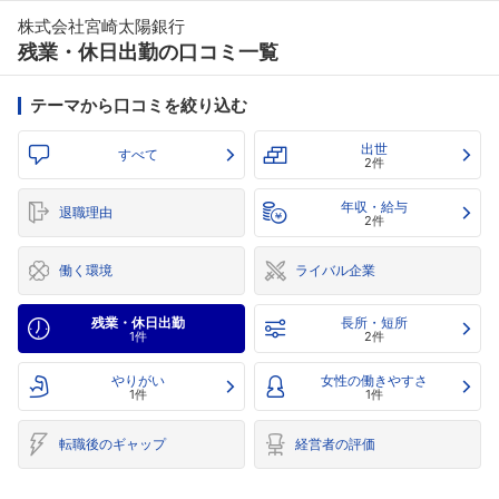
株式会社宮崎太陽銀行
残業・休日出勤の口コミ一覧
テーマから口コミを絞り込む
出世
すべて
2件
年収・給与
退職理由
2件
働く環境
ライバル企業
残業・休日出勤
長所・短所
1件
2件
やりがい
女性の働きやすさ
1件
1件
転職後のギャップ
経営者の評価