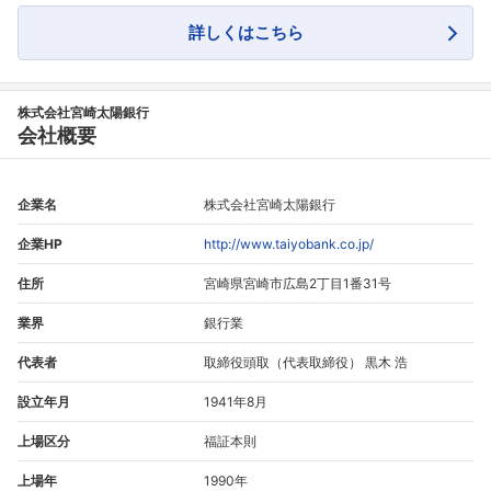
詳しくはこちら
フォローしました
株式会社宮崎太陽銀行
こちらの企業もフォローしませんか？
会社概要
企業名
株式会社宮崎太陽銀行
企業HP
http://www.taiyobank.co.jp/
住所
宮崎県宮崎市広島2丁目1番31号
業界
銀行業
代表者
取締役頭取（代表取締役） 黒木 浩
設立年月
1941年8月
上場区分
福証本則
上場年
1990年