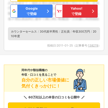
Google
Yahoo!
で登録
で登録
カウンターセールス
30代前半男性
正社員
年収300万円
20
10年度
投稿日:
2011-01-25
（記事番号:
138278
）
同年代や類似職種の
年収・口コミを見ることで
自分の正しい市場価値に
気付くきっかけに！
60万社以上の本音の口コミを公開中