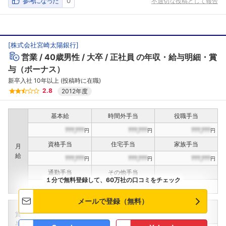
参考になった
0
不適切な投稿として報告
[
株式会社宮崎太陽銀行
]
営業
40歳男性
大卒
正社員
の年収・給与明細・賞
与（ボーナス）
新卒入社 10年以上 (投稿時に在職)
2.8
2012年度
基本給
時間外手当
役職手当
???,???
???,???
???,???
円
円
円
資格手当
住宅手当
家族手当
月
給
???,???
???,???
???,???
円
円
円
通勤手当
その他手当
１分で無料登録して、60万社の口コミをチェック
???,???
???,???
円
円
メールで登録（無料）
定期賞与
決算賞与
インセンティブ賞与
賞
（
??
回計）
（
??
回計）
与