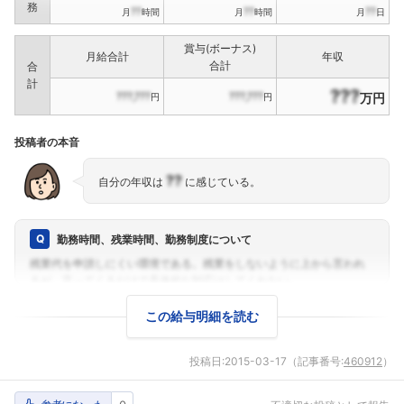
務
??
??
??
月
時間
月
時間
月
日
賞与(ボーナス)
月給合計
年収
合計
合
計
???
???,???
???,???
万円
円
円
投稿者の本音
??
自分の年収は
に感じている。
勤務時間、残業時間、勤務制度について
この給与明細を読む
投稿日:
2015-03-17
（記事番号:
460912
）