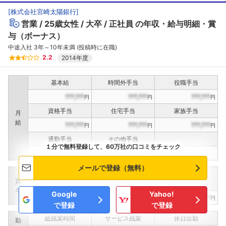
[
株式会社宮崎太陽銀行
]
営業
25歳女性
大卒
正社員
の年収・給与明細・賞
与（ボーナス）
中途入社 3年～10年未満 (投稿時に在職)
2.2
2014年度
基本給
時間外手当
役職手当
???,???
???,???
???,???
円
円
円
資格手当
住宅手当
家族手当
月
給
???,???
???,???
???,???
円
円
円
通勤手当
その他手当
１分で無料登録して、60万社の口コミをチェック
???,???
???,???
円
円
メールで登録（無料）
定期賞与
決算賞与
インセンティブ賞与
賞
（
??
回計）
（
??
回計）
与
Google
Yahoo!
???,???
???,???
???,???
円
円
円
で登録
で登録
総残業時間
サービス残業
休日出勤
勤