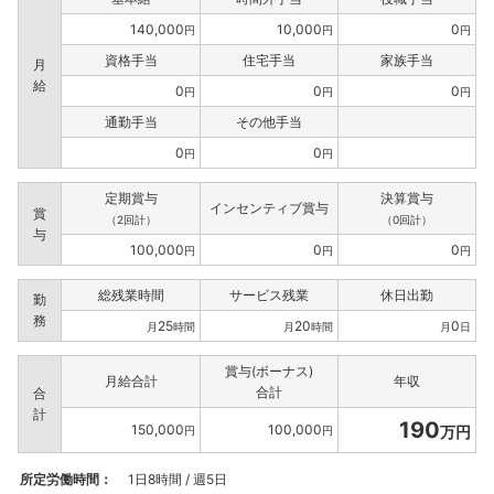
140,000
10,000
0
円
円
円
資格手当
住宅手当
家族手当
月
給
0
0
0
円
円
円
通勤手当
その他手当
0
0
円
円
定期賞与
決算賞与
インセンティブ賞与
賞
（2回計）
（0回計）
与
100,000
0
0
円
円
円
総残業時間
サービス残業
休日出勤
勤
務
25
20
0
月
時間
月
時間
月
日
賞与(ボーナス)
月給合計
年収
合計
合
計
190
150,000
100,000
万円
円
円
所定労働時間：
1日8時間 / 週5日