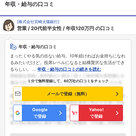
年収・給与の口コミ
フォローしました
こちらの企業もフォローしませんか？
[
株式会社宮崎太陽銀行
]
営業
20代前半女性
年収120万円
の口コミ
年収・給与の口コミ
まったくやる気の出ない給与。10年続ければお金持ちになれ
るみたいだけど。役席レベルになると結構贅沢な生活ができ
るらしい。 ...
年収・給与の口コミの続きを読む
１分で無料登録して、60万社の口コミをチェック
メールで登録（無料）
Google
Yahoo!
で登録
で登録