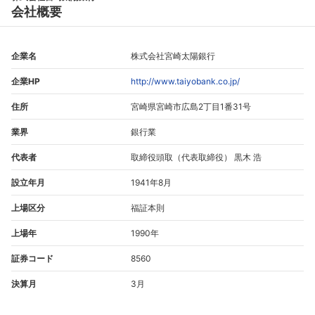
会社概要
企業名
株式会社宮崎太陽銀行
企業HP
http://www.taiyobank.co.jp/
住所
宮崎県宮崎市広島2丁目1番31号
業界
銀行業
代表者
取締役頭取（代表取締役） 黒木 浩
設立年月
1941年8月
上場区分
福証本則
上場年
1990年
証券コード
8560
決算月
3月