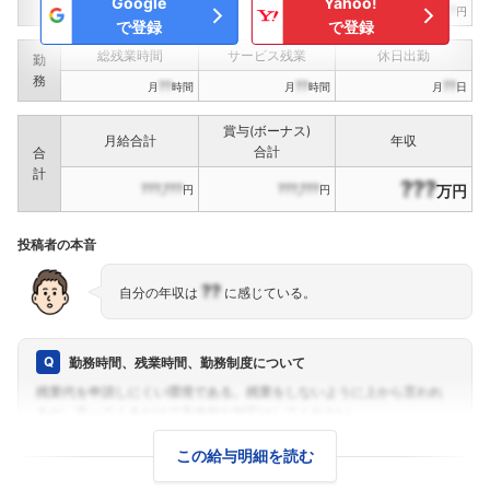
Google
Yahoo!
???,???
???,???
???,???
円
円
円
で登録
で登録
総残業時間
サービス残業
休日出勤
勤
務
??
??
??
月
時間
月
時間
月
日
賞与(ボーナス)
月給合計
年収
合計
合
計
???
???,???
???,???
万円
円
円
投稿者の本音
??
自分の年収は
に感じている。
勤務時間、残業時間、勤務制度について
この給与明細を読む