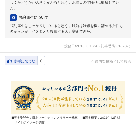
つくかどうかが大きく変わると思う。水曜日の早帰りは徹底してい
た。
福利厚生について
福利厚生はしっかりしていると思う。以前は妊娠を機に辞める女性も
多かったが、産休をとり復職する人も増えてきた。
投稿日:
2016-09-24
（記事番号:
618267
）
参考になった
0
不適切な投稿として報告
■実査委託先：日本マーケティングリサーチ機構 ■調査概要：2023年12月期
「サイトのイメージ調査」