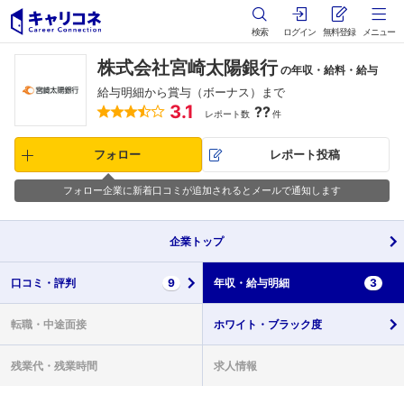
検索
ログイン
無料登録
メニュー
株式会社宮崎太陽銀行
の年収・給料・給与
給与明細から賞与（ボーナス）まで
3.1
??
レポート数
件
フォロー
レポート投稿
フォロー企業に新着口コミが追加されるとメールで通知します
企業
トップ
口コミ・
評判
9
年収・
給与明細
3
転職・
中途面接
ホワイト・
ブラック度
残業代・
残業時間
求人情報