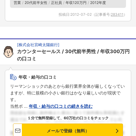
営業
20代前半女性
正社員
年収120万円
2012年度
投稿日:
2012-07-02
（記事番号:
283411
）
[
株式会社宮崎太陽銀行
]
カウンターセールス
30代前半男性
年収300万円
の口コミ
年収・給与の口コミ
リーマンショックのあとから銀行業界全体が厳しくなってい
ますが、特に規模の小さい銀行はかなり厳しいのが現状で
す。
当然ボ ...
年収・給与の口コミの続きを読む
１分で無料登録して、60万社の口コミをチェック
メールで登録（無料）