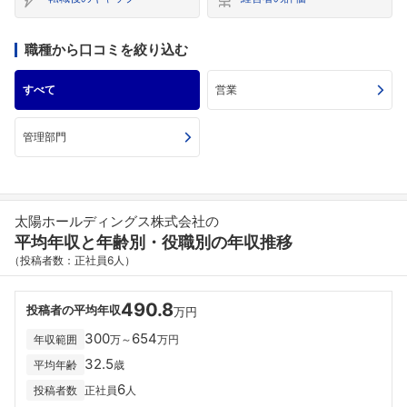
職種から口コミを絞り込む
すべて
営業
管理部門
太陽ホールディングス株式会社の
平均年収と年齢別・役職別の年収推移
（投稿者数：正社員6人）
490.8
投稿者の平均年収
万円
300
654
年収範囲
万～
万円
32.5
平均年齢
歳
6
投稿者数
正社員
人