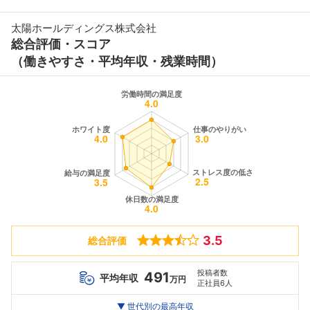
太陽ホールディングス株式会社
総合評価・スコア
（働きやすさ・平均年収・残業時間）
3.5
総合評価
投稿者数
491
平均年収
万円
正社員6人
世代別
20代
▼ 世代別の最高年収
30代
40代