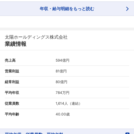
年収・給与明細をもっと読む
太陽ホールディングス株式会社
業績情報
売上高
594億円
営業利益
81億円
経常利益
80億円
平均年収
784万円
フォローしました
従業員数
1,614人（連結）
こちらの企業もフォローしませんか？
平均年齢
40.00歳