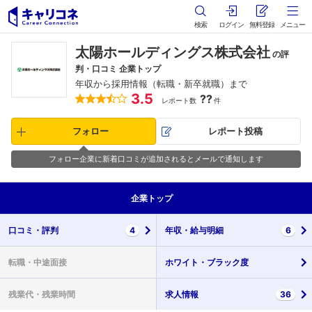
検索
ログイン
無料登録
メニュー
太陽ホールディングス株式会社
の評
判・口コミ 企業トップ
年収から採用情報（転職・新卒就職）まで
3.5
??
レポート数
件
フォロー
レポート投稿
フォロー企業に新着口コミが追加されるとメールで通知します
企業
トップ
口コミ・
評判
4
年収・
給与明細
6
転職・
中途面接
ホワイト・
ブラック度
残業代・
残業時間
求人情報
36