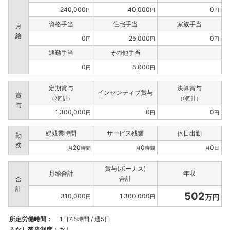
240,000
40,000
0
円
円
円
資格手当
住宅手当
家族手当
月
給
0
25,000
0
円
円
円
通勤手当
その他手当
0
5,000
円
円
定期賞与
決算賞与
インセンティブ賞与
賞
（2回計）
（0回計）
与
1,300,000
0
0
円
円
円
総残業時間
サービス残業
休日出勤
勤
務
20
0
0
月
時間
月
時間
月
日
賞与(ボーナス)
月給合計
年収
合計
合
計
502
310,000
1,300,000
万円
円
円
所定労働時間：
1日7.5時間 / 週5日
みなし残業制度：
なし