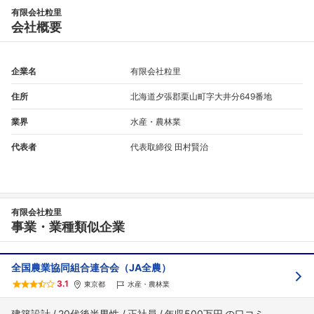
有限会社粒里
フォローしました
会社概要
こちらの企業もフォローしませんか？
企業名
有限会社粒里
住所
北海道夕張郡栗山町字大井分649番地
業界
水産・農林業
代表者
代表取締役 田村賢治
有限会社粒里
事業・業種類似企業
全国農業協同組合連合会（JA全農）
3.1
東京都
水産・農林業
建築設計
20代後半男性
正社員
年収500万円