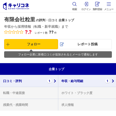
検索
ログイン
無料登録
メニュー
有限会社粒里
の評判・口コミ 企業トップ
年収から採用情報（転職・新卒就職）まで
?.?
??
レポート数
件
フォロー
レポート投稿
フォロー企業に新着口コミが追加されるとメールで通知します
企業
トップ
口コミ・
評判
1
年収・
給与明細
1
転職・
中途面接
ホワイト・
ブラック度
残業代・
残業時間
求人情報