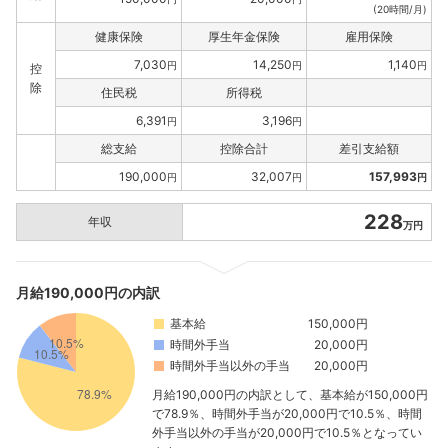
(20時間/月)
健康保険
厚生年金保険
雇用保険
7,030
14,250
1,140
円
円
円
控
除
住民税
所得税
6,391
3,196
円
円
総支給
控除合計
差引支給額
190,000
32,007
157,993
円
円
円
228
年収
万円
月給190,000円の内訳
基本給
150,000円
時間外手当
20,000円
時間外手当以外の手当
20,000円
月給190,000円の内訳として、基本給が150,000円
で78.9％、時間外手当が20,000円で10.5％、時間
外手当以外の手当が20,000円で10.5％となってい