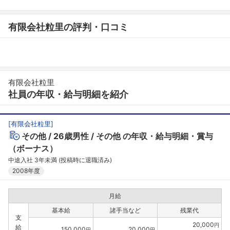
有限会社粒里の評判・口コミ
有限会社粒里
社員の年収・給与明細を紹介
[
有限会社粒里
]
その他
26歳男性
その他
の年収・給与明細・賞与
（ボーナス）
中途入社 3年未満 (投稿時に退職済み)
2008年度
月給
基本給
諸手当など
残業代
支
20,000
円
給
150,000
20,000
円
円