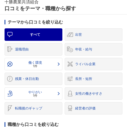
十勝農業共済組合
口コミをテーマ・職種から探す
テーマから口コミを絞り込む
すべて
出世
退職理由
年収・給与
働く環境
ライバル企業
1件
残業・休日出勤
長所・短所
やりがい
女性の働きやすさ
1件
転職後のギャップ
経営者の評価
職種から口コミを絞り込む