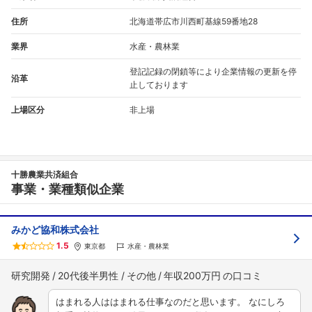
住所
北海道帯広市川西町基線59番地28
業界
水産・農林業
登記記録の閉鎖等により企業情報の更新を停
沿革
止しております
上場区分
非上場
十勝農業共済組合
事業・業種類似企業
みかど協和株式会社
1.5
東京都
水産・農林業
研究開発
20代後半男性
その他
年収200万円
はまれる人ははまれる仕事なのだと思います。 なにしろ