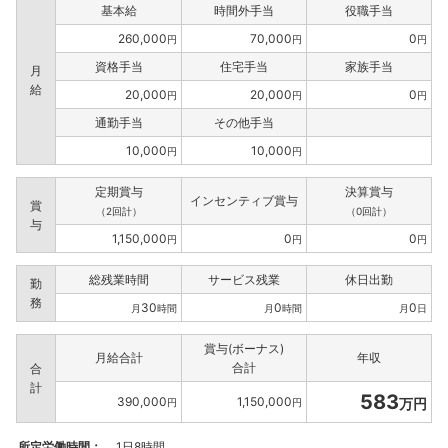
基本給
時間外手当
役職手当
260,000
70,000
0
円
円
円
資格手当
住宅手当
家族手当
月
給
20,000
20,000
0
円
円
円
通勤手当
その他手当
10,000
10,000
円
円
定期賞与
決算賞与
インセンティブ賞与
賞
（2回計）
（0回計）
与
1,150,000
0
0
円
円
円
総残業時間
サービス残業
休日出勤
勤
務
30
0
0
月
時間
月
時間
月
日
賞与(ボーナス)
月給合計
年収
合計
合
計
583
390,000
1,150,000
万円
円
円
所定労働時間：
1日8時間