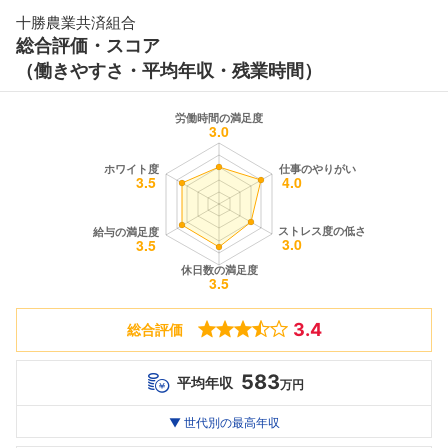
十勝農業共済組合
総合評価・スコア
（働きやすさ・平均年収・残業時間）
3.4
総合評価
583
平均年収
万円
世代別
20代
▼ 世代別の最高年収
30代
40代
最高年収
583
--万
--万
万