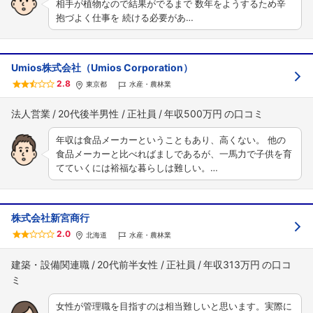
相手が植物なので結果がでるまで 数年をようするため辛
抱づよく仕事を 続ける必要があ…
Umios株式会社（Umios Corporation）
2.8
東京都
水産・農林業
法人営業
20代後半男性
正社員
年収500万円
年収は食品メーカーということもあり、高くない。 他の
食品メーカーと比べればましであるが、一馬力で子供を育
てていくには裕福な暮らしは難しい。…
株式会社新宮商行
2.0
北海道
水産・農林業
建築・設備関連職
20代前半女性
正社員
年収313万円
女性が管理職を目指すのは相当難しいと思います。実際に