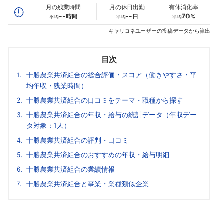
月の残業時間
月の休日出勤
有休消化率
--
--
70
時間
日
%
平均
平均
平均
キャリコネユーザーの投稿データから算出
目次
十勝農業共済組合の総合評価・スコア（働きやすさ・平
均年収・残業時間）
十勝農業共済組合の口コミをテーマ・職種から探す
十勝農業共済組合の年収・給与の統計データ（年収デー
タ対象：1人）
十勝農業共済組合の評判・口コミ
十勝農業共済組合のおすすめの年収・給与明細
十勝農業共済組合の業績情報
十勝農業共済組合と事業・業種類似企業