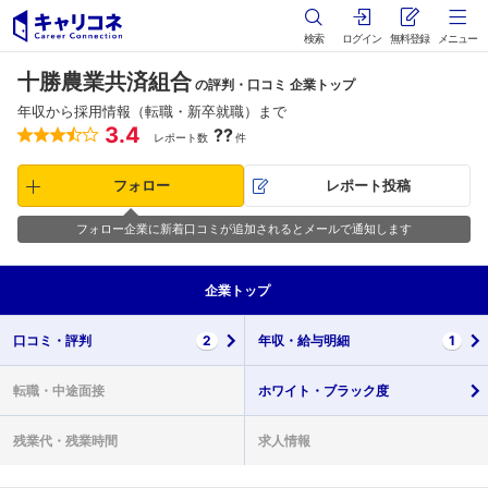
検索
ログイン
無料登録
メニュー
十勝農業共済組合
の評判・口コミ 企業トップ
年収から採用情報（転職・新卒就職）まで
3.4
??
レポート数
件
フォロー
レポート投稿
フォロー企業に新着口コミが追加されるとメールで通知します
企業
トップ
口コミ・
評判
2
年収・
給与明細
1
転職・
中途面接
ホワイト・
ブラック度
残業代・
残業時間
求人情報