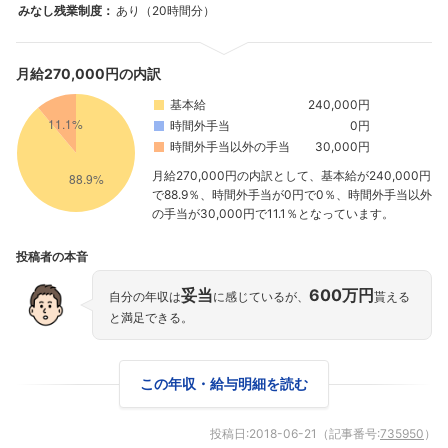
みなし残業制度：
あり（20時間分）
月給270,000円の内訳
基本給
240,000円
時間外手当
0円
時間外手当以外の手当
30,000円
月給270,000円の内訳として、基本給が240,000円
で88.9％、時間外手当が0円で0％、時間外手当以外
フォローしました
の手当が30,000円で11.1％となっています。
こちらの企業もフォローしませんか？
投稿者の本音
妥当
600万円
自分の年収は
に感じているが、
貰える
と満足できる。
この年収・給与明細を読む
投稿日:
2018-06-21
（記事番号:
735950
）