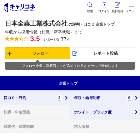
検索
ログイン
無料登録
メニュー
日本全薬工業株式会社
の評判・口コミ 企業トップ
年収から採用情報（転職・新卒就職）まで
3.5
??
レポート数
件
フォロー
レポート投稿
フォロー企業に新着口コミが追加されるとメールで通知します
企業
トップ
口コミ・
評判
2
年収・
給与明細
9
転職・
中途面接
ホワイト・
ブラック度
残業代・
残業時間
求人情報