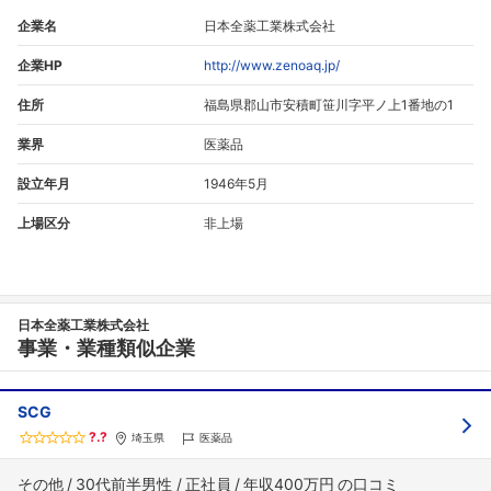
企業名
日本全薬工業株式会社
企業HP
http://www.zenoaq.jp/
住所
福島県郡山市安積町笹川字平ノ上1番地の1
業界
医薬品
設立年月
1946年5月
上場区分
非上場
日本全薬工業株式会社
事業・業種類似企業
SCG
?.?
埼玉県
医薬品
その他
30代前半男性
正社員
年収400万円