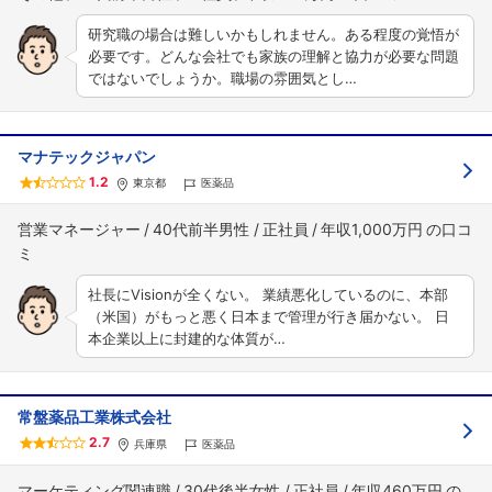
研究職の場合は難しいかもしれません。ある程度の覚悟が
必要です。どんな会社でも家族の理解と協力が必要な問題
ではないでしょうか。職場の雰囲気とし…
マナテックジャパン
1.2
東京都
医薬品
営業マネージャー
40代前半男性
正社員
年収1,000万円
社長にVisionが全くない。 業績悪化しているのに、本部
（米国）がもっと悪く日本まで管理が行き届かない。 日
本企業以上に封建的な体質が…
常盤薬品工業株式会社
2.7
兵庫県
医薬品
マーケティング関連職
30代後半女性
正社員
年収460万円