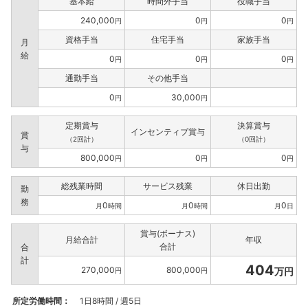
基本給
時間外手当
役職手当
240,000
0
0
円
円
円
資格手当
住宅手当
家族手当
月
給
0
0
0
円
円
円
通勤手当
その他手当
0
30,000
円
円
定期賞与
決算賞与
インセンティブ賞与
賞
（2回計）
（0回計）
与
800,000
0
0
円
円
円
総残業時間
サービス残業
休日出勤
勤
務
0
0
0
月
時間
月
時間
月
日
賞与(ボーナス)
月給合計
年収
合計
合
計
404
270,000
800,000
万円
円
円
所定労働時間：
1日8時間 / 週5日