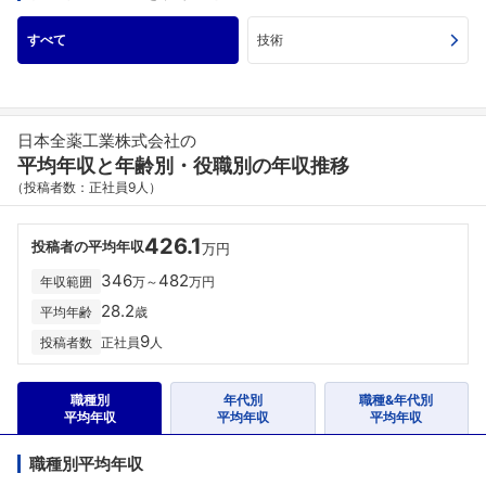
すべて
技術
日本全薬工業株式会社の
平均年収と年齢別・役職別の年収推移
（投稿者数：正社員9人）
426.1
投稿者の平均年収
万円
346
482
年収範囲
万～
万円
28.2
平均年齢
歳
9
投稿者数
正社員
人
職種別
年代別
職種&年代別
平均年収
平均年収
平均年収
職種別平均年収