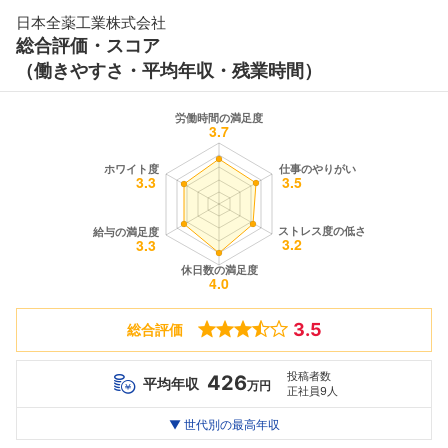
日本全薬工業株式会社
総合評価・スコア
（働きやすさ・平均年収・残業時間）
3.5
総合評価
投稿者数
426
平均年収
万円
正社員9人
世代別
20代
▼ 世代別の最高年収
30代
40代
最高年収
460
482
--万
万
万