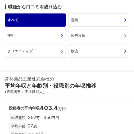
職種から口コミを絞り込む
すべて
営業
技術
広告宣伝
クリエイティブ
物流
常盤薬品工業株式会社の
平均年収と年齢別・役職別の年収推移
（投稿者数：正社員12人）
403.4
投稿者の平均年収
万円
352
456
年収範囲
万～
万円
27
平均年齢
歳