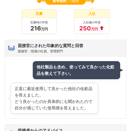
選考期間：
1週間
応募
入社
応募時の年収
入社後の年収
216
250
万円
万円
面接官にされた印象的な質問と回答
面接官：現場の社員、管理部門
他社製品も含め、使ってみて良かった化粧
品を教えて下さい。
正直に最近使用して良かった他社の化粧品
を答えました。
どう良かったのか具体的にも聞かれたので
自分が感じていた使用感を答えました。
投稿者からのアドバイス