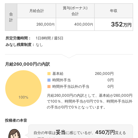
賞与(ボーナス)
月給合計
年収
合計
合
計
352
260,000
400,000
万円
円
円
所定労働時間：
1日8時間 / 週5日
みなし残業制度：
なし
月給260,000円の内訳
基本給
260,000円
時間外手当
0円
時間外手当以外の手当
0円
月給260,000円の内訳として、基本給が260,000円
で100％、時間外手当が0円で0％、時間外手当以外
の手当が0円で0％となっています。
投稿者の本音
妥当
450万円
自分の年収は
に感じているが、
貰える