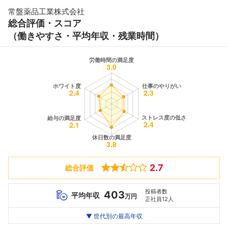
常盤薬品工業株式会社
総合評価・スコア
（働きやすさ・平均年収・残業時間）
2.7
総合評価
投稿者数
403
平均年収
万円
正社員12人
世代別
20代
▼ 世代別の最高年収
30代
40代
最高年収
456
410
--万
万
万