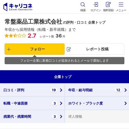
検索
ログイン
無料登録
メニュー
常盤薬品工業株式会社
の評判・口コミ 企業トップ
年収から採用情報（転職・新卒就職）まで
2.7
36
レポート数
件
フォロー
レポート投稿
フォロー企業に新着口コミが追加されるとメールで通知します
企業
トップ
口コミ・
評判
19
年収・
給与明細
12
転職・
中途面接
3
ホワイト・
ブラック度
残業代・
残業時間
3
求人情報