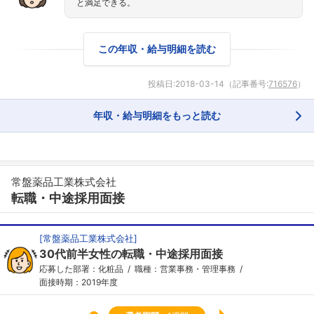
と満足できる。
この年収・給与明細を読む
投稿日:
2018-03-14
（記事番号:
716576
）
年収・給与明細をもっと読む
常盤薬品工業株式会社
転職・中途採用面接
[
常盤薬品工業株式会社
]
フォローしました
30代前半女性の転職・中途採用面接
応募した部署：化粧品
職種：営業事務・管理事務
こちらの企業もフォローしませんか？
面接時期：2019年度