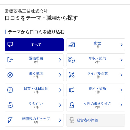
常盤薬品工業株式会社
口コミをテーマ・職種から探す
テーマから口コミを絞り込む
出世
すべて
1件
退職理由
年収・給与
1件
2件
働く環境
ライバル企業
6件
1件
残業・休日出勤
長所・短所
2件
1件
やりがい
女性の働きやすさ
2件
2件
転職後のギャップ
経営者の評価
1件