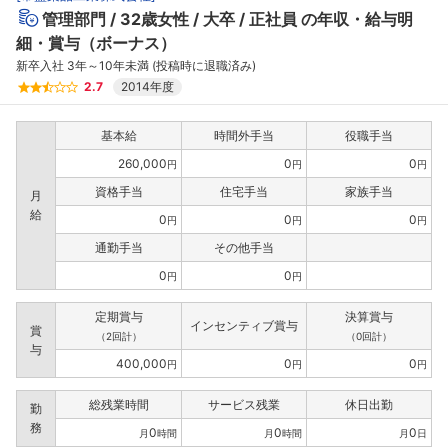
管理部門
32歳女性
大卒
正社員
の年収・給与明
細・賞与（ボーナス）
新卒入社 3年～10年未満 (投稿時に退職済み)
2.7
2014年度
基本給
時間外手当
役職手当
260,000
0
0
円
円
円
資格手当
住宅手当
家族手当
月
給
0
0
0
円
円
円
通勤手当
その他手当
0
0
円
円
定期賞与
決算賞与
インセンティブ賞与
賞
（2回計）
（0回計）
与
400,000
0
0
円
円
円
総残業時間
サービス残業
休日出勤
勤
務
0
0
0
月
時間
月
時間
月
日