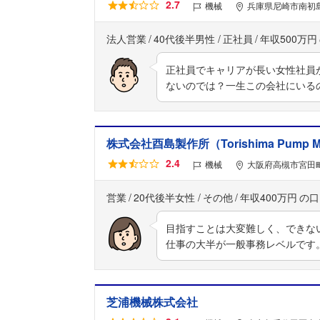
2.7
機械
兵庫県尼崎市南初島
法人営業
40代後半男性
正社員
年収500万円
正社員でキャリアが長い女性社員
ないのでは？一生この会社にいる
株式会社酉島製作所（Torishima Pump Mfg.
2.4
機械
大阪府高槻市宮田町
営業
20代後半女性
その他
年収400万円
目指すことは大変難しく、できな
仕事の大半が一般事務レベルです
芝浦機械株式会社