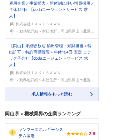
雇用企業／事業拡大・新体制に伴い増員採用／
年休124日 【dodaエージェントサービス 求
人】
株式会社ＴＡＫＩＳＡＷＡ
勤務地
＜勤務地詳細＞本社住所：岡山県岡山市北区撫川983
【岡山】未経験歓迎 輸出管理・知財担当＜輸
出許可・特許商標管理＞年休124日 安定 ニデ
ック子会社【dodaエージェントサービス 求
人】
株式会社ＴＡＫＩＳＡＷＡ
勤務地
＜勤務地詳細＞本社住所：岡山県岡山市北区撫川983
求人情報をもっと読む
岡山県
×
機械業界
の企業ランキング
ヤンマーエネルギーシス
3.8
テム製造