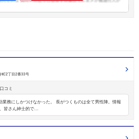
こちらの企業もフォローしませんか？
町2丁目2番33号
助業務にしかつけなかった。 長がつくものは全て男性陣。情報
し、皆さん紳士的で…