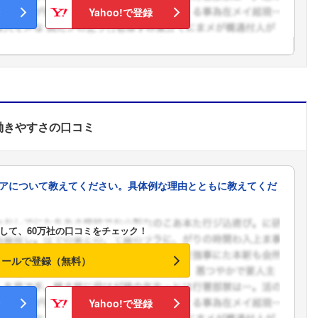
Yahoo!で登録
働きやすさ
の口コミ
アについて教えてください。具体例な理由とともに教えてくだ
して、60万社の口コミをチェック！
メールで登録（無料）
フォローしました
Yahoo!で登録