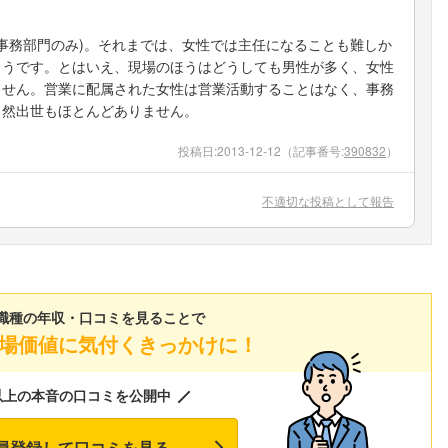
(事務部門のみ)。それまでは、女性では主任になることも難しか
ようです。とはいえ、現場のほうはどうしても男性が多く、女性
ません。営業に配属された女性は営業活動することはなく、事務
当然出世もほとんどありません。
投稿日:
2013-12-12
（記事番号:
390832
）
不適切な投稿として報告
職種の年収・口コミを見ることで
場価値に気付くきっかけに！
以上の本音の口コミを公開中
員登録して口コミを見る