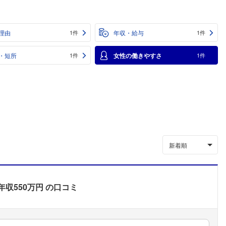
理由
年収・給与
1件
1件
・短所
女性の働きやすさ
1件
1件
新着順
年収550万円
の口コミ