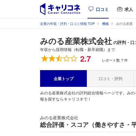
口コミ
求人
企業の年収・評判・口コミ情報 TOP
機械
みのる産業
みのる産業株式会社
の評判・口
年収から採用情報（転職・新卒就職）まで
総合評価
2.7
レポート数
? 件
企業トップ
口コミ・評判
みのる産業株式会社の評判総合情報ページです。みの
報を探すならキャリコネで！
みのる産業株式会社
総合評価・スコア（働きやすさ・