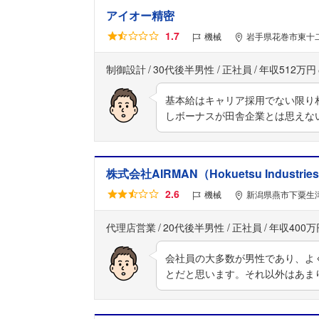
アイオー精密
1.7
機械
岩手県花巻市東十二丁
制御設計
30代後半男性
正社員
年収512万円
基本給はキャリア採用でない限り相
しボーナスが田舎企業とは思えな
株式会社AIRMAN（Hokuetsu Industries C
2.6
機械
新潟県燕市下粟生津
代理店営業
20代後半男性
正社員
年収400万
会社員の大多数が男性であり、よ
とだと思います。それ以外はあま