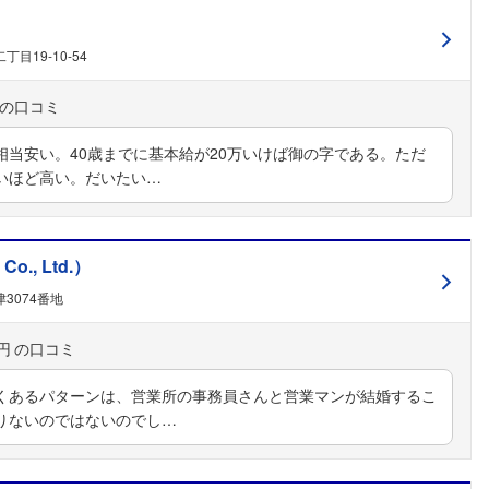
目19-10-54
当安い。40歳までに基本給が20万いけば御の字である。ただ
いほど高い。だいたい…
o., Ltd.）
3074番地
円
くあるパターンは、営業所の事務員さんと営業マンが結婚するこ
りないのではないのでし…