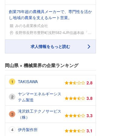
創業75年超の農機具メーカーで、専門性を活か
し地域の農業を支えるルート営業。
みのる産業株式会社
勤務地
長野県長野市豊野町浅野582-4JR信越本線「豊野
求人情報をもっと読む
岡山県
×
機械業界
の企業ランキング
TAKISAWA
2.8
ヤンマーエネルギーシス
3.8
テム製造
滝沢鉄工テクノサービス
3.3
（株）
伊丹製作所
3.1