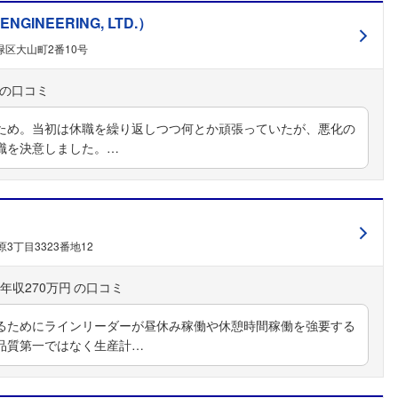
INEERING, LTD.）
区大山町2番10号
ため。当初は休職を繰り返しつつ何とか頑張っていたが、悪化の
職を決意しました。…
フォローしました
こちらの企業もフォローしませんか？
3丁目3323番地12
年収270万円
るためにラインリーダーが昼休み稼働や休憩時間稼働を強要する
品質第一ではなく生産計…