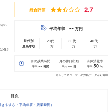
2.7
総合評価
--
平均年収
万円
世代別
20代
30代
40代
最高年収
--万
--万
--万
月の残業時間
月の休日出勤
有休消化率
--
--
50
平均
平均
平均
時間
日
%
キャリコネユーザーの投稿データから算出
目次
働きやすさ・平均年収・残業時間）