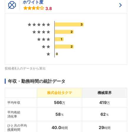
ホワイト度
3.8
投稿者8人のデータから算出
年収・勤務時間の統計データ
株式会社タクマ
機械業界
566
419
平均年収
万
万
平均有給
58
62
％
％
消化率
ひと月の平均
40.0
29
時間
時間
残業時間