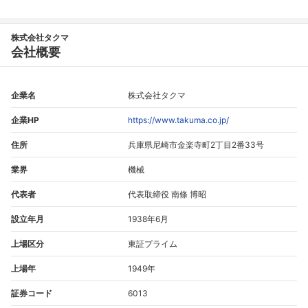
株式会社タクマ
会社概要
企業名
株式会社タクマ
企業HP
https://www.takuma.co.jp/
住所
兵庫県尼崎市金楽寺町2丁目2番33号
業界
機械
代表者
代表取締役 南條 博昭
設立年月
1938年6月
上場区分
東証プライム
上場年
1949年
証券コード
6013