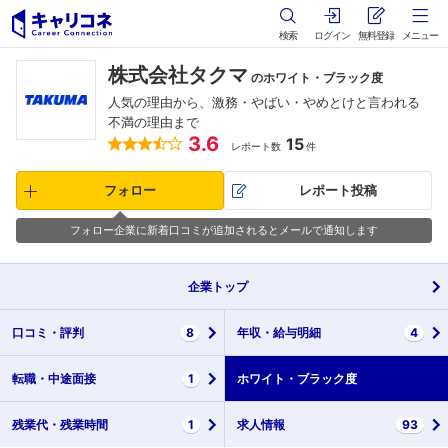
検索
ログイン
無料登録
メニュー
株式会社タクマ
のホワイト・ブラック度
人気の理由から、激務・やばい・やめとけと言われる
不満の理由まで
3.6
15
レポート数
件
フォロー
レポート投稿
フォロー企業に新着口コミが追加されるとメールで通知します
企業
トップ
口コミ・
評判
8
年収・
給与明細
4
転職・
中途面接
1
ホワイト・
ブラック度
残業代・
残業時間
1
求人情報
93