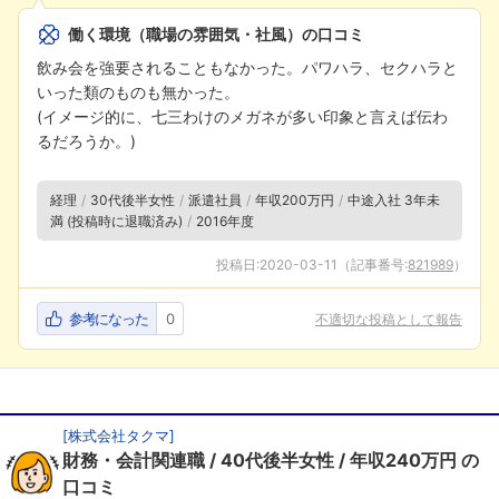
働く環境（職場の雰囲気・社風）の口コミ
飲み会を強要されることもなかった。パワハラ、セクハラと
いった類のものも無かった。
(イメージ的に、七三わけのメガネが多い印象と言えば伝わ
るだろうか。)
経理
30代後半女性
派遣社員
年収200万円
中途入社 3年未
満 (投稿時に退職済み)
2016年度
投稿日:
2020-03-11
（記事番号:
821989
）
参考になった
0
不適切な投稿として報告
[
株式会社タクマ
]
財務・会計関連職
40代後半女性
年収240万円
の
口コミ