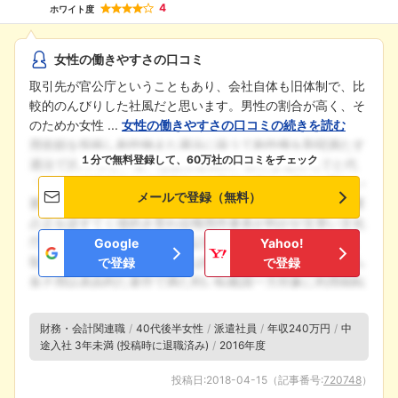
4
ホワイト度
女性の働きやすさの口コミ
取引先が官公庁ということもあり、会社自体も旧体制で、比
較的のんびりした社風だと思います。男性の割合が高く、そ
のためか女性 ...
女性の働きやすさの口コミの続きを読む
１分で無料登録して、60万社の口コミをチェック
メールで登録（無料）
Google
Yahoo!
で登録
で登録
財務・会計関連職
40代後半女性
派遣社員
年収240万円
中
途入社 3年未満 (投稿時に退職済み)
2016年度
投稿日:
2018-04-15
（記事番号:
720748
）