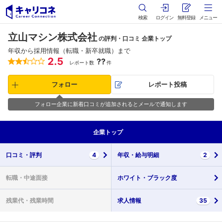
検索
ログイン
無料登録
メニュー
立山マシン株式会社
の評判・口コミ 企業トップ
年収から採用情報（転職・新卒就職）まで
2.5
??
レポート数
件
フォロー
レポート投稿
フォロー企業に新着口コミが追加されるとメールで通知します
企業
トップ
口コミ・
評判
4
年収・
給与明細
2
転職・
中途面接
ホワイト・
ブラック度
残業代・
残業時間
求人情報
35