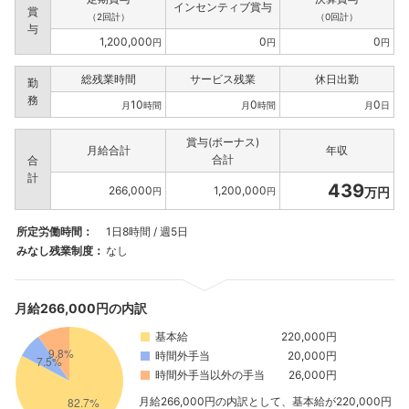
インセンティブ賞与
賞
（2回計）
（0回計）
与
1,200,000
0
0
円
円
円
総残業時間
サービス残業
休日出勤
勤
務
10
0
0
月
時間
月
時間
月
日
賞与(ボーナス)
月給合計
年収
合計
合
計
439
266,000
1,200,000
万円
円
円
所定労働時間：
1日8時間 / 週5日
みなし残業制度：
なし
月給266,000円の内訳
基本給
220,000円
時間外手当
20,000円
時間外手当以外の手当
26,000円
月給266,000円の内訳として、基本給が220,000円