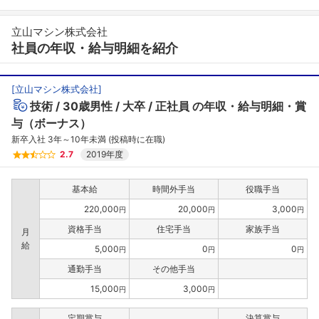
立山マシン株式会社
社員の年収・給与明細を紹介
[
立山マシン株式会社
]
技術
30歳男性
大卒
正社員
の年収・給与明細・賞
与（ボーナス）
新卒入社 3年～10年未満 (投稿時に在職)
2.7
2019年度
基本給
時間外手当
役職手当
220,000
20,000
3,000
円
円
円
資格手当
住宅手当
家族手当
月
給
5,000
0
0
円
円
円
通勤手当
その他手当
15,000
3,000
円
円
定期賞与
決算賞与