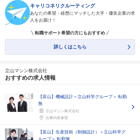
キャリコネリクルーティング
あなたの希望・経歴にマッチした大手・優良企業の求
人をお届け！
フォローしました
転職サポート希望の方にもおすすめ
こちらの企業もフォローしませんか？
詳しくはこちら
立山マシン株式会社
おすすめの求人情報
【富山】機械設計＜立山科学グループ＞ 転勤
無
立山マシン株式会社
仕事内容参照
【富山】生産技術（制御設計）＜立山科学グ
ループ＞ 転勤無