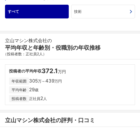
すべて
技術
立山マシン株式会社の
平均年収と年齢別・役職別の年収推移
（投稿者数：正社員2人）
372.1
投稿者の平均年収
万円
305
439
年収範囲
万～
万円
29
平均年齢
歳
2
投稿者数
正社員
人
立山マシン株式会社の評判・口コミ