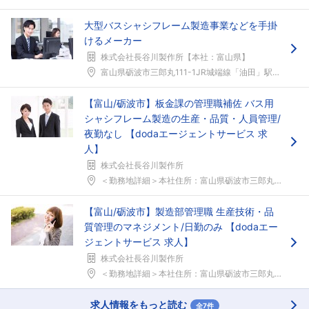
大型バスシャシフレーム製造事業などを手掛
けるメーカー
株式会社長谷川製作所【本社：富山県】
富山県砺波市三郎丸111-1JR城端線「油田」駅か...
【富山/砺波市】板金課の管理職補佐 バス用
シャシフレーム製造の生産・品質・人員管理/
夜勤なし 【dodaエージェントサービス 求
人】
株式会社長谷川製作所
＜勤務地詳細＞本社住所：富山県砺波市三郎丸111-...
【富山/砺波市】製造部管理職 生産技術・品
質管理のマネジメント/日勤のみ 【dodaエー
ジェントサービス 求人】
株式会社長谷川製作所
＜勤務地詳細＞本社住所：富山県砺波市三郎丸111-...
求人情報をもっと読む
全7件