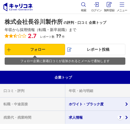
検索
ログイン
無料登録
メニュー
株式会社長谷川製作所
の評判・口コミ 企業トップ
年収から採用情報（転職・新卒就職）まで
2.7
??
レポート数
件
フォロー
レポート投稿
フォロー企業に新着口コミが追加されるとメールで通知します
企業
トップ
口コミ・
評判
年収・
給与明細
転職・
中途面接
ホワイト・
ブラック度
残業代・
残業時間
求人情報
7