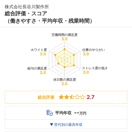
株式会社長谷川製作所
総合評価・スコア
（働きやすさ・平均年収・残業時間）
2.7
総合評価
--
平均年収
万円
世代別
20代
▼ 世代別の最高年収
30代
40代
最高年収
--万
--万
--万